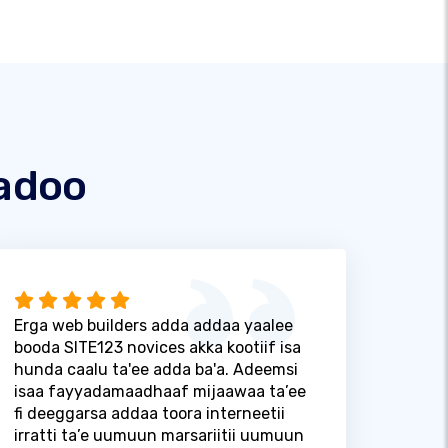
adoo
Erga web builders adda addaa yaalee
booda SITE123 novices akka kootiif isa
hunda caalu ta'ee adda ba'a. Adeemsi
isaa fayyadamaadhaaf mijaawaa ta’ee
fi deeggarsa addaa toora interneetii
irratti ta’e uumuun marsariitii uumuun