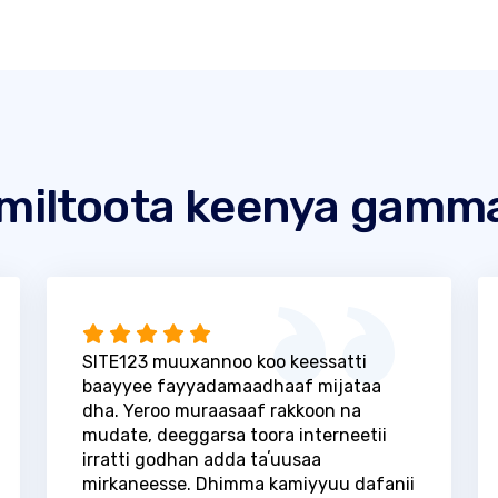
miltoota keenya gamm
SITE123 muuxannoo koo keessatti
baayyee fayyadamaadhaaf mijataa
dha. Yeroo muraasaaf rakkoon na
mudate, deeggarsa toora interneetii
irratti godhan adda taʼuusaa
mirkaneesse. Dhimma kamiyyuu dafanii