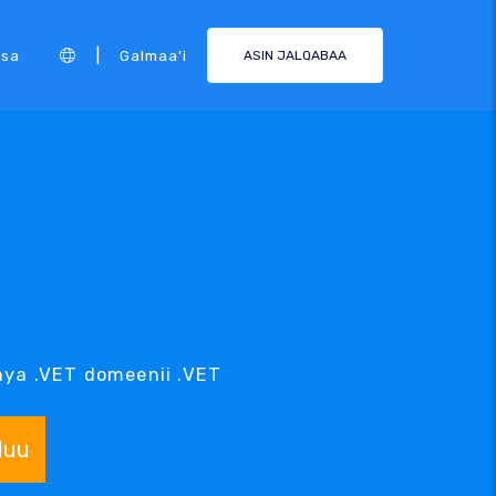
|
rsa
Galmaa'i
ASIN JALQABAA
i
ya .VET domeenii .VET
duu