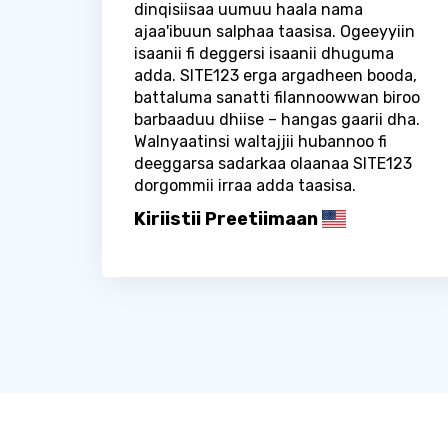
dinqisiisaa uumuu haala nama
ajaa'ibuun salphaa taasisa. Ogeeyyiin
isaanii fi deggersi isaanii dhuguma
adda. SITE123 erga argadheen booda,
battaluma sanatti filannoowwan biroo
barbaaduu dhiise – hangas gaarii dha.
Walnyaatinsi waltajjii hubannoo fi
deeggarsa sadarkaa olaanaa SITE123
dorgommii irraa adda taasisa.
Kiriistii Preetiimaan