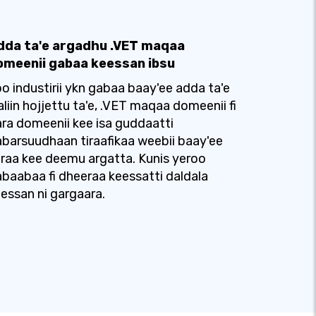
dda ta'e argadhu .VET maqaa
omeenii gabaa keessan ibsu
o industirii ykn gabaa baay'ee adda ta'e
liin hojjettu ta'e, .VET maqaa domeenii fi
ra domeenii kee isa guddaatti
barsuudhaan tiraafikaa weebii baay'ee
raa kee deemu argatta. Kunis yeroo
baabaa fi dheeraa keessatti daldala
essan ni gargaara.