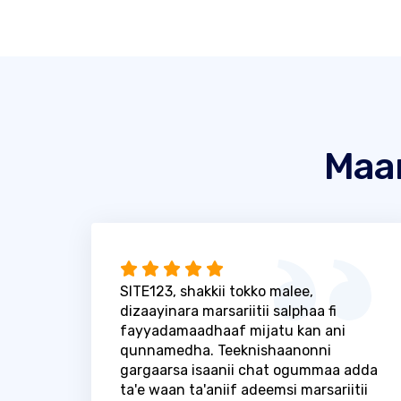
Maa
SITE123, shakkii tokko malee,
dizaayinara marsariitii salphaa fi
fayyadamaadhaaf mijatu kan ani
qunnamedha. Teeknishaanonni
gargaarsa isaanii chat ogummaa adda
ta'e waan ta'aniif adeemsi marsariitii