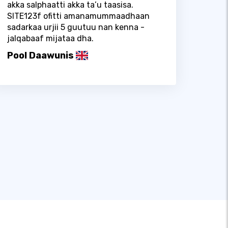
akka salphaatti akka ta’u taasisa.
SITE123f ofitti amanamummaadhaan
sadarkaa urjii 5 guutuu nan kenna -
jalqabaaf mijataa dha.
Pool Daawunis