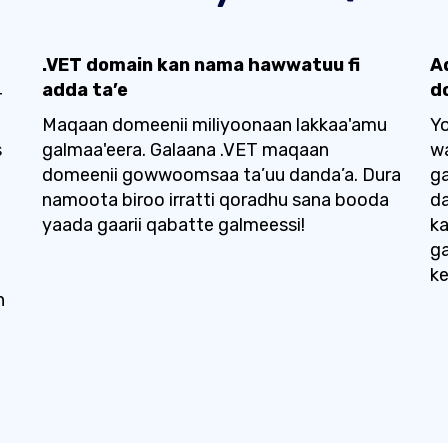
.VET domain kan nama hawwatuu fi
A
adda ta’e
d
T
Maqaan domeenii miliyoonaan lakkaa'amu
Yo
s
galmaa'eera. Galaana .VET maqaan
wa
domeenii gowwoomsaa ta’uu danda’a. Dura
ga
namoota biroo irratti qoradhu sana booda
da
yaada gaarii qabatte galmeessi!
ka
ga
ke
n