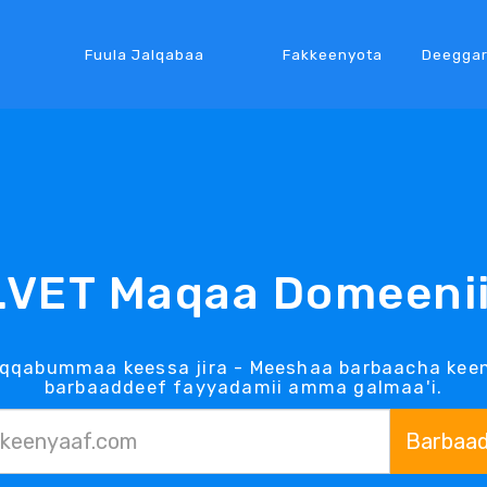
Fuula Jalqabaa
Fakkeenyota
Deegga
.VET Maqaa Domeeni
aqqabummaa keessa jira - Meeshaa barbaacha keen
barbaaddeef fayyadamii amma galmaa'i.
Barbaa