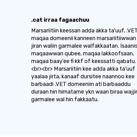
.cat irraa fagaachuu
Marsariitiin keessan adda akka ta'uuf, .VE
maqaa domeenii kanneen marsariitiiwwan
jiran waliin garmalee walfakkaatan. Isaani
maqaawwan qubee, maqaa lakkoofsaan,
maqaa baay’ee fi kkf of keessatti qabatu.
<br><br> Marsariitiin kee adda akka ta'uuf
yaalaa jirta, kanaaf dursitee naannoo kee
barbaadi .VET domeeniin ati barbaaddu
duraan hin himatame ykn waan biraa wajji
garmalee wal hin fakkaatu.