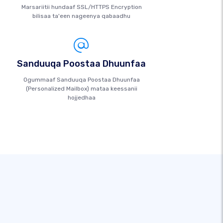
Marsariitii hundaaf SSL/HTTPS Encryption
bilisaa ta'een nageenya qabaadhu
Sanduuqa Poostaa Dhuunfaa
Ogummaaf Sanduuqa Poostaa Dhuunfaa
(Personalized Mailbox) mataa keessanii
hojjedhaa