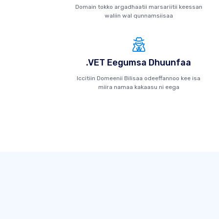
Domain tokko argadhaatii marsariitii keessan
waliin wal qunnamsiisaa
.VET Eegumsa Dhuunfaa
Iccitiin Domeenii Bilisaa odeeffannoo kee isa
miira namaa kakaasu ni eega