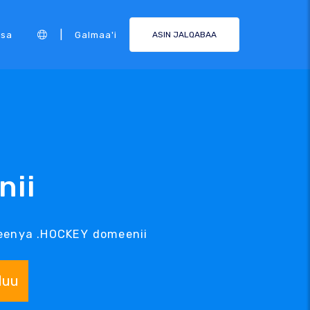
|
rsa
Galmaa'i
ASIN JALQABAA
nii
eenya .HOCKEY domeenii
duu