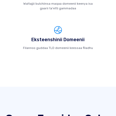
Waltajjii bulchiinsa maqaa domeenii keenya isa
gaarii ta'etti gammadaa
Eksteenshinii Domeenii
Filannoo guddaa TLD domeenii keessaa filadhu