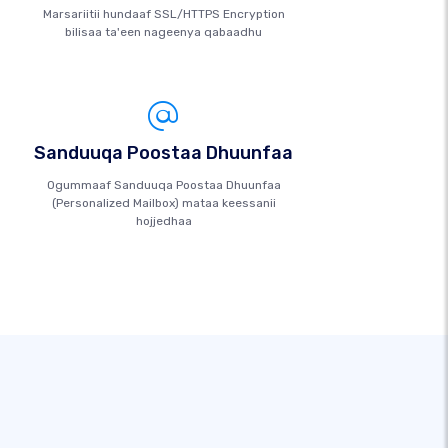
Marsariitii hundaaf SSL/HTTPS Encryption
bilisaa ta'een nageenya qabaadhu
Sanduuqa Poostaa Dhuunfaa
Ogummaaf Sanduuqa Poostaa Dhuunfaa
(Personalized Mailbox) mataa keessanii
hojjedhaa