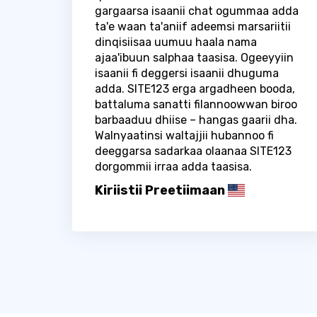
gargaarsa isaanii chat ogummaa adda
ta'e waan ta'aniif adeemsi marsariitii
dinqisiisaa uumuu haala nama
ajaa'ibuun salphaa taasisa. Ogeeyyiin
isaanii fi deggersi isaanii dhuguma
adda. SITE123 erga argadheen booda,
battaluma sanatti filannoowwan biroo
barbaaduu dhiise – hangas gaarii dha.
Walnyaatinsi waltajjii hubannoo fi
deeggarsa sadarkaa olaanaa SITE123
dorgommii irraa adda taasisa.
Kiriistii Preetiimaan