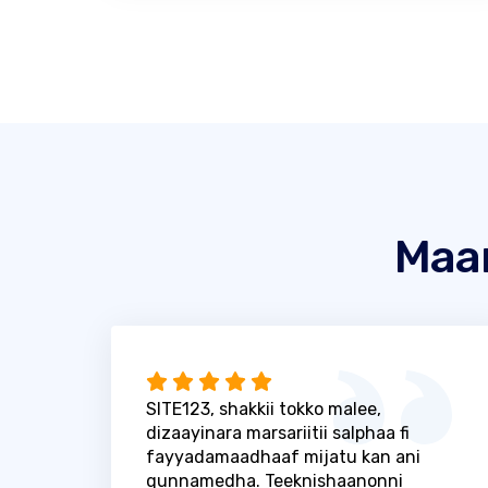
Maa
SITE123, shakkii tokko malee,
dizaayinara marsariitii salphaa fi
fayyadamaadhaaf mijatu kan ani
qunnamedha. Teeknishaanonni