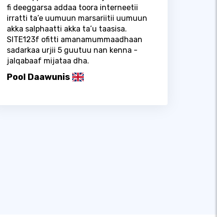
fi deeggarsa addaa toora interneetii
irratti ta’e uumuun marsariitii uumuun
akka salphaatti akka ta’u taasisa.
SITE123f ofitti amanamummaadhaan
sadarkaa urjii 5 guutuu nan kenna -
jalqabaaf mijataa dha.
Pool Daawunis