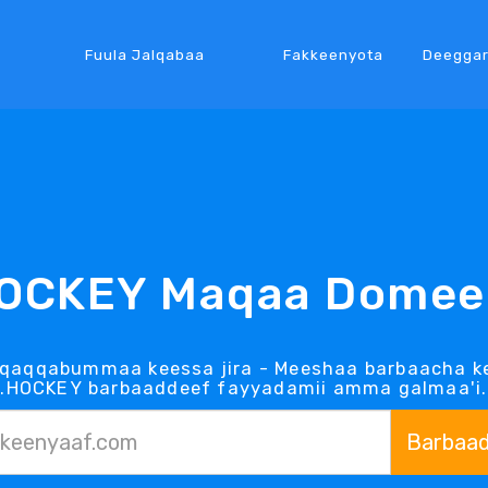
Fuula Jalqabaa
Fakkeenyota
Deegga
OCKEY Maqaa Domee
 qaqqabummaa keessa jira - Meeshaa barbaacha k
.HOCKEY barbaaddeef fayyadamii amma galmaa'i.
Barbaa