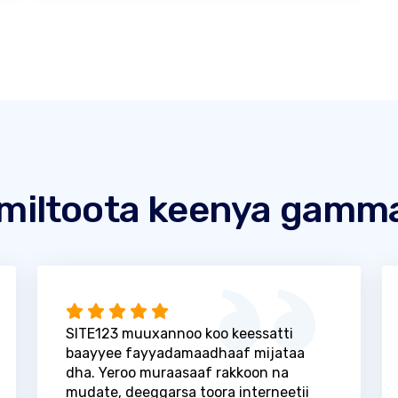
miltoota keenya gamm
SITE123 muuxannoo koo keessatti
baayyee fayyadamaadhaaf mijataa
dha. Yeroo muraasaaf rakkoon na
mudate, deeggarsa toora interneetii