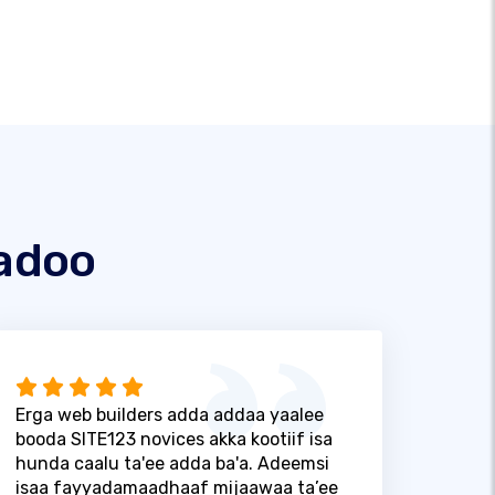
adoo
Erga web builders adda addaa yaalee
booda SITE123 novices akka kootiif isa
hunda caalu ta'ee adda ba'a. Adeemsi
isaa fayyadamaadhaaf mijaawaa ta’ee