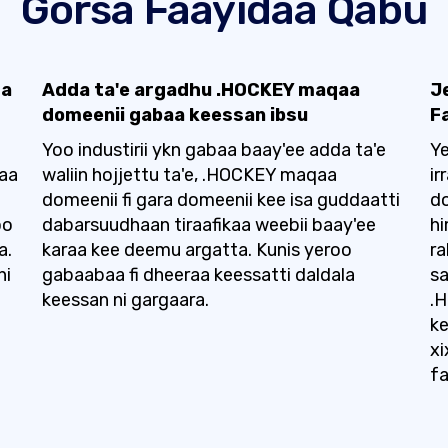
Gorsa Faayidaa Qabu
sa
Adda ta'e argadhu .HOCKEY maqaa
J
domeenii gabaa keessan ibsu
F
Yoo industirii ykn gabaa baay'ee adda ta'e
Y
raa
waliin hojjettu ta'e, .HOCKEY maqaa
ir
domeenii fi gara domeenii kee isa guddaatti
d
oo
dabarsuudhaan tiraafikaa weebii baay'ee
h
a.
karaa kee deemu argatta. Kunis yeroo
ra
ni
gabaabaa fi dheeraa keessatti daldala
sa
keessan ni gargaara.
.
ke
xi
f