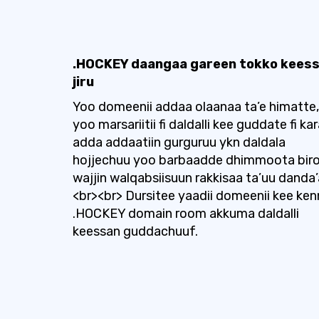
.HOCKEY daangaa gareen tokko kees
jiru
Yoo domeenii addaa olaanaa ta’e himatte,
yoo marsariitii fi daldalli kee guddate fi ka
adda addaatiin gurguruu ykn daldala
hojjechuu yoo barbaadde dhimmoota bir
wajjin walqabsiisuun rakkisaa ta’uu danda’
<br><br> Dursitee yaadii domeenii kee ken
.HOCKEY domain room akkuma daldalli
keessan guddachuuf.