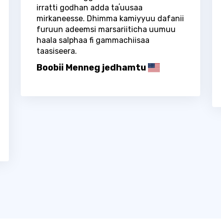
irratti godhan adda taʼuusaa
mirkaneesse. Dhimma kamiyyuu dafanii
furuun adeemsi marsariiticha uumuu
haala salphaa fi gammachiisaa
taasiseera.
Boobii Menneg jedhamtu