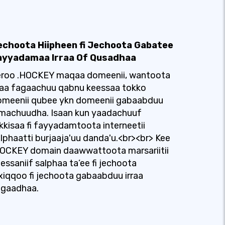
echoota Hiipheen fi Jechoota Gabatee
ayyadamaa Irraa Of Qusadhaa
eroo .HOCKEY maqaa domeenii, wantoota
raa fagaachuu qabnu keessaa tokko
omeenii qubee ykn domeenii gabaabduu
imachuudha. Isaan kun yaadachuuf
kkisaa fi fayyadamtoota interneetii
lphaatti burjaaja'uu danda'u.<br><br> Kee
HOCKEY domain daawwattoota marsariitii
essaniif salphaa ta’ee fi jechoota
xiqqoo fi jechoota gabaabduu irraa
agaadhaa.