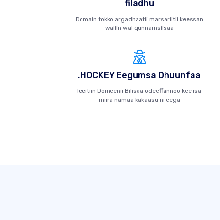
filadhu
Domain tokko argadhaatii marsariitii keessan
waliin wal qunnamsiisaa
.HOCKEY Eegumsa Dhuunfaa
Iccitiin Domeenii Bilisaa odeeffannoo kee isa
miira namaa kakaasu ni eega