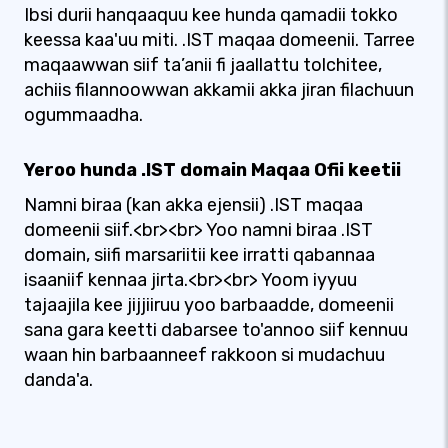
Ibsi durii hanqaaquu kee hunda qamadii tokko
keessa kaa'uu miti. .IST maqaa domeenii. Tarree
maqaawwan siif ta’anii fi jaallattu tolchitee,
achiis filannoowwan akkamii akka jiran filachuun
ogummaadha.
Yeroo hunda .IST domain Maqaa Ofii keetii
Namni biraa (kan akka ejensii) .IST maqaa
domeenii siif.<br><br> Yoo namni biraa .IST
domain, siifi marsariitii kee irratti qabannaa
isaaniif kennaa jirta.<br><br> Yoom iyyuu
tajaajila kee jijjiiruu yoo barbaadde, domeenii
sana gara keetti dabarsee to'annoo siif kennuu
waan hin barbaanneef rakkoon si mudachuu
danda'a.