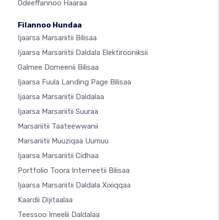
Odeeffannoo Haaraa
Filannoo Hundaa
Ijaarsa Marsariitii Bilisaa
Ijaarsa Marsariitii Daldala Elektirooniksii
Galmee Domeenii Bilisaa
Ijaarsa Fuula Landing Page Bilisaa
Ijaarsa Marsariitii Daldalaa
Ijaarsa Marsariitii Suuraa
Marsariitii Taateewwanii
Marsariitii Muuziqaa Uumuu
Ijaarsa Marsariitii Cidhaa
Portfolio Toora Interneetii Bilisaa
Ijaarsa Marsariitii Daldala Xixiqqaa
Kaardii Dijitaalaa
Teessoo Imeelii Daldalaa