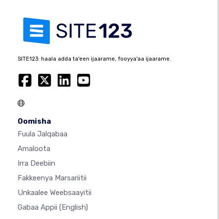
SITE123: haala adda ta'een ijaarame, fooyya'aa ijaarame.
Oomisha
Fuula Jalqabaa
Amaloota
Irra Deebiin
Fakkeenya Marsariitii
Unkaalee Weebsaayitii
Gabaa Appii
(English)