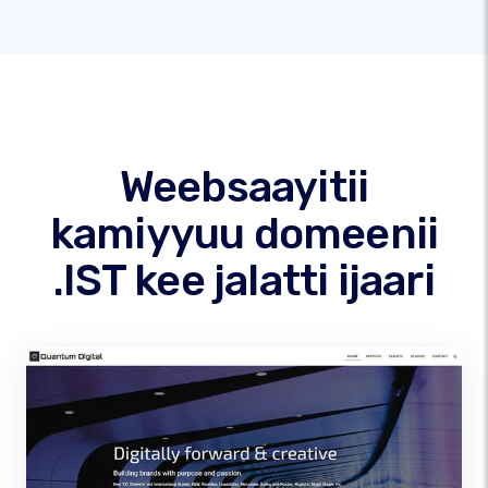
Weebsaayitii
kamiyyuu domeenii
.IST kee jalatti ijaari