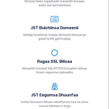
Domain tokko argadhaatii marsariitii keessan
waliin wal qunnamsiisaa
.IST Bulchiinsa Domeenii
Waltajjii bulchiinsa maqaa domeenii keenya isa
gaarii ta'etti gammadaa
Ragaa SSL Bilisaa
Marsariitii hundaaf SSL/HTTPS Encryption bilisaa
ta'een nageenya qabaadhu
.IST Eegumsa Dhuunfaa
Iccitiin Domeenii Bilisaa odeeffannoo kee isa miira
namaa kakaasu ni eega