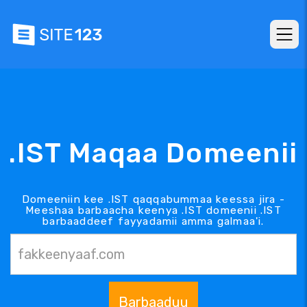
.IST Maqaa Domeenii
Domeeniin kee .IST qaqqabummaa keessa jira -
Meeshaa barbaacha keenya .IST domeenii .IST
barbaaddeef fayyadamii amma galmaa'i.
Barbaaduu