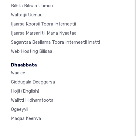
Bilbila Bilisaa Uumuu
Waltajjii Uumuu
Ijaarsa Koorsii Toora Interneetii
Ijaarsa Marsariitii Mana Nyaataa
Sagantaa Beellama Toora Interneetii Irratti
Web Hosting Bilisaa
Dhaabbata
Waa'ee
Giddugala Deeggarsa
Hojii
(English)
Walitti Hidhamtoota
Ogeeyyii
Maqaa Keenya