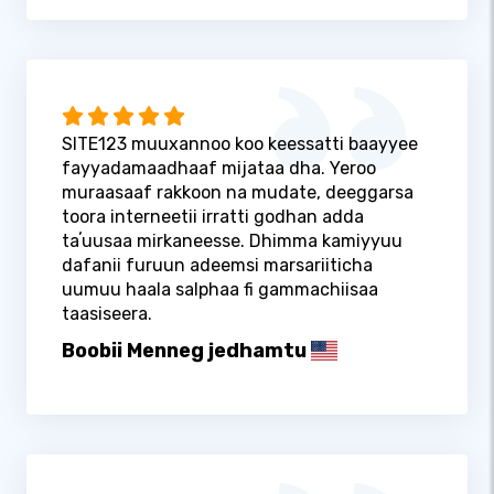
SITE123 muuxannoo koo keessatti baayyee
fayyadamaadhaaf mijataa dha. Yeroo
muraasaaf rakkoon na mudate, deeggarsa
toora interneetii irratti godhan adda
taʼuusaa mirkaneesse. Dhimma kamiyyuu
dafanii furuun adeemsi marsariiticha
uumuu haala salphaa fi gammachiisaa
taasiseera.
Boobii Menneg jedhamtu