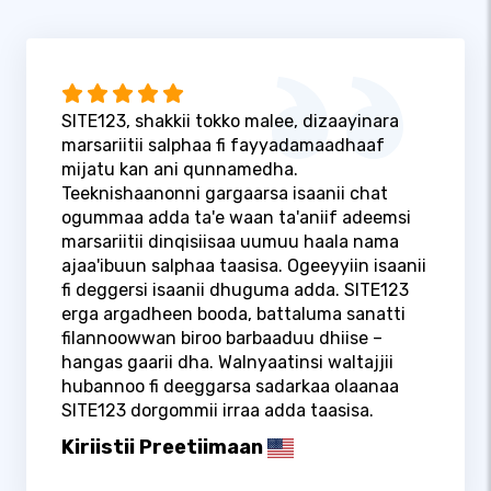
SITE123, shakkii tokko malee, dizaayinara
marsariitii salphaa fi fayyadamaadhaaf
mijatu kan ani qunnamedha.
Teeknishaanonni gargaarsa isaanii chat
ogummaa adda ta'e waan ta'aniif adeemsi
marsariitii dinqisiisaa uumuu haala nama
ajaa'ibuun salphaa taasisa. Ogeeyyiin isaanii
fi deggersi isaanii dhuguma adda. SITE123
erga argadheen booda, battaluma sanatti
filannoowwan biroo barbaaduu dhiise –
hangas gaarii dha. Walnyaatinsi waltajjii
hubannoo fi deeggarsa sadarkaa olaanaa
SITE123 dorgommii irraa adda taasisa.
Kiriistii Preetiimaan