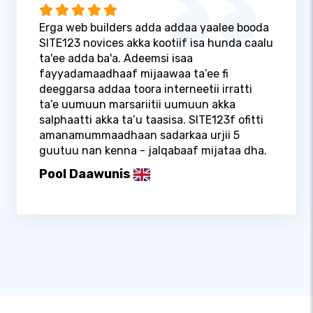
Erga web builders adda addaa yaalee booda
SITE123 novices akka kootiif isa hunda caalu
ta'ee adda ba'a. Adeemsi isaa
fayyadamaadhaaf mijaawaa ta’ee fi
deeggarsa addaa toora interneetii irratti
ta’e uumuun marsariitii uumuun akka
salphaatti akka ta’u taasisa. SITE123f ofitti
amanamummaadhaan sadarkaa urjii 5
guutuu nan kenna - jalqabaaf mijataa dha.
Pool Daawunis