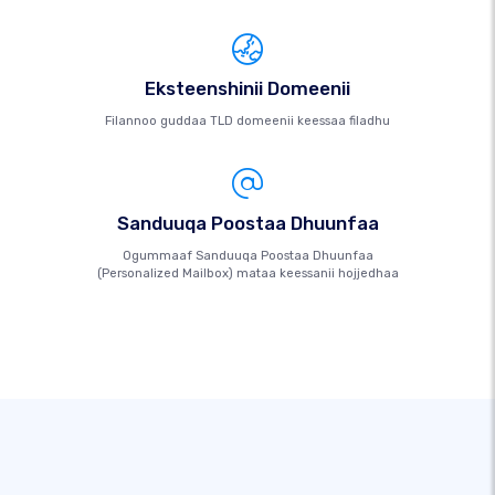
Eksteenshinii Domeenii
Filannoo guddaa TLD domeenii keessaa filadhu
Sanduuqa Poostaa Dhuunfaa
Ogummaaf Sanduuqa Poostaa Dhuunfaa
(Personalized Mailbox) mataa keessanii hojjedhaa