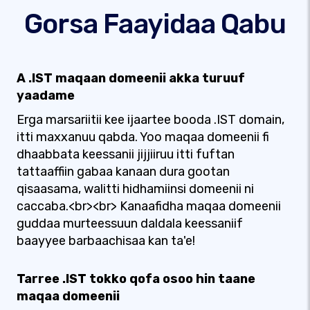
Gorsa Faayidaa Qabu
A .IST maqaan domeenii akka turuuf
yaadame
Erga marsariitii kee ijaartee booda .IST domain,
itti maxxanuu qabda. Yoo maqaa domeenii fi
dhaabbata keessanii jijjiiruu itti fuftan
tattaaffiin gabaa kanaan dura gootan
qisaasama, walitti hidhamiinsi domeenii ni
caccaba.<br><br> Kanaafidha maqaa domeenii
guddaa murteessuun daldala keessaniif
baayyee barbaachisaa kan ta'e!
Tarree .IST tokko qofa osoo hin taane
maqaa domeenii