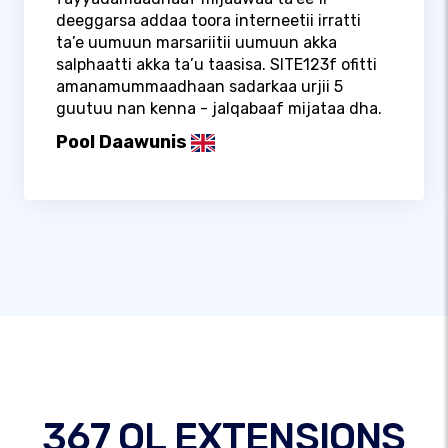
deeggarsa addaa toora interneetii irratti
ta’e uumuun marsariitii uumuun akka
salphaatti akka ta’u taasisa. SITE123f ofitti
amanamummaadhaan sadarkaa urjii 5
guutuu nan kenna - jalqabaaf mijataa dha.
Pool Daawunis
367 OL EXTENSIONS