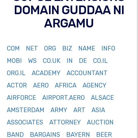
DOMAIN GUDDAA NI
ARGAMU
COM
NET
ORG
BIZ
NAME
INFO
MOBI
WS
CO.UK
IN
DE
CO.IL
ORG.IL
ACADEMY
ACCOUNTANT
ACTOR
AERO
AFRICA
AGENCY
AIRFORCE
AIRPORT.AERO
ALSACE
AMSTERDAM
ARMY
ART
ASIA
ASSOCIATES
ATTORNEY
AUCTION
BAND
BARGAINS
BAYERN
BEER