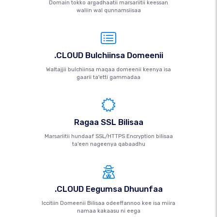
Domain tokko argadhaatii marsariitii keessan
waliin wal qunnamsiisaa
.CLOUD Bulchiinsa Domeenii
Waltajjii bulchiinsa maqaa domeenii keenya isa
gaarii ta'etti gammadaa
Ragaa SSL Bilisaa
Marsariitii hundaaf SSL/HTTPS Encryption bilisaa
ta'een nageenya qabaadhu
.CLOUD Eegumsa Dhuunfaa
Iccitiin Domeenii Bilisaa odeeffannoo kee isa miira
namaa kakaasu ni eega