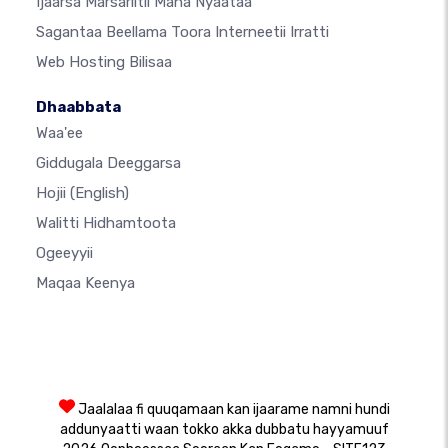
Ijaarsa Marsariitii Mana Nyaataa
Sagantaa Beellama Toora Interneetii Irratti
Web Hosting Bilisaa
Dhaabbata
Waa'ee
Giddugala Deeggarsa
Hojii
(English)
Walitti Hidhamtoota
Ogeeyyii
Maqaa Keenya
Jaalalaa fi quuqamaan kan ijaarame namni hundi
addunyaatti waan tokko akka dubbatu hayyamuuf