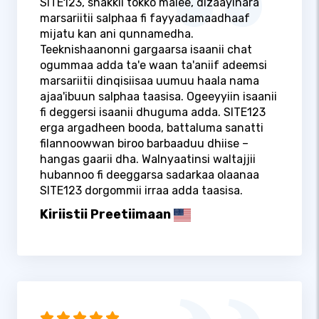
SITE123, shakkii tokko malee, dizaayinara
marsariitii salphaa fi fayyadamaadhaaf
mijatu kan ani qunnamedha.
Teeknishaanonni gargaarsa isaanii chat
ogummaa adda ta'e waan ta'aniif adeemsi
marsariitii dinqisiisaa uumuu haala nama
ajaa'ibuun salphaa taasisa. Ogeeyyiin isaanii
fi deggersi isaanii dhuguma adda. SITE123
erga argadheen booda, battaluma sanatti
filannoowwan biroo barbaaduu dhiise –
hangas gaarii dha. Walnyaatinsi waltajjii
hubannoo fi deeggarsa sadarkaa olaanaa
SITE123 dorgommii irraa adda taasisa.
Kiriistii Preetiimaan