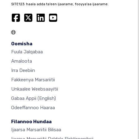
SITE123: haala adda ta'een ijaarame, fooyya'aa ijaarame.
Oomisha
Fuula Jalqabaa
Amaloota
Irra Deebiin
Fakkeenya Marsariitii
Unkaalee Weebsaayitii
Gabaa Appii
(English)
Odeeffannoo Haaraa
Filannoo Hundaa
Ijaarsa Marsariitii Bilisaa