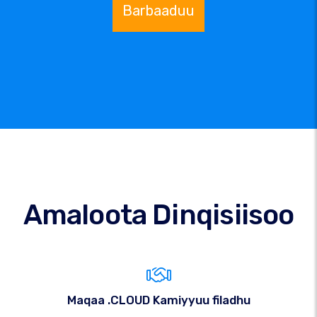
Barbaaduu
Amaloota Dinqisiisoo
Maqaa .CLOUD Kamiyyuu filadhu