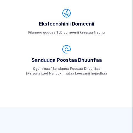
Eksteenshinii Domeenii
Filannoo guddaa TLD domeenii keessaa filadhu
Sanduuqa Poostaa Dhuunfaa
Ogummaaf Sanduuqa Poostaa Dhuunfaa
(Personalized Mailbox) mataa keessanii hojjedhaa