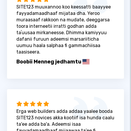
SITE123 muuxannoo koo keessatti baayyee
fayyadamaadhaaf mijataa dha. Yeroo
muraasaaf rakkoon na mudate, deeggarsa
toora interneetii irratti godhan adda
taʼuusaa mirkaneesse. Dhimma kamiyyuu
dafanii furuun adeemsi marsariiticha
uumuu haala salphaa fi gammachiisaa
taasiseera.
Boobii Menneg jedhamtu
Erga web builders adda addaa yaalee booda
SITE123 novices akka kootiif isa hunda caalu
ta'ee adda ba'a. Adeemsi isaa
fayyadamaadhaaf mijaawaa ta’ee fi