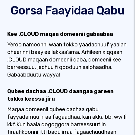
Gorsa Faayidaa Qabu
Kee .CLOUD maqaa domeenii gabaabaa
Yeroo namoonni waan tokko yaadachuuf yaalan
dheerinni baay'ee lakkaa'ama. Arfiileen xiqqaan
.CLOUD maqaan domeenii qaba, domeenii kee
barreessuu, jechuu fi qooduun salphaadha.
Gabaabduutu wayya!
Qubee dachaa .CLOUD daangaa gareen
tokko keessa jiru
Maqaa domeenii qubee dachaa qabu
fayyadamuu irraa fagaadhaa, kan akka bb, ww fi
kkf.Kun haala dogoggora barreessuutiin
tiraafikoonni itti badu irraa fagaachuudhaan