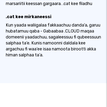
marsariitii keessan gargaara. .cat kee filadhu
.cat kee mirkaneessi
Kun yaada waliigalaa fakkaachuu danda'a, garuu
hubatamuu qaba - Gabaabaa .CLOUD maqaa
domeenii yaadachuu, sagaleessuu fi qubeessuun
salphaa ta’e. Kunis namoonni daldala kee
argachuu fi waa’ee isaa namoota birootti akka
himan salphaa ta’a.