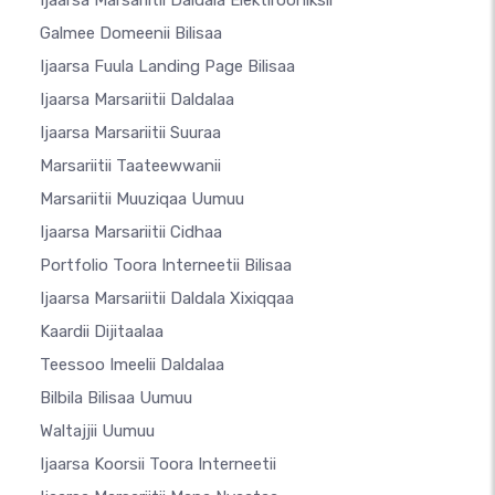
Ijaarsa Marsariitii Daldala Elektirooniksii
Galmee Domeenii Bilisaa
Ijaarsa Fuula Landing Page Bilisaa
Ijaarsa Marsariitii Daldalaa
Ijaarsa Marsariitii Suuraa
Marsariitii Taateewwanii
Marsariitii Muuziqaa Uumuu
Ijaarsa Marsariitii Cidhaa
Portfolio Toora Interneetii Bilisaa
Ijaarsa Marsariitii Daldala Xixiqqaa
Kaardii Dijitaalaa
Teessoo Imeelii Daldalaa
Bilbila Bilisaa Uumuu
Waltajjii Uumuu
Ijaarsa Koorsii Toora Interneetii