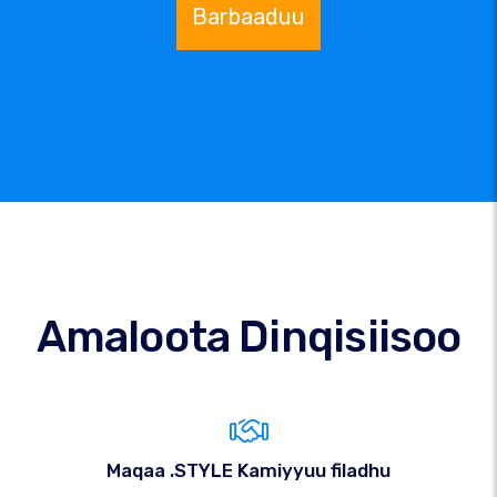
Barbaaduu
Amaloota Dinqisiisoo
Maqaa .STYLE Kamiyyuu filadhu