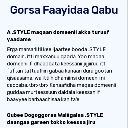
Gorsa Faayidaa Qabu
A .STYLE maqaan domeenii akka turuuf
yaadame
Erga marsariitii kee ijaartee booda .STYLE
domain, itti maxxanuu qabda. Yoo maqaa
domeenii fi dhaabbata keessanii jijjiiruu itti
fuftan tattaaffiin gabaa kanaan dura gootan
qisaasama, walitti hidhamiinsi domeenii ni
caccaba.<br><br> Kanaafidha maqaa domeenii
guddaa murteessuun daldala keessaniif
baayyee barbaachisaa kan ta'e!
Qubee Dogoggoraa Waliigalaa .STYLE
daangaa gareen tokko keessa jiru