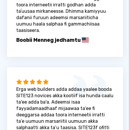
toora interneetii irratti godhan adda
taʼuusaa mirkaneesse. Dhimma kamiyyuu
dafanii furuun adeemsi marsariiticha
uumuu haala salphaa fi gammachiisaa
taasiseera.
Boobii Menneg jedhamtu
Erga web builders adda addaa yaalee booda
SITE123 novices akka kootiif isa hunda caalu
ta'ee adda ba'a. Adeemsi isaa
fayyadamaadhaaf mijaawaa ta’ee fi
deeggarsa addaa toora interneetii irratti
ta’e uumuun marsariitii uumuun akka
salphaatti akka ta’u taasisa. SITE123f ofitti