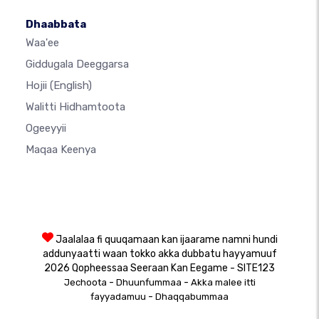
Dhaabbata
Waa'ee
Giddugala Deeggarsa
Hojii
(English)
Walitti Hidhamtoota
Ogeeyyii
Maqaa Keenya
Jaalalaa fi quuqamaan kan ijaarame namni hundi
addunyaatti waan tokko akka dubbatu hayyamuuf
2026 Qopheessaa Seeraan Kan Eegame - SITE123
-
-
Jechoota
Dhuunfummaa
Akka malee itti
-
fayyadamuu
Dhaqqabummaa