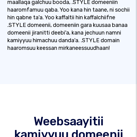
maallaqa galchuu booda, .STYLE domeeniin
haaromfamuu qaba. Yoo kana hin taane, ni sochii
hin qabne ta'a. Yoo kaffaltii hin kaffalchiifne
.STYLE domeenii, domeeniin gara kuusaa banaa
domeenii jiranitti deebi'a, kana jechuun namni
kamiyyuu himachuu danda'a. .STYLE domain
haaromsuu keessan mirkaneessuudhaan!
Weebsaayitii
kamiyyuu domeenii