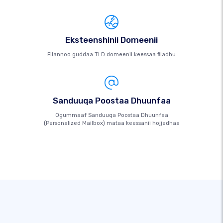
Eksteenshinii Domeenii
Filannoo guddaa TLD domeenii keessaa filadhu
Sanduuqa Poostaa Dhuunfaa
Ogummaaf Sanduuqa Poostaa Dhuunfaa
(Personalized Mailbox) mataa keessanii hojjedhaa