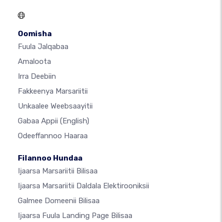
Oomisha
Fuula Jalqabaa
Amaloota
Irra Deebiin
Fakkeenya Marsariitii
Unkaalee Weebsaayitii
Gabaa Appii
(English)
Odeeffannoo Haaraa
Filannoo Hundaa
Ijaarsa Marsariitii Bilisaa
Ijaarsa Marsariitii Daldala Elektirooniksii
Galmee Domeenii Bilisaa
Ijaarsa Fuula Landing Page Bilisaa