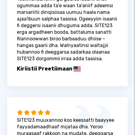
ogummaa adda ta'e waan ta'aniif adeemsi
marsariitii dinqisiisaa uumuu haala nama
ajaa'ibuun salphaa taasisa. Ogeeyyiin isaanii
fi deggersi isaanii dhuguma adda. SITE123
erga argadheen booda, battaluma sanatti
filannoowwan biroo barbaaduu dhiise –
hangas gaarii dha. Walnyaatinsi waltajjii
hubannoo fi deeggarsa sadarkaa olaanaa
SITE123 dorgommii irraa adda taasisa.
Kiriistii Preetiimaan
SITE123 muuxannoo koo keessatti baayyee
fayyadamaadhaaf mijataa dha. Yeroo
muraasaaf rakkoon na mudate, deeggarsa