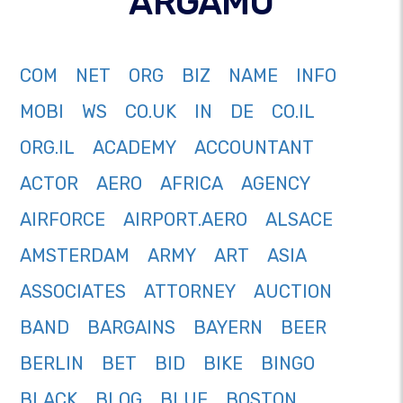
ARGAMU
COM
NET
ORG
BIZ
NAME
INFO
MOBI
WS
CO.UK
IN
DE
CO.IL
ORG.IL
ACADEMY
ACCOUNTANT
ACTOR
AERO
AFRICA
AGENCY
AIRFORCE
AIRPORT.AERO
ALSACE
AMSTERDAM
ARMY
ART
ASIA
ASSOCIATES
ATTORNEY
AUCTION
BAND
BARGAINS
BAYERN
BEER
BERLIN
BET
BID
BIKE
BINGO
BLACK
BLOG
BLUE
BOSTON