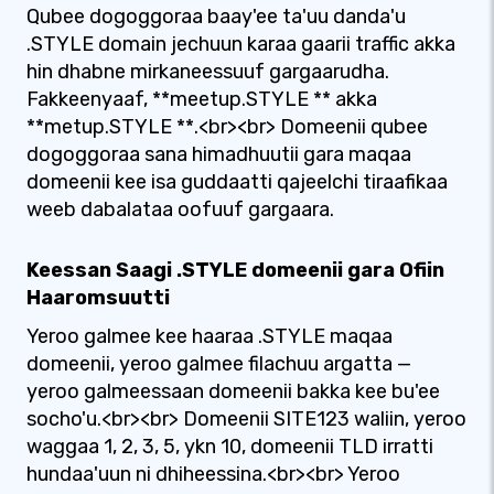
Qubee dogoggoraa baay'ee ta'uu danda'u
.STYLE domain jechuun karaa gaarii traffic akka
hin dhabne mirkaneessuuf gargaarudha.
Fakkeenyaaf, **meetup.STYLE ** akka
**metup.STYLE **.<br><br> Domeenii qubee
dogoggoraa sana himadhuutii gara maqaa
domeenii kee isa guddaatti qajeelchi tiraafikaa
weeb dabalataa oofuuf gargaara.
Keessan Saagi .STYLE domeenii gara Ofiin
Haaromsuutti
Yeroo galmee kee haaraa .STYLE maqaa
domeenii, yeroo galmee filachuu argatta —
yeroo galmeessaan domeenii bakka kee bu'ee
socho'u.<br><br> Domeenii SITE123 waliin, yeroo
waggaa 1, 2, 3, 5, ykn 10, domeenii TLD irratti
hundaa'uun ni dhiheessina.<br><br> Yeroo