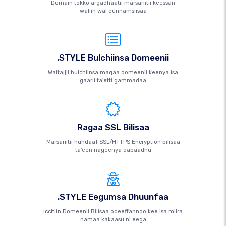
Domain tokko argadhaatii marsariitii keessan
waliin wal qunnamsiisaa
.STYLE Bulchiinsa Domeenii
Waltajjii bulchiinsa maqaa domeenii keenya isa
gaarii ta'etti gammadaa
Ragaa SSL Bilisaa
Marsariitii hundaaf SSL/HTTPS Encryption bilisaa
ta'een nageenya qabaadhu
.STYLE Eegumsa Dhuunfaa
Iccitiin Domeenii Bilisaa odeeffannoo kee isa miira
namaa kakaasu ni eega