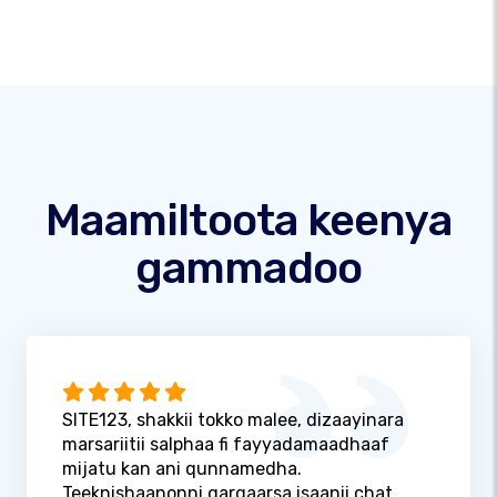
Maamiltoota keenya
gammadoo
SITE123, shakkii tokko malee, dizaayinara
marsariitii salphaa fi fayyadamaadhaaf
mijatu kan ani qunnamedha.
Teeknishaanonni gargaarsa isaanii chat