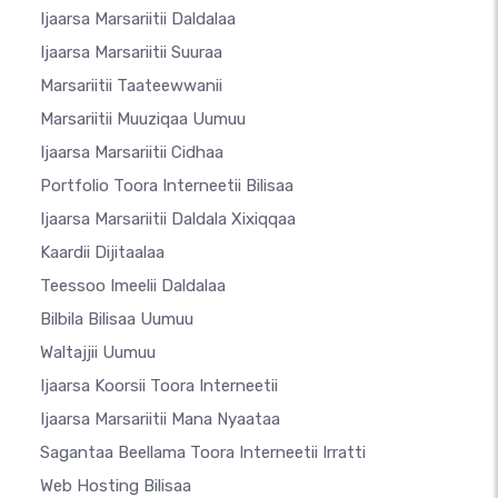
Ijaarsa Marsariitii Daldalaa
Ijaarsa Marsariitii Suuraa
Marsariitii Taateewwanii
Marsariitii Muuziqaa Uumuu
Ijaarsa Marsariitii Cidhaa
Portfolio Toora Interneetii Bilisaa
Ijaarsa Marsariitii Daldala Xixiqqaa
Kaardii Dijitaalaa
Teessoo Imeelii Daldalaa
Bilbila Bilisaa Uumuu
Waltajjii Uumuu
Ijaarsa Koorsii Toora Interneetii
Ijaarsa Marsariitii Mana Nyaataa
Sagantaa Beellama Toora Interneetii Irratti
Web Hosting Bilisaa