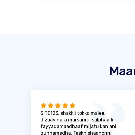
Maa
SITE123, shakkii tokko malee,
dizaayinara marsariitii salphaa fi
fayyadamaadhaaf mijatu kan ani
qunnamedha. Teeknishaanonni