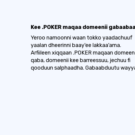
Kee .POKER maqaa domeenii gabaaba
Yeroo namoonni waan tokko yaadachuuf
yaalan dheerinni baay'ee lakkaa'ama.
Arfiileen xiqqaan .POKER maqaan domeeni
qaba, domeenii kee barreessuu, jechuu fi
qooduun salphaadha. Gabaabduutu wayy