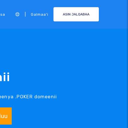
|
rsa
Galmaa'i
ASIN JALQABAA
ii
eenya .POKER domeenii
duu