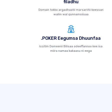
filadhu
Domain tokko argadhaatii marsariitii keessan
waliin wal qunnamsiisaa
.POKER Eegumsa Dhuunfaa
Iccitiin Domeenii Bilisaa odeeffannoo kee isa
miira namaa kakaasu ni eega