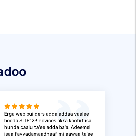
adoo
Erga web builders adda addaa yaalee
booda SITE123 novices akka kootiif isa
hunda caalu ta'ee adda ba'a. Adeemsi
isaa fayyadamaadhaaf mijaawaa ta’ee