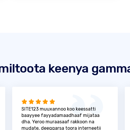
miltoota keenya gamm
SITE123 muuxannoo koo keessatti
baayyee fayyadamaadhaaf mijataa
dha. Yeroo muraasaaf rakkoon na
mudate, deeggarsa toora interneetii