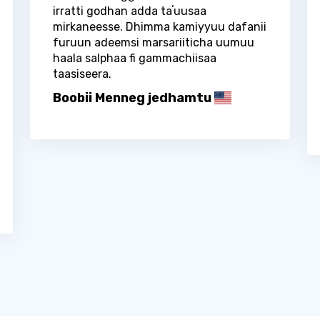
irratti godhan adda taʼuusaa
mirkaneesse. Dhimma kamiyyuu dafanii
furuun adeemsi marsariiticha uumuu
haala salphaa fi gammachiisaa
taasiseera.
Boobii Menneg jedhamtu