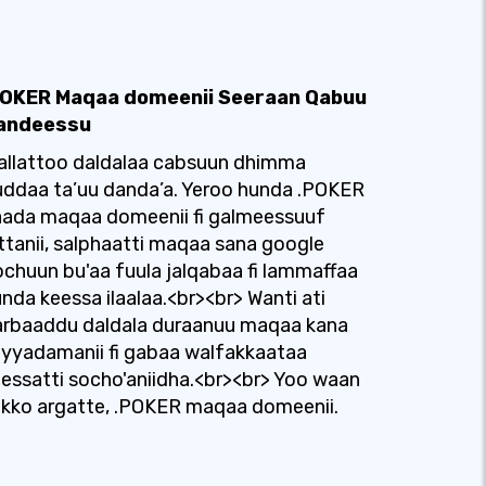
POKER Maqaa domeenii Seeraan Qabuu
andeessu
allattoo daldalaa cabsuun dhimma
ddaa ta’uu danda’a. Yeroo hunda .POKER
aada maqaa domeenii fi galmeessuuf
ttanii, salphaatti maqaa sana google
chuun bu'aa fuula jalqabaa fi lammaffaa
nda keessa ilaalaa.<br><br> Wanti ati
arbaaddu daldala duraanuu maqaa kana
yyadamanii fi gabaa walfakkaataa
essatti socho'aniidha.<br><br> Yoo waan
kko argatte, .POKER maqaa domeenii.