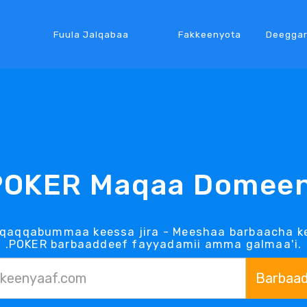
Fuula Jalqabaa
Fakkeenyota
Deegga
POKER Maqaa Domeen
 qaqqabummaa keessa jira - Meeshaa barbaacha k
.POKER barbaaddeef fayyadamii amma galmaa'i.
Barbaa