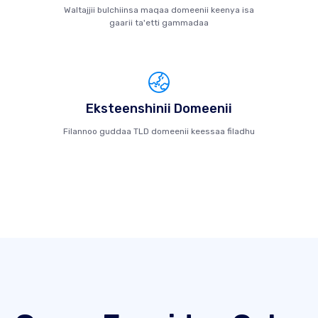
Waltajjii bulchiinsa maqaa domeenii keenya isa
gaarii ta'etti gammadaa
Eksteenshinii Domeenii
Filannoo guddaa TLD domeenii keessaa filadhu