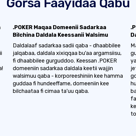
Gorsa Faayidaa Qabu
a
.POKER Maqaa Domeenii Sadarkaa
.
Bilchina Daldala Keessanii Walsimu
D
Daldalaaf sadarkaa sadii qaba - dhaabbilee
M
i
jalqabaa, daldala xixiqqaa bu'aa argamsiisu,
gu
fi dhaabbilee gurguddoo. Keessan .POKER
y
a!
domeeniin sadarkaa daldala keetii wajjin
je
walsimuu qaba - korporeeshiniin kee hamma
go
guddaa fi hundeeffame, domeeniin kee
hu
bilchaataa fi cimaa ta'uu qaba.
b
fa
ke
to