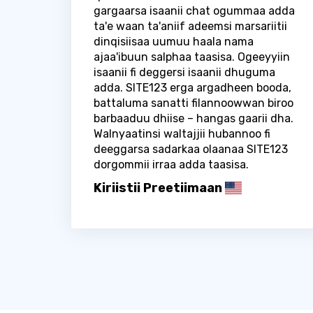
gargaarsa isaanii chat ogummaa adda
ta'e waan ta'aniif adeemsi marsariitii
dinqisiisaa uumuu haala nama
ajaa'ibuun salphaa taasisa. Ogeeyyiin
isaanii fi deggersi isaanii dhuguma
adda. SITE123 erga argadheen booda,
battaluma sanatti filannoowwan biroo
barbaaduu dhiise – hangas gaarii dha.
Walnyaatinsi waltajjii hubannoo fi
deeggarsa sadarkaa olaanaa SITE123
dorgommii irraa adda taasisa.
Kiriistii Preetiimaan