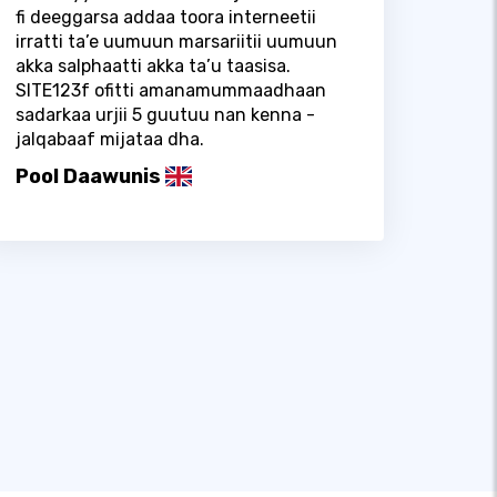
fi deeggarsa addaa toora interneetii
irratti ta’e uumuun marsariitii uumuun
akka salphaatti akka ta’u taasisa.
SITE123f ofitti amanamummaadhaan
sadarkaa urjii 5 guutuu nan kenna -
jalqabaaf mijataa dha.
Pool Daawunis