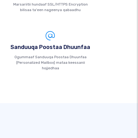
Marsariitii hundaaf SSL/HTTPS Encryption
bilisaa ta'een nageenya qabaadhu
Sanduuqa Poostaa Dhuunfaa
Ogummaaf Sanduuqa Poostaa Dhuunfaa
(Personalized Mailbox) mataa keessanii
hojjedhaa