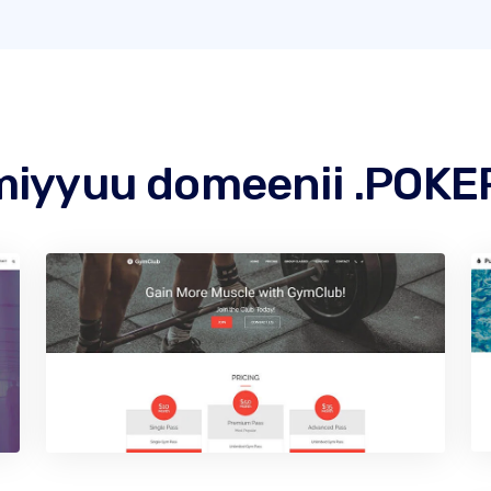
iyyuu domeenii .POKER k