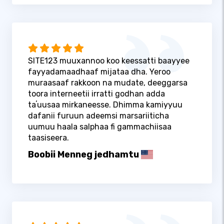
SITE123 muuxannoo koo keessatti baayyee
fayyadamaadhaaf mijataa dha. Yeroo
muraasaaf rakkoon na mudate, deeggarsa
toora interneetii irratti godhan adda
taʼuusaa mirkaneesse. Dhimma kamiyyuu
dafanii furuun adeemsi marsariiticha
uumuu haala salphaa fi gammachiisaa
taasiseera.
Boobii Menneg jedhamtu