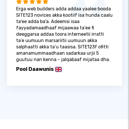
Erga web builders adda addaa yaalee booda
SITE123 novices akka kootiif isa hunda caalu
ta'ee adda ba'a. Adeemsi isaa
fayyadamaadhaaf mijaawaa ta’ee fi
deeggarsa addaa toora interneetii irratti
ta’e uumuun marsariitii uumuun akka
salphaatti akka ta’u taasisa. SITE123f ofitti
amanamummaadhaan sadarkaa urjii 5
guutuu nan kenna - jalqabaaf mijataa dha.
Pool Daawunis