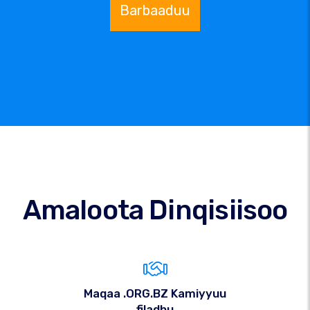
Barbaaduu
Amaloota Dinqisiisoo
Maqaa .ORG.BZ Kamiyyuu
filadhu