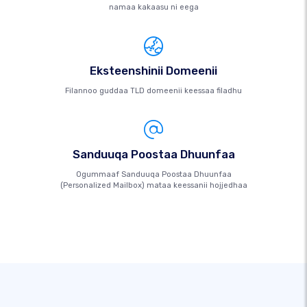
namaa kakaasu ni eega
Eksteenshinii Domeenii
Filannoo guddaa TLD domeenii keessaa filadhu
Sanduuqa Poostaa Dhuunfaa
Ogummaaf Sanduuqa Poostaa Dhuunfaa
(Personalized Mailbox) mataa keessanii hojjedhaa