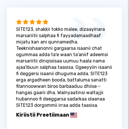
SITE123, shakkii tokko malee, dizaayinara
marsariitii salphaa fi fayyadamaadhaaf
mijatu kan ani qunnamedha.
Teeknishaanonni gargaarsa isaanii chat
ogummaa adda ta'e waan ta'aniif adeemsi
marsariitii dinqisiisaa uumuu haala nama
ajaa'ibuun salphaa taasisa. Ogeeyyiin isaanii
fi deggersi isaanii dhuguma adda. SITE123
erga argadheen booda, battaluma sanatti
filannoowwan biroo barbaaduu dhiise –
hangas gaarii dha. Walnyaatinsi waltajjii
hubannoo fi deeggarsa sadarkaa olaanaa
SITE123 dorgommii irraa adda taasisa.
Kiriistii Preetiimaan