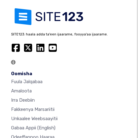
SITE123: haala adda ta'een ijaarame, fooyya'aa ijaarame.
Oomisha
Fuula Jalqabaa
Amaloota
Irra Deebiin
Fakkeenya Marsariitii
Unkaalee Weebsaayitii
Gabaa Appii
(English)
Odeeffannoo Haaraa