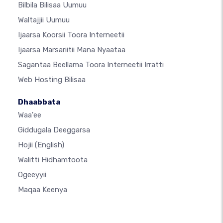
Bilbila Bilisaa Uumuu
Waltajjii Uumuu
Ijaarsa Koorsii Toora Interneetii
Ijaarsa Marsariitii Mana Nyaataa
Sagantaa Beellama Toora Interneetii Irratti
Web Hosting Bilisaa
Dhaabbata
Waa'ee
Giddugala Deeggarsa
Hojii
(English)
Walitti Hidhamtoota
Ogeeyyii
Maqaa Keenya