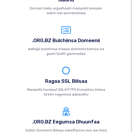
Domain tokko argadhaatii marsariitii keessan
waliin wal qunnamsiisaa
.ORG.BZ Bulchiinsa Domeenii
Waltajjii bulchiinsa maqaa domeenii keenya isa
gaarii ta'etti gammadaa
Ragaa SSL Bilisaa
Marsariitii hundaaf SSL/HTTPS Encryption bilisaa
ta'een nageenya qabaadhu
.ORG.BZ Eegumsa Dhuunfaa
Iccitiin Domeenii Bilisaa odeeffannoo kee isa miira