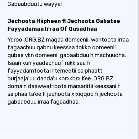
Gabaabduutu wayya!
Jechoota Hiipheen fi Jechoota Gabatee
Fayyadamaa Irraa Of Qusadhaa
Yeroo .ORG.BZ maqaa domeenii, wantoota irraa
fagaachuu qabnu keessaa tokko domeenii
qubee ykn domeenii gabaabduu himachuudha.
Isaan kun yaadachuuf rakkisaa fi
fayyadamtoota interneetii salphaatti
burjaaja'uu danda'u.<br><br> Kee .ORG.BZ
domain daawwattoota marsariitii keessaniif
salphaa ta’ee fi jechoota xixiqqoo fi jechoota
gabaabduu irraa fagaadhaa.