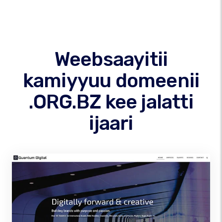
Weebsaayitii
kamiyyuu domeenii
.ORG.BZ kee jalatti
ijaari