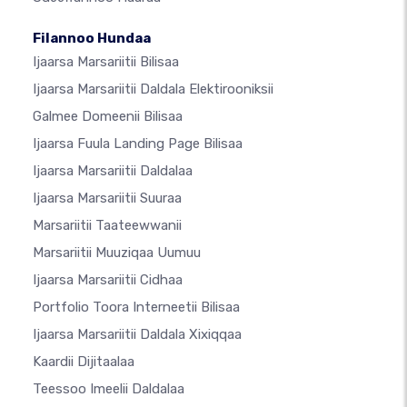
Filannoo Hundaa
Ijaarsa Marsariitii Bilisaa
Ijaarsa Marsariitii Daldala Elektirooniksii
Galmee Domeenii Bilisaa
Ijaarsa Fuula Landing Page Bilisaa
Ijaarsa Marsariitii Daldalaa
Ijaarsa Marsariitii Suuraa
Marsariitii Taateewwanii
Marsariitii Muuziqaa Uumuu
Ijaarsa Marsariitii Cidhaa
Portfolio Toora Interneetii Bilisaa
Ijaarsa Marsariitii Daldala Xixiqqaa
Kaardii Dijitaalaa
Teessoo Imeelii Daldalaa