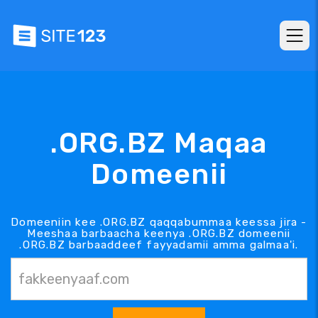
.ORG.BZ Maqaa
Domeenii
Domeeniin kee .ORG.BZ qaqqabummaa keessa jira -
Meeshaa barbaacha keenya .ORG.BZ domeenii
.ORG.BZ barbaaddeef fayyadamii amma galmaa'i.