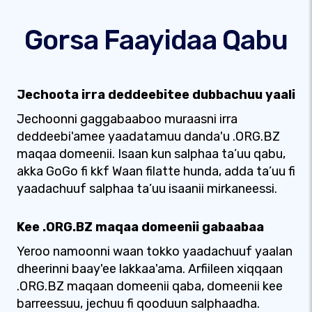
Gorsa Faayidaa Qabu
Jechoota irra deddeebitee dubbachuu yaali
Jechoonni gaggabaaboo muraasni irra
deddeebi'amee yaadatamuu danda'u .ORG.BZ
maqaa domeenii. Isaan kun salphaa ta’uu qabu,
akka GoGo fi kkf Waan filatte hunda, adda ta’uu fi
yaadachuuf salphaa ta’uu isaanii mirkaneessi.
Kee .ORG.BZ maqaa domeenii gabaabaa
Yeroo namoonni waan tokko yaadachuuf yaalan
dheerinni baay'ee lakkaa'ama. Arfiileen xiqqaan
.ORG.BZ maqaan domeenii qaba, domeenii kee
barreessuu, jechuu fi qooduun salphaadha.