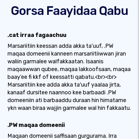
Gorsa Faayidaa Qabu
.cat irraa fagaachuu
Marsariitiin keessan adda akka ta'uuf, .PW
maqaa domeenii kanneen marsariitiiwwan jiran
waliin garmalee walfakkaatan. Isaanis
maqaawwan qubee, maqaa lakkoofsaan, maqaa
baay’ee fi kkf of keessatti qabatu.<br><br>
Marsariitiin kee adda akka ta'uuf yaalaa jirta,
kanaaf dursitee naannoo kee barbaadi .PW
domeeniin ati barbaaddu duraan hin himatame
ykn waan biraa wajjin garmalee wal hin fakkaatu.
.PW maqaa domeenii
Maqaan domeenii saffisaan gurgurama. Irra