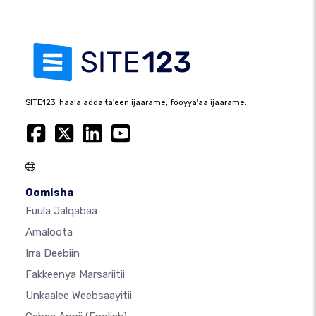
SITE123: haala adda ta'een ijaarame, fooyya'aa ijaarame.
Oomisha
Fuula Jalqabaa
Amaloota
Irra Deebiin
Fakkeenya Marsariitii
Unkaalee Weebsaayitii