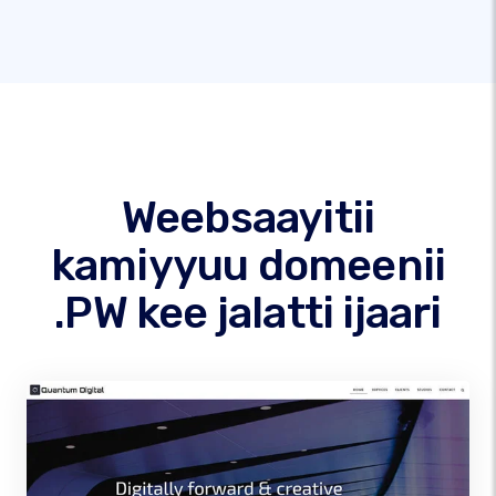
Weebsaayitii
kamiyyuu domeenii
.PW kee jalatti ijaari