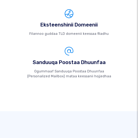
Eksteenshinii Domeenii
Filannoo guddaa TLD domeenii keessaa filadhu
Sanduuqa Poostaa Dhuunfaa
Ogummaaf Sanduuqa Poostaa Dhuunfaa
(Personalized Mailbox) mataa keessanii hojjedhaa