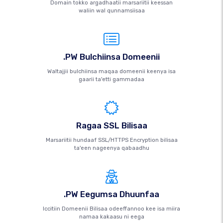
Domain tokko argadhaatii marsariitii keessan
waliin wal qunnamsiisaa
.PW Bulchiinsa Domeenii
Waltajjii bulchiinsa maqaa domeenii keenya isa
gaarii ta'etti gammadaa
Ragaa SSL Bilisaa
Marsariitii hundaaf SSL/HTTPS Encryption bilisaa
ta'een nageenya qabaadhu
.PW Eegumsa Dhuunfaa
Iccitiin Domeenii Bilisaa odeeffannoo kee isa miira
namaa kakaasu ni eega