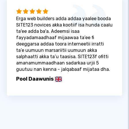
Erga web builders adda addaa yaalee booda
SITE123 novices akka kootiif isa hunda caalu
ta'ee adda ba'a. Adeemsi isaa
fayyadamaadhaaf mijaawaa ta’ee fi
deeggarsa addaa toora interneetii irratti
ta’e uumuun marsariitii uumuun akka
salphaatti akka ta’u taasisa. SITE123f ofitti
amanamummaadhaan sadarkaa urjii 5
guutuu nan kenna - jalqabaaf mijataa dha.
Pool Daawunis