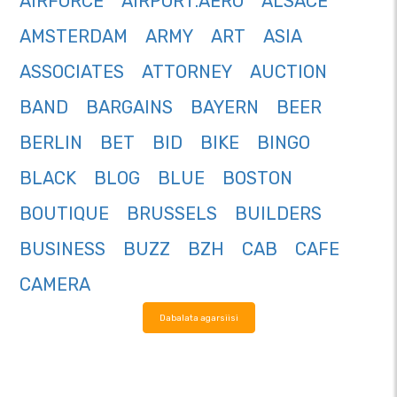
AIRFORCE
AIRPORT.AERO
ALSACE
AMSTERDAM
ARMY
ART
ASIA
ASSOCIATES
ATTORNEY
AUCTION
BAND
BARGAINS
BAYERN
BEER
BERLIN
BET
BID
BIKE
BINGO
BLACK
BLOG
BLUE
BOSTON
BOUTIQUE
BRUSSELS
BUILDERS
BUSINESS
BUZZ
BZH
CAB
CAFE
CAMERA
Dabalata agarsiisi