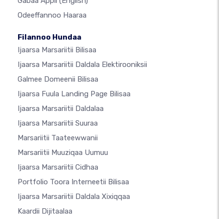
Gabaa Appii
(English)
Odeeffannoo Haaraa
Filannoo Hundaa
Ijaarsa Marsariitii Bilisaa
Ijaarsa Marsariitii Daldala Elektirooniksii
Galmee Domeenii Bilisaa
Ijaarsa Fuula Landing Page Bilisaa
Ijaarsa Marsariitii Daldalaa
Ijaarsa Marsariitii Suuraa
Marsariitii Taateewwanii
Marsariitii Muuziqaa Uumuu
Ijaarsa Marsariitii Cidhaa
Portfolio Toora Interneetii Bilisaa
Ijaarsa Marsariitii Daldala Xixiqqaa
Kaardii Dijitaalaa