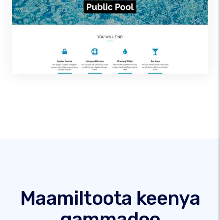
Maamiltoota keenya
gammadoo