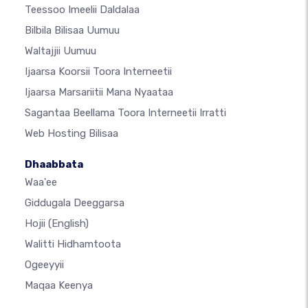
Teessoo Imeelii Daldalaa
Bilbila Bilisaa Uumuu
Waltajjii Uumuu
Ijaarsa Koorsii Toora Interneetii
Ijaarsa Marsariitii Mana Nyaataa
Sagantaa Beellama Toora Interneetii Irratti
Web Hosting Bilisaa
Dhaabbata
Waa'ee
Giddugala Deeggarsa
Hojii
(English)
Walitti Hidhamtoota
Ogeeyyii
Maqaa Keenya