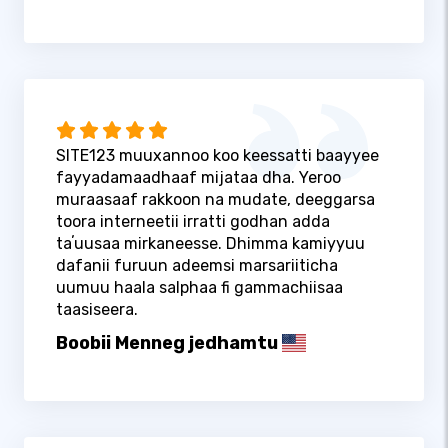
SITE123 muuxannoo koo keessatti baayyee
fayyadamaadhaaf mijataa dha. Yeroo
muraasaaf rakkoon na mudate, deeggarsa
toora interneetii irratti godhan adda
taʼuusaa mirkaneesse. Dhimma kamiyyuu
dafanii furuun adeemsi marsariiticha
uumuu haala salphaa fi gammachiisaa
taasiseera.
Boobii Menneg jedhamtu