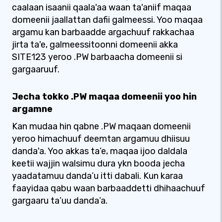
caalaan isaanii qaala'aa waan ta'aniif maqaa
domeenii jaallattan dafii galmeessi. Yoo maqaa
argamu kan barbaadde argachuuf rakkachaa
jirta ta'e, galmeessitoonni domeenii akka
SITE123 yeroo .PW barbaacha domeenii si
gargaaruuf.
Jecha tokko .PW maqaa domeenii yoo hin
argamne
Kan mudaa hin qabne .PW maqaan domeenii
yeroo himachuuf deemtan argamuu dhiisuu
danda'a. Yoo akkas ta’e, maqaa ijoo daldala
keetii wajjin walsimu dura ykn booda jecha
yaadatamuu danda’u itti dabali. Kun karaa
faayidaa qabu waan barbaaddetti dhihaachuuf
gargaaru ta’uu danda’a.