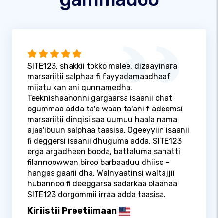
SITE123, shakkii tokko malee, dizaayinara
marsariitii salphaa fi fayyadamaadhaaf
mijatu kan ani qunnamedha.
Teeknishaanonni gargaarsa isaanii chat
ogummaa adda ta'e waan ta'aniif adeemsi
marsariitii dinqisiisaa uumuu haala nama
ajaa'ibuun salphaa taasisa. Ogeeyyiin isaanii
fi deggersi isaanii dhuguma adda. SITE123
erga argadheen booda, battaluma sanatti
filannoowwan biroo barbaaduu dhiise –
hangas gaarii dha. Walnyaatinsi waltajjii
hubannoo fi deeggarsa sadarkaa olaanaa
SITE123 dorgommii irraa adda taasisa.
Kiriistii Preetiimaan