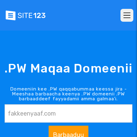
.PW Maqaa Domeenii
Domeeniin kee .PW qaqqabummaa keessa jira -
Meeshaa barbaacha keenya .PW domeenii .PW
barbaaddeef fayyadamii amma galmaa'i.
Barbaaduu