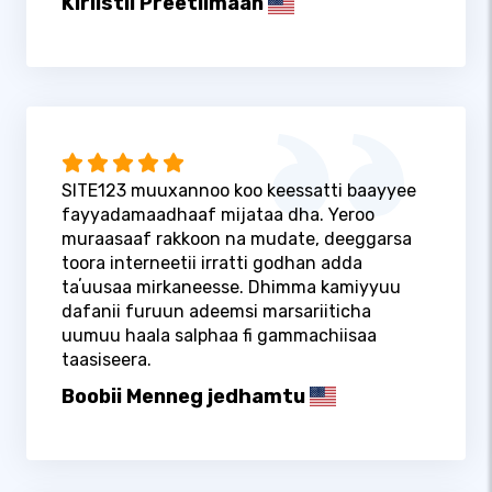
Kiriistii Preetiimaan
SITE123 muuxannoo koo keessatti baayyee
fayyadamaadhaaf mijataa dha. Yeroo
muraasaaf rakkoon na mudate, deeggarsa
toora interneetii irratti godhan adda
taʼuusaa mirkaneesse. Dhimma kamiyyuu
dafanii furuun adeemsi marsariiticha
uumuu haala salphaa fi gammachiisaa
taasiseera.
Boobii Menneg jedhamtu