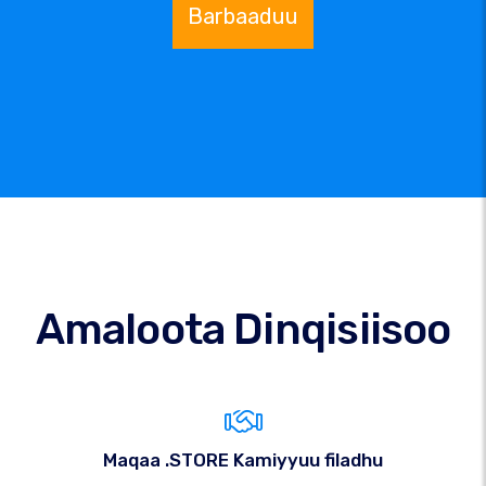
Barbaaduu
Amaloota Dinqisiisoo
Maqaa .STORE Kamiyyuu filadhu