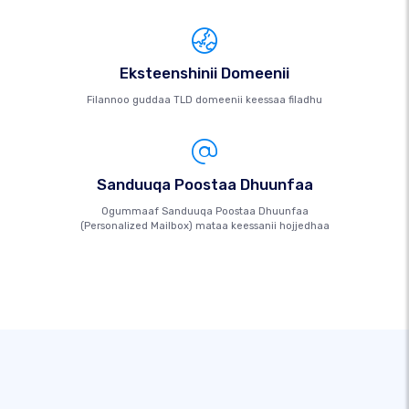
Eksteenshinii Domeenii
Filannoo guddaa TLD domeenii keessaa filadhu
Sanduuqa Poostaa Dhuunfaa
Ogummaaf Sanduuqa Poostaa Dhuunfaa
(Personalized Mailbox) mataa keessanii hojjedhaa