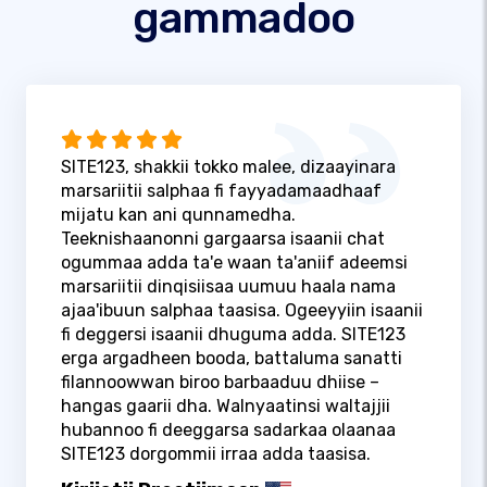
gammadoo
SITE123, shakkii tokko malee, dizaayinara
marsariitii salphaa fi fayyadamaadhaaf
mijatu kan ani qunnamedha.
Teeknishaanonni gargaarsa isaanii chat
ogummaa adda ta'e waan ta'aniif adeemsi
marsariitii dinqisiisaa uumuu haala nama
ajaa'ibuun salphaa taasisa. Ogeeyyiin isaanii
fi deggersi isaanii dhuguma adda. SITE123
erga argadheen booda, battaluma sanatti
filannoowwan biroo barbaaduu dhiise –
hangas gaarii dha. Walnyaatinsi waltajjii
hubannoo fi deeggarsa sadarkaa olaanaa
SITE123 dorgommii irraa adda taasisa.