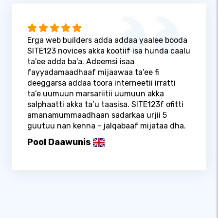
Erga web builders adda addaa yaalee booda
SITE123 novices akka kootiif isa hunda caalu
ta'ee adda ba'a. Adeemsi isaa
fayyadamaadhaaf mijaawaa ta’ee fi
deeggarsa addaa toora interneetii irratti
ta’e uumuun marsariitii uumuun akka
salphaatti akka ta’u taasisa. SITE123f ofitti
amanamummaadhaan sadarkaa urjii 5
guutuu nan kenna - jalqabaaf mijataa dha.
Pool Daawunis