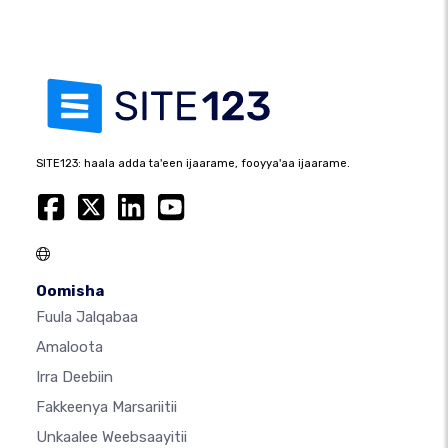
SITE123: haala adda ta'een ijaarame, fooyya'aa ijaarame.
Oomisha
Fuula Jalqabaa
Amaloota
Irra Deebiin
Fakkeenya Marsariitii
Unkaalee Weebsaayitii