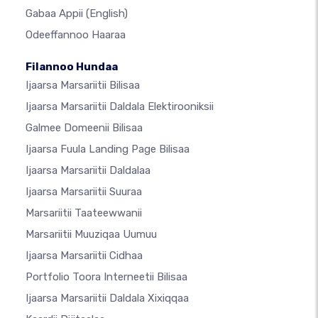
Gabaa Appii
(English)
Odeeffannoo Haaraa
Filannoo Hundaa
Ijaarsa Marsariitii Bilisaa
Ijaarsa Marsariitii Daldala Elektirooniksii
Galmee Domeenii Bilisaa
Ijaarsa Fuula Landing Page Bilisaa
Ijaarsa Marsariitii Daldalaa
Ijaarsa Marsariitii Suuraa
Marsariitii Taateewwanii
Marsariitii Muuziqaa Uumuu
Ijaarsa Marsariitii Cidhaa
Portfolio Toora Interneetii Bilisaa
Ijaarsa Marsariitii Daldala Xixiqqaa