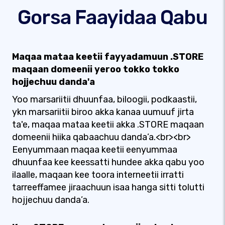
Gorsa Faayidaa Qabu
Maqaa mataa keetii fayyadamuun .STORE
maqaan domeenii yeroo tokko tokko
hojjechuu danda'a
Yoo marsariitii dhuunfaa, biloogii, podkaastii,
ykn marsariitii biroo akka kanaa uumuuf jirta
ta'e, maqaa mataa keetii akka .STORE maqaan
domeenii hiika qabaachuu danda’a.<br><br>
Eenyummaan maqaa keetii eenyummaa
dhuunfaa kee keessatti hundee akka qabu yoo
ilaalle, maqaan kee toora interneetii irratti
tarreeffamee jiraachuun isaa hanga sitti tolutti
hojjechuu danda’a.