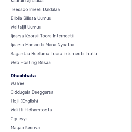
Kaardii Dijitaalaa
Teessoo Imeelii Daldalaa
Bilbila Bilisaa Uumuu
Waltajjii Uumuu
Ijaarsa Koorsii Toora Interneetii
Ijaarsa Marsariitii Mana Nyaataa
Sagantaa Beellama Toora Interneetii Irratti
Web Hosting Bilisaa
Dhaabbata
Waa'ee
Giddugala Deeggarsa
Hojii
(English)
Walitti Hidhamtoota
Ogeeyyii
Maqaa Keenya