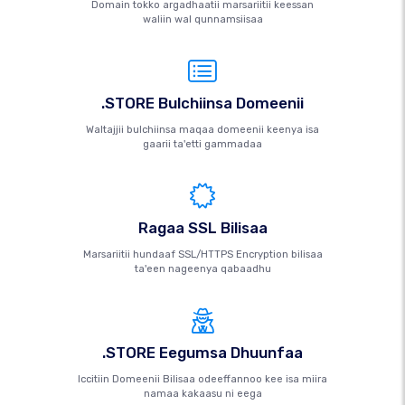
Domain tokko argadhaatii marsariitii keessan
waliin wal qunnamsiisaa
.STORE Bulchiinsa Domeenii
Waltajjii bulchiinsa maqaa domeenii keenya isa
gaarii ta'etti gammadaa
Ragaa SSL Bilisaa
Marsariitii hundaaf SSL/HTTPS Encryption bilisaa
ta'een nageenya qabaadhu
.STORE Eegumsa Dhuunfaa
Iccitiin Domeenii Bilisaa odeeffannoo kee isa miira
namaa kakaasu ni eega