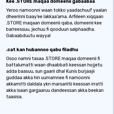
Kee .STORE maqaa domeenii gabaabaa
Yeroo namoonni waan tokko yaadachuuf yaalan
dheerinni baay'ee lakkaa'ama. Arfiileen xiqqaan
.STORE maqaan domeenii qaba, domeenii kee
barreessuu, jechuu fi qooduun salphaadha.
Gabaabduutu wayya!
.cat kan hubannoo qabu filadhu
Osoo namni tasaa .STORE maqaa domeenii fi
battalumatti waan dhaabbati keessan hojjetu
adda baasuu, sun gaarii dha! Kunis burjaajii
guddaa akka hin uumamnee fi namoonni
akkamitti daldala ykn marsariitii keessan irratti
akka isaan gargaaruu dandeessan akka beekan
taasisa.