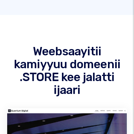
Weebsaayitii
kamiyyuu domeenii
.STORE kee jalatti
ijaari