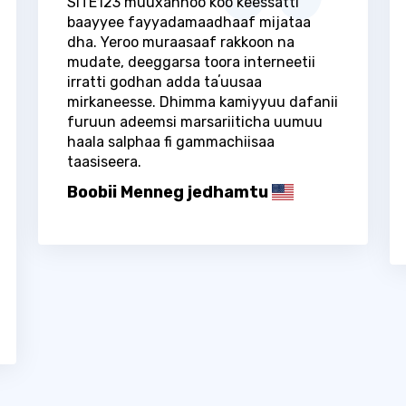
SITE123 muuxannoo koo keessatti
baayyee fayyadamaadhaaf mijataa
dha. Yeroo muraasaaf rakkoon na
mudate, deeggarsa toora interneetii
irratti godhan adda taʼuusaa
mirkaneesse. Dhimma kamiyyuu dafanii
furuun adeemsi marsariiticha uumuu
haala salphaa fi gammachiisaa
taasiseera.
Boobii Menneg jedhamtu