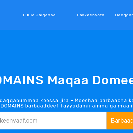
Fuula Jalqabaa
Fakkeenyota
Deegga
OMAINS Maqaa Domee
 qaqqabummaa keessa jira - Meeshaa barbaacha k
.DOMAINS barbaaddeef fayyadamii amma galmaa'i
Barbaa