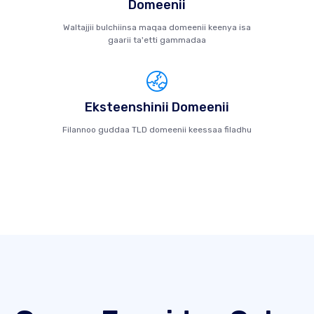
Domeenii
Waltajjii bulchiinsa maqaa domeenii keenya isa
gaarii ta'etti gammadaa
Eksteenshinii Domeenii
Filannoo guddaa TLD domeenii keessaa filadhu