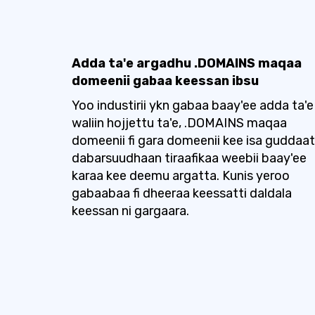
Adda ta'e argadhu .DOMAINS maqaa
domeenii gabaa keessan ibsu
Yoo industirii ykn gabaa baay'ee adda ta'e
waliin hojjettu ta'e, .DOMAINS maqaa
domeenii fi gara domeenii kee isa guddaat
dabarsuudhaan tiraafikaa weebii baay'ee
karaa kee deemu argatta. Kunis yeroo
gabaabaa fi dheeraa keessatti daldala
keessan ni gargaara.