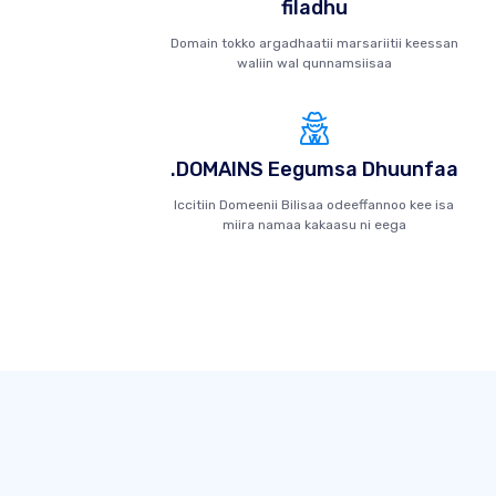
filadhu
Domain tokko argadhaatii marsariitii keessan
waliin wal qunnamsiisaa
.DOMAINS Eegumsa Dhuunfaa
Iccitiin Domeenii Bilisaa odeeffannoo kee isa
miira namaa kakaasu ni eega