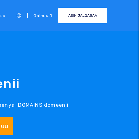
|
rsa
Galmaa'i
ASIN JALQABAA
nii
eenya .DOMAINS domeenii
.
duu