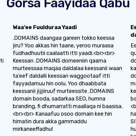
Gorsa Faayidaa Qabu
Waa'ee Fuulduraa Yaadi
E
d
.DOMAINS daangaa gareen tokko keessa
jiru? Yoo akkas hin taane, yeroo muraasa
E
fudhadhuutii caalaatti itti yaadi.<br><br>
q
ti
Keessan .DOMAINS domeeniin qaama
do
murteessaa maqaa daldalaa keessanii waan
ka
ta’eef daldalli keessan waggootaaf itti
d
fayyadamuu hin oolu. Yoo dhaabbata
ma
keessanii jijjiiruuf murteessite .DOMAINS
ke
domain booda, sadarkaa SEO, humna
ba
branding, fi dhumarratti maallaqa ni baasisa.
<b
<br><br> Kanaafuu osoo domain kee hin
ha
himatin dura akka gammaddu
SI
mirkaneeffadhu!
hu