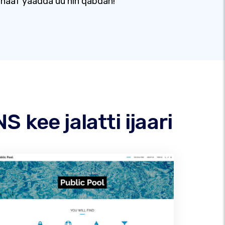
naaf yaadda'uu hin qabdan!
kee jalatti ijaari