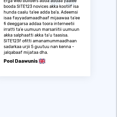
Erga web builders adda addaa yaalee
booda SITE123 novices akka kootiif isa
hunda caalu ta'ee adda ba'a. Adeemsi
isaa fayyadamaadhaaf mijaawaa ta’ee
fi deeggarsa addaa toora interneetii
irratti ta’e uumuun marsariitii uumuun
akka salphaatti akka ta’u taasisa.
SITE123f ofitti amanamummaadhaan
sadarkaa urjii 5 guutuu nan kenna -
jalqabaaf mijataa dha.
Pool Daawunis