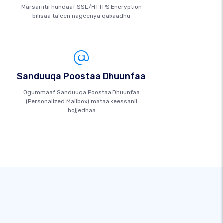
Marsariitii hundaaf SSL/HTTPS Encryption
bilisaa ta'een nageenya qabaadhu
Sanduuqa Poostaa Dhuunfaa
Ogummaaf Sanduuqa Poostaa Dhuunfaa
(Personalized Mailbox) mataa keessanii
hojjedhaa