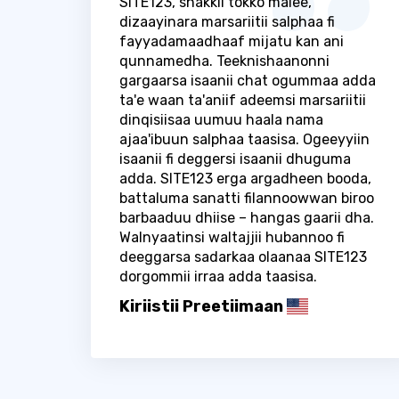
SITE123, shakkii tokko malee,
dizaayinara marsariitii salphaa fi
fayyadamaadhaaf mijatu kan ani
qunnamedha. Teeknishaanonni
gargaarsa isaanii chat ogummaa adda
ta'e waan ta'aniif adeemsi marsariitii
dinqisiisaa uumuu haala nama
ajaa'ibuun salphaa taasisa. Ogeeyyiin
isaanii fi deggersi isaanii dhuguma
adda. SITE123 erga argadheen booda,
battaluma sanatti filannoowwan biroo
barbaaduu dhiise – hangas gaarii dha.
Walnyaatinsi waltajjii hubannoo fi
deeggarsa sadarkaa olaanaa SITE123
dorgommii irraa adda taasisa.
Kiriistii Preetiimaan