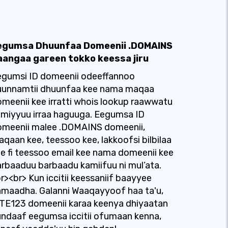
egumsa Dhuunfaa Domeenii .DOMAINS
aangaa gareen tokko keessa jiru
egumsi ID domeenii odeeffannoo
uunnamtii dhuunfaa kee nama maqaa
meenii kee irratti whois lookup raawwatu
miyyuu irraa haguuga. Eegumsa ID
omeenii malee .DOMAINS domeenii,
qaan kee, teessoo kee, lakkoofsi bilbilaa
e fi teessoo email kee nama domeenii kee
rbaaduu barbaadu kamiifuu ni mul’ata.
r><br> Kun iccitii keessaniif baayyee
maadha. Galanni Waaqayyoof haa ta'u,
TE123 domeenii karaa keenya dhiyaatan
ndaaf eegumsa iccitii ofumaan kenna,