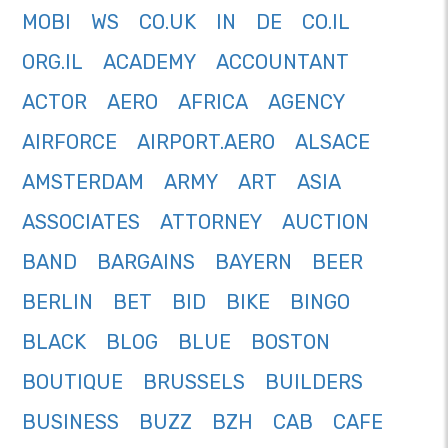
MOBI
WS
CO.UK
IN
DE
CO.IL
ORG.IL
ACADEMY
ACCOUNTANT
ACTOR
AERO
AFRICA
AGENCY
AIRFORCE
AIRPORT.AERO
ALSACE
AMSTERDAM
ARMY
ART
ASIA
ASSOCIATES
ATTORNEY
AUCTION
BAND
BARGAINS
BAYERN
BEER
BERLIN
BET
BID
BIKE
BINGO
BLACK
BLOG
BLUE
BOSTON
BOUTIQUE
BRUSSELS
BUILDERS
BUSINESS
BUZZ
BZH
CAB
CAFE