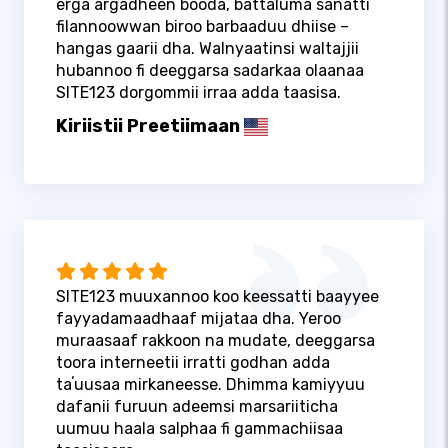
erga argadheen booda, battaluma sanatti
filannoowwan biroo barbaaduu dhiise –
hangas gaarii dha. Walnyaatinsi waltajjii
hubannoo fi deeggarsa sadarkaa olaanaa
SITE123 dorgommii irraa adda taasisa.
Kiriistii Preetiimaan
SITE123 muuxannoo koo keessatti baayyee
fayyadamaadhaaf mijataa dha. Yeroo
muraasaaf rakkoon na mudate, deeggarsa
toora interneetii irratti godhan adda
taʼuusaa mirkaneesse. Dhimma kamiyyuu
dafanii furuun adeemsi marsariiticha
uumuu haala salphaa fi gammachiisaa