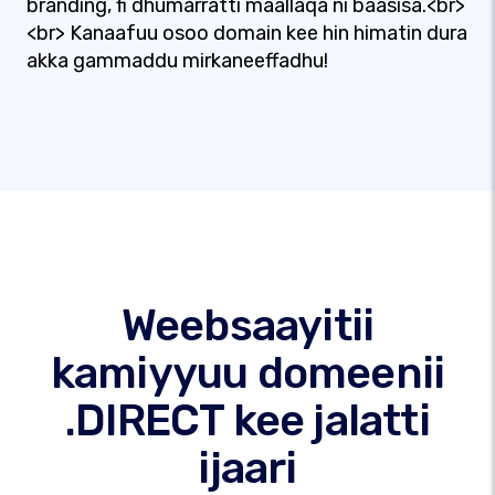
branding, fi dhumarratti maallaqa ni baasisa.<br>
<br> Kanaafuu osoo domain kee hin himatin dura
akka gammaddu mirkaneeffadhu!
Weebsaayitii
kamiyyuu domeenii
.DIRECT kee jalatti
ijaari