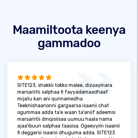
Maamiltoota keenya
gammadoo
SITE123, shakkii tokko malee, dizaayinara
marsariitii salphaa fi fayyadamaadhaaf
mijatu kan ani qunnamedha.
Teeknishaanonni gargaarsa isaanii chat
ogummaa adda ta'e waan ta'aniif adeemsi
marsariitii dinqisiisaa uumuu haala nama
ajaa'ibuun salphaa taasisa. Ogeeyyiin isaanii
fi deggersi isaanii dhuguma adda. SITE123