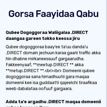
Gorsa Faayidaa Qabu
Qubee Dogoggoraa Waliigalaa .DIRECT
daangaa gareen tokko keessa jiru
Qubee dogoggoraa baay'ee ta'uu danda'u
.DIRECT domain jechuun karaa gaarii traffic akka
hin dhabne mirkaneessuuf gargaarudha.
Fakkeenyaaf, **meetup.DIRECT ** akka
**metup.DIRECT **.<br><br> Domeenii qubee
dogoggoraa sana himadhuutii gara maqaa
domeenii kee isa guddaatti qajeelchi tiraafikaa
weeb dabalataa oofuuf gargaara.
Adda ta'e argadhu .DIRECT maqaa domeenii