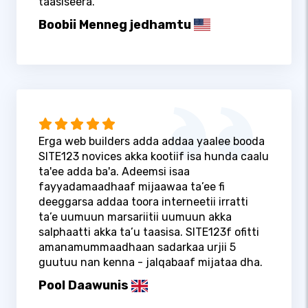
taasiseera.
Boobii Menneg jedhamtu
Erga web builders adda addaa yaalee booda
SITE123 novices akka kootiif isa hunda caalu
ta'ee adda ba'a. Adeemsi isaa
fayyadamaadhaaf mijaawaa ta’ee fi
deeggarsa addaa toora interneetii irratti
ta’e uumuun marsariitii uumuun akka
salphaatti akka ta’u taasisa. SITE123f ofitti
amanamummaadhaan sadarkaa urjii 5
guutuu nan kenna - jalqabaaf mijataa dha.
Pool Daawunis