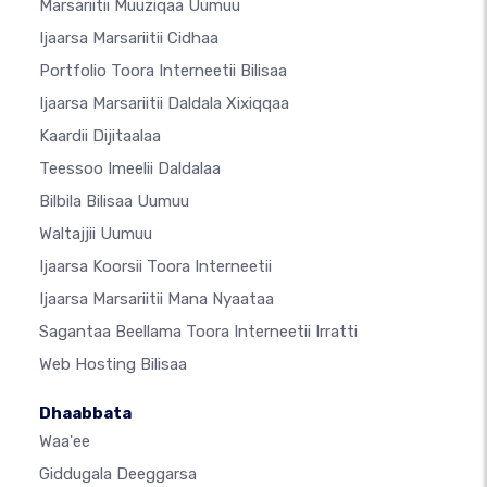
Marsariitii Muuziqaa Uumuu
Ijaarsa Marsariitii Cidhaa
Portfolio Toora Interneetii Bilisaa
Ijaarsa Marsariitii Daldala Xixiqqaa
Kaardii Dijitaalaa
Teessoo Imeelii Daldalaa
Bilbila Bilisaa Uumuu
Waltajjii Uumuu
Ijaarsa Koorsii Toora Interneetii
Ijaarsa Marsariitii Mana Nyaataa
Sagantaa Beellama Toora Interneetii Irratti
Web Hosting Bilisaa
Dhaabbata
Waa'ee
Giddugala Deeggarsa