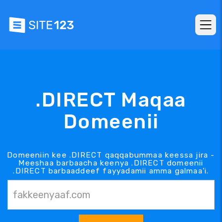
.DIRECT Maqaa
Domeenii
Domeeniin kee .DIRECT qaqqabummaa keessa jira -
Meeshaa barbaacha keenya .DIRECT domeenii
.DIRECT barbaaddeef fayyadamii amma galmaa'i.