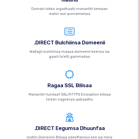
Domain tokko argadhaatii marsariitii keessan
waliin wal qunnamsiisaa
.DIRECT Bulchiinsa Domeenii
Waltajjii bulchiinsa maqaa domeenii keenya isa
gaarii ta'etti gammadaa
Ragaa SSL Bilisaa
Marsariitii hundaaf SSL/HTTPS Encryption bilisaa
ta'een nageenya qabaadhu
.DIRECT Eegumsa Dhuunfaa
Iccitiin Domeenii Bilisaa odeeffannoo kee isa miira