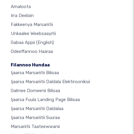
Amaloota
Irra Deebiin
Fakkeenya Marsariitii
Unkaalee Weebsaayitii
Gabaa Appii
(English)
Odeeffannoo Haaraa
Filannoo Hundaa
Ijaarsa Marsariitii Bilisaa
Ijaarsa Marsariitii Daldala Elektirooniksii
Galmee Domeenii Bilisaa
Ijaarsa Fuula Landing Page Bilisaa
Ijaarsa Marsariitii Daldalaa
Ijaarsa Marsariitii Suuraa
Marsariitii Taateewwanii