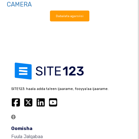
CAMERA
Dabalata agarsiisi
SITE123: haala adda ta'een ijaarame, fooyya'aa ijaarame.
Oomisha
Fuula Jalqabaa