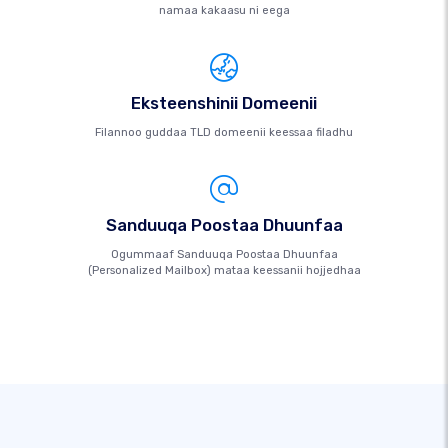
namaa kakaasu ni eega
Eksteenshinii Domeenii
Filannoo guddaa TLD domeenii keessaa filadhu
Sanduuqa Poostaa Dhuunfaa
Ogummaaf Sanduuqa Poostaa Dhuunfaa
(Personalized Mailbox) mataa keessanii hojjedhaa