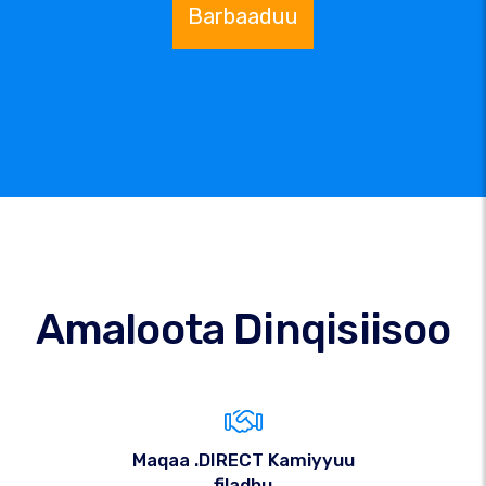
Barbaaduu
Amaloota Dinqisiisoo
Maqaa .DIRECT Kamiyyuu
filadhu