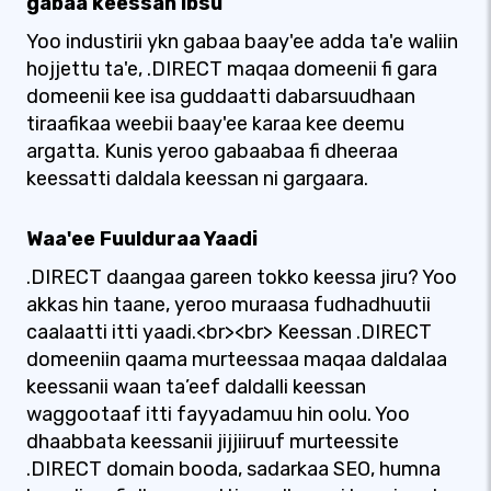
gabaa keessan ibsu
Yoo industirii ykn gabaa baay'ee adda ta'e waliin
hojjettu ta'e, .DIRECT maqaa domeenii fi gara
domeenii kee isa guddaatti dabarsuudhaan
tiraafikaa weebii baay'ee karaa kee deemu
argatta. Kunis yeroo gabaabaa fi dheeraa
keessatti daldala keessan ni gargaara.
Waa'ee Fuulduraa Yaadi
.DIRECT daangaa gareen tokko keessa jiru? Yoo
akkas hin taane, yeroo muraasa fudhadhuutii
caalaatti itti yaadi.<br><br> Keessan .DIRECT
domeeniin qaama murteessaa maqaa daldalaa
keessanii waan ta’eef daldalli keessan
waggootaaf itti fayyadamuu hin oolu. Yoo
dhaabbata keessanii jijjiiruuf murteessite
.DIRECT domain booda, sadarkaa SEO, humna