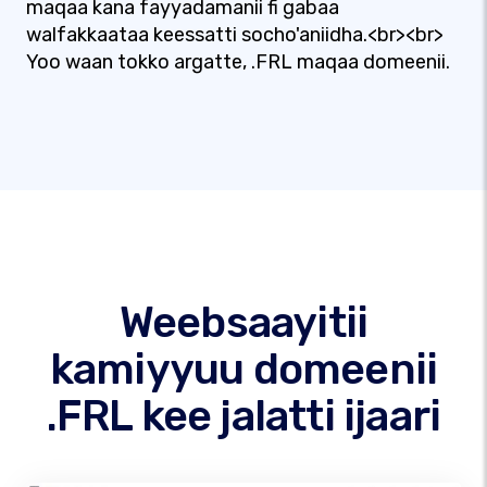
maqaa kana fayyadamanii fi gabaa
walfakkaataa keessatti socho'aniidha.<br><br>
Yoo waan tokko argatte, .FRL maqaa domeenii.
Weebsaayitii
kamiyyuu domeenii
.FRL kee jalatti ijaari