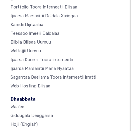
Portfolio Toora Interneetii Bilisaa
Ijaarsa Marsariitii Daldala Xixiqqaa
Kaardii Dijitaalaa
Teessoo Imeelii Daldalaa
Bilbila Bilisaa Uumuu
Waltajjii Uumuu
Ijaarsa Koorsii Toora Interneetii
Ijaarsa Marsariitii Mana Nyaataa
Sagantaa Beellama Toora Interneetii Irratti
Web Hosting Bilisaa
Dhaabbata
Waa'ee
Giddugala Deeggarsa
Hojii
(English)