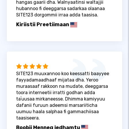
hangas gaarii dha. Walnyaatinsi waltajjii
hubannoo fi deeggarsa sadarkaa olaanaa
SITE123 dorgommii irraa adda taasisa.
Kiriistii Preetiimaan
SITE123 muuxannoo koo keessatti baayyee
fayyadamaadhaaf mijataa dha. Yeroo
muraasaaf rakkoon na mudate, deeggarsa
toora interneetii irratti godhan adda
taʼuusaa mirkaneesse. Dhimma kamiyyuu
dafanii furuun adeemsi marsariiticha
uumuu haala salphaa fi gammachiisaa
taasiseera.
Boobii Menneg jedhamtu