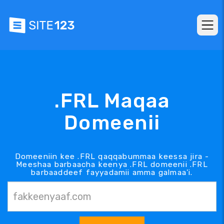
.FRL Maqaa
Domeenii
Domeeniin kee .FRL qaqqabummaa keessa jira -
Meeshaa barbaacha keenya .FRL domeenii .FRL
barbaaddeef fayyadamii amma galmaa'i.