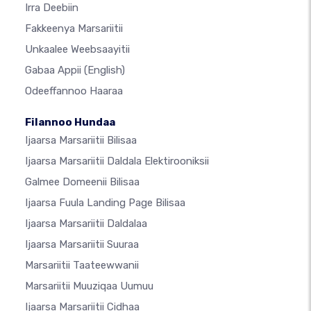
Irra Deebiin
Fakkeenya Marsariitii
Unkaalee Weebsaayitii
Gabaa Appii
(English)
Odeeffannoo Haaraa
Filannoo Hundaa
Ijaarsa Marsariitii Bilisaa
Ijaarsa Marsariitii Daldala Elektirooniksii
Galmee Domeenii Bilisaa
Ijaarsa Fuula Landing Page Bilisaa
Ijaarsa Marsariitii Daldalaa
Ijaarsa Marsariitii Suuraa
Marsariitii Taateewwanii
Marsariitii Muuziqaa Uumuu
Ijaarsa Marsariitii Cidhaa