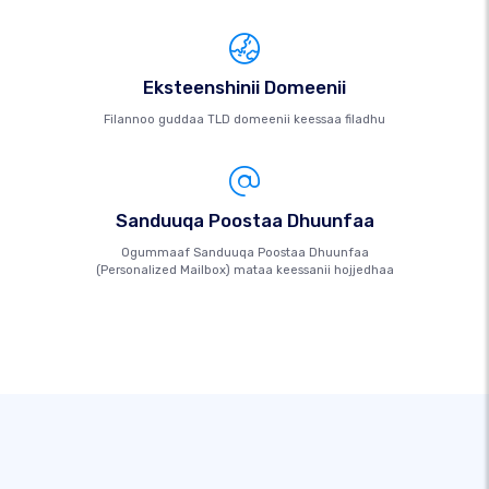
Eksteenshinii Domeenii
Filannoo guddaa TLD domeenii keessaa filadhu
Sanduuqa Poostaa Dhuunfaa
Ogummaaf Sanduuqa Poostaa Dhuunfaa
(Personalized Mailbox) mataa keessanii hojjedhaa