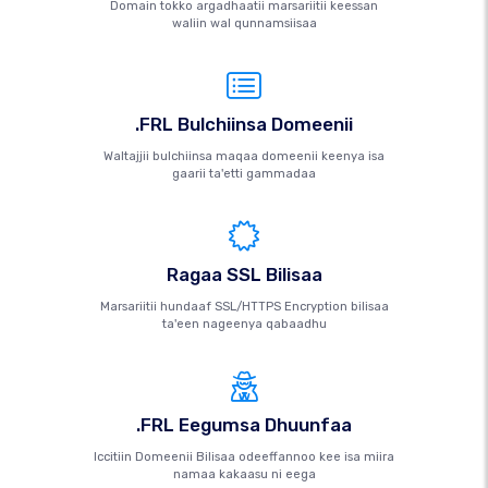
Domain tokko argadhaatii marsariitii keessan
waliin wal qunnamsiisaa
.FRL Bulchiinsa Domeenii
Waltajjii bulchiinsa maqaa domeenii keenya isa
gaarii ta'etti gammadaa
Ragaa SSL Bilisaa
Marsariitii hundaaf SSL/HTTPS Encryption bilisaa
ta'een nageenya qabaadhu
.FRL Eegumsa Dhuunfaa
Iccitiin Domeenii Bilisaa odeeffannoo kee isa miira
namaa kakaasu ni eega