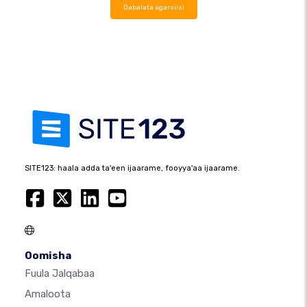
Dabalata agarsiisi
SITE123: haala adda ta'een ijaarame, fooyya'aa ijaarame.
Oomisha
Fuula Jalqabaa
Amaloota