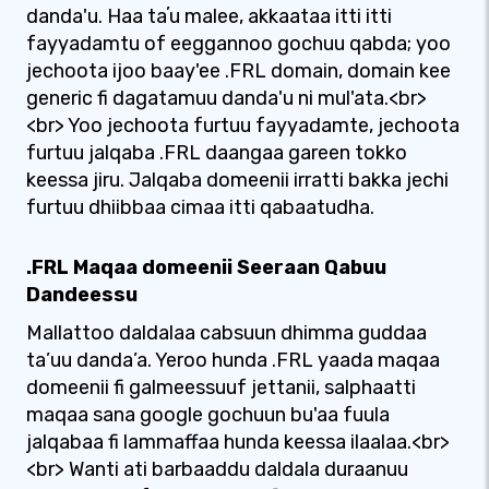
danda'u. Haa taʼu malee, akkaataa itti itti
fayyadamtu of eeggannoo gochuu qabda; yoo
jechoota ijoo baay'ee .FRL domain, domain kee
generic fi dagatamuu danda'u ni mul'ata.<br>
<br> Yoo jechoota furtuu fayyadamte, jechoota
furtuu jalqaba .FRL daangaa gareen tokko
keessa jiru. Jalqaba domeenii irratti bakka jechi
furtuu dhiibbaa cimaa itti qabaatudha.
.FRL Maqaa domeenii Seeraan Qabuu
Dandeessu
Mallattoo daldalaa cabsuun dhimma guddaa
ta’uu danda’a. Yeroo hunda .FRL yaada maqaa
domeenii fi galmeessuuf jettanii, salphaatti
maqaa sana google gochuun bu'aa fuula
jalqabaa fi lammaffaa hunda keessa ilaalaa.<br>
<br> Wanti ati barbaaddu daldala duraanuu