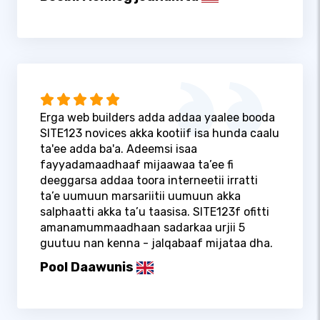
Erga web builders adda addaa yaalee booda
SITE123 novices akka kootiif isa hunda caalu
ta'ee adda ba'a. Adeemsi isaa
fayyadamaadhaaf mijaawaa ta’ee fi
deeggarsa addaa toora interneetii irratti
ta’e uumuun marsariitii uumuun akka
salphaatti akka ta’u taasisa. SITE123f ofitti
amanamummaadhaan sadarkaa urjii 5
guutuu nan kenna - jalqabaaf mijataa dha.
Pool Daawunis