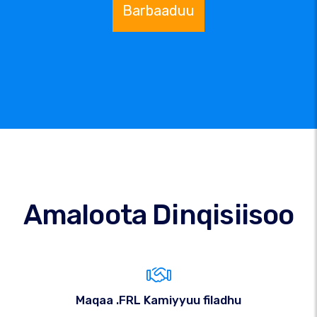
Barbaaduu
Amaloota Dinqisiisoo
Maqaa .FRL Kamiyyuu filadhu