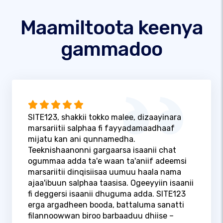
Maamiltoota keenya
gammadoo
SITE123, shakkii tokko malee, dizaayinara
marsariitii salphaa fi fayyadamaadhaaf
mijatu kan ani qunnamedha.
Teeknishaanonni gargaarsa isaanii chat
ogummaa adda ta'e waan ta'aniif adeemsi
marsariitii dinqisiisaa uumuu haala nama
ajaa'ibuun salphaa taasisa. Ogeeyyiin isaanii
fi deggersi isaanii dhuguma adda. SITE123
erga argadheen booda, battaluma sanatti
filannoowwan biroo barbaaduu dhiise –