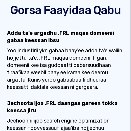
Gorsa Faayidaa Qabu
Adda ta'e argadhu .FRL maqaa domeenii
gabaa keessan ibsu
Yoo industirii ykn gabaa baay'ee adda ta'e waliin
hojjettu ta'e, .FRL maqaa domeenii fi gara
domeenii kee isa guddaatti dabarsuudhaan
tiraafikaa weebii baay'ee karaa kee deemu
argatta. Kunis yeroo gabaabaa fi dheeraa
keessatti daldala keessan ni gargaara.
Jechoota Ijoo .FRL daangaa gareen tokko
keessa jiru
Jechoonni ijoo search engine optimization
keessan fooyyessuuf ajaa'iba hojjechuu