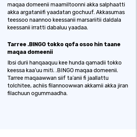
maqaa domeenii maamiltoonni akka salphaatti
akka argataniifi yaadatan gochuuf. Akkasumas
teessoo naannoo keessanii marsariitii daldala
keessanii irratti dabaluu yaadaa.
Tarree .BINGO tokko qofa osoo hin taane
maqaa domeenii
Ibsi durii hanqaaquu kee hunda qamadii tokko
keessa kaa'uu miti. .BINGO maqaa domeenii.
Tarree maqaawwan siif ta’anii fi jaallattu
tolchitee, achiis filannoowwan akkamii akka jiran
filachuun ogummaadha.