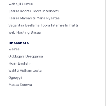
Waltajjii Uumuu
Ijaarsa Koorsii Toora Interneetii
Ijaarsa Marsariitii Mana Nyaataa
Sagantaa Beellama Toora Interneetii Irratti
Web Hosting Bilisaa
Dhaabbata
Waa'ee
Giddugala Deeggarsa
Hojii
(English)
Walitti Hidhamtoota
Ogeeyyii
Maqaa Keenya