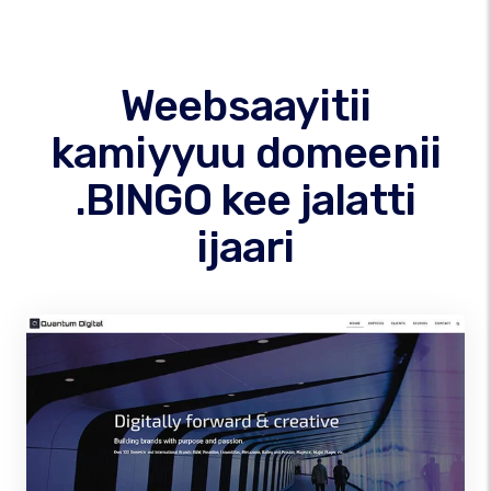
Weebsaayitii
kamiyyuu domeenii
.BINGO kee jalatti
ijaari