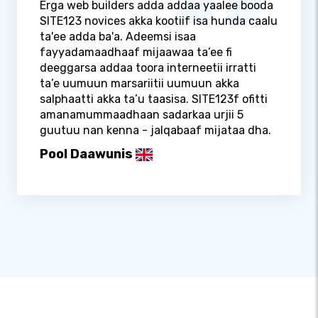
Erga web builders adda addaa yaalee booda
SITE123 novices akka kootiif isa hunda caalu
ta'ee adda ba'a. Adeemsi isaa
fayyadamaadhaaf mijaawaa ta’ee fi
deeggarsa addaa toora interneetii irratti
ta’e uumuun marsariitii uumuun akka
salphaatti akka ta’u taasisa. SITE123f ofitti
amanamummaadhaan sadarkaa urjii 5
guutuu nan kenna - jalqabaaf mijataa dha.
Pool Daawunis