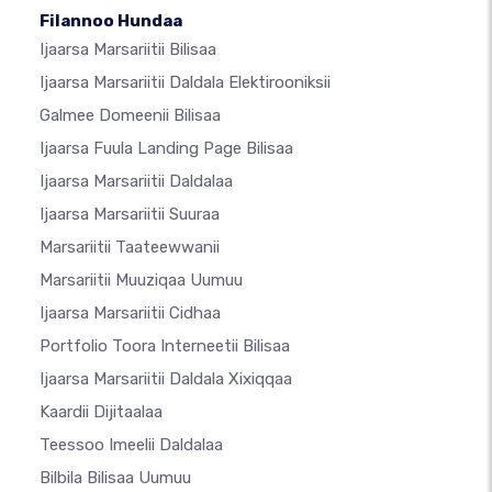
Filannoo Hundaa
Ijaarsa Marsariitii Bilisaa
Ijaarsa Marsariitii Daldala Elektirooniksii
Galmee Domeenii Bilisaa
Ijaarsa Fuula Landing Page Bilisaa
Ijaarsa Marsariitii Daldalaa
Ijaarsa Marsariitii Suuraa
Marsariitii Taateewwanii
Marsariitii Muuziqaa Uumuu
Ijaarsa Marsariitii Cidhaa
Portfolio Toora Interneetii Bilisaa
Ijaarsa Marsariitii Daldala Xixiqqaa
Kaardii Dijitaalaa
Teessoo Imeelii Daldalaa
Bilbila Bilisaa Uumuu