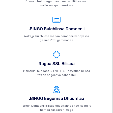
Domain tokko argadhaatii marsariitii keessan
waliin wal qunnamsiisaa
.BINGO Bulchiinsa Domeenii
Waltajjii bulchiinsa maqaa domeenii keenya isa
gaarii ta'etti gammadaa
Ragaa SSL Bilisaa
Marsariitii hundaaf SSL/HTTPS Encryption bilisaa
ta'een nageenya qabaadhu
.BINGO Eegumsa Dhuunfaa
Iccitiin Domeenii Bilisaa odeeffannoo kee isa miira
namaa kakaasu ni eega