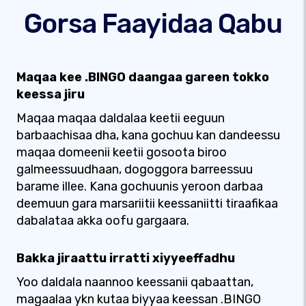
Gorsa Faayidaa Qabu
Maqaa kee .BINGO daangaa gareen tokko
keessa jiru
Maqaa maqaa daldalaa keetii eeguun
barbaachisaa dha, kana gochuu kan dandeessu
maqaa domeenii keetii gosoota biroo
galmeessuudhaan, dogoggora barreessuu
barame illee. Kana gochuunis yeroon darbaa
deemuun gara marsariitii keessaniitti tiraafikaa
dabalataa akka oofu gargaara.
Bakka jiraattu irratti xiyyeeffadhu
Yoo daldala naannoo keessanii qabaattan,
magaalaa ykn kutaa biyyaa keessan .BINGO