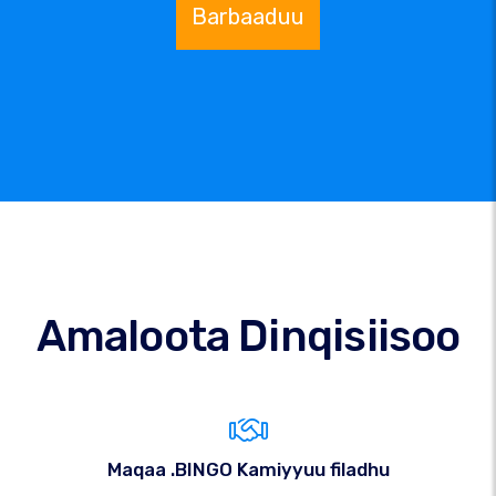
Barbaaduu
Amaloota Dinqisiisoo
Maqaa .BINGO Kamiyyuu filadhu