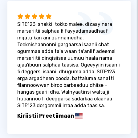
SITE123, shakkii tokko malee, dizaayinara
marsariitii salphaa fi fayyadamaadhaaf
mijatu kan ani qunnamedha.
Teeknishaanonni gargaarsa isaanii chat
ogummaa adda ta'e waan ta'aniif adeemsi
marsariitii dinqisiisaa uumuu haala nama
ajaa'ibuun salphaa taasisa. Ogeeyyiin isaanii
fi deggersi isaanii dhuguma adda. SITE123
erga argadheen booda, battaluma sanatti
filannoowwan biroo barbaaduu dhiise –
hangas gaarii dha. Walnyaatinsi waltajjii
hubannoo fi deeggarsa sadarkaa olaanaa
SITE123 dorgommii irraa adda taasisa.
Kiriistii Preetiimaan