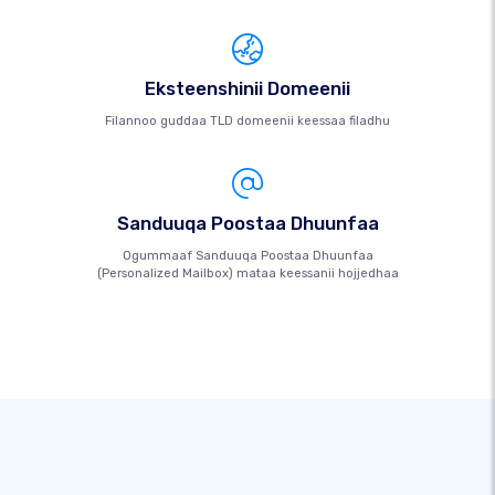
Eksteenshinii Domeenii
Filannoo guddaa TLD domeenii keessaa filadhu
Sanduuqa Poostaa Dhuunfaa
Ogummaaf Sanduuqa Poostaa Dhuunfaa
(Personalized Mailbox) mataa keessanii hojjedhaa