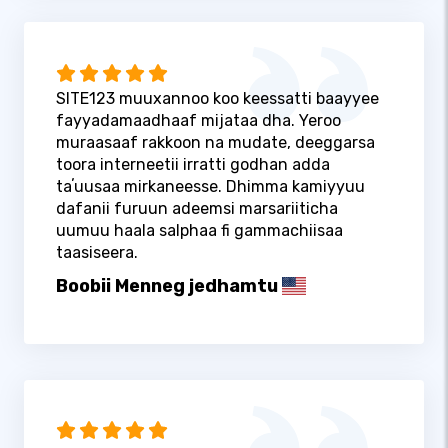
SITE123 muuxannoo koo keessatti baayyee
fayyadamaadhaaf mijataa dha. Yeroo
muraasaaf rakkoon na mudate, deeggarsa
toora interneetii irratti godhan adda
taʼuusaa mirkaneesse. Dhimma kamiyyuu
dafanii furuun adeemsi marsariiticha
uumuu haala salphaa fi gammachiisaa
taasiseera.
Boobii Menneg jedhamtu