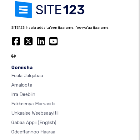
SITE123: haala adda ta'een ijaarame, fooyya'aa ijaarame.
Oomisha
Fuula Jalqabaa
Amaloota
Irra Deebiin
Fakkeenya Marsariitii
Unkaalee Weebsaayitii
Gabaa Appii
(English)
Odeeffannoo Haaraa