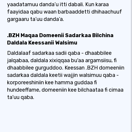
yaadatamuu danda’u itti dabali. Kun karaa
faayidaa qabu waan barbaaddetti dhihaachuuf
gargaaru ta’uu danda’a.
.BZH Maqaa Domeenii Sadarkaa Bilchina
Daldala Keessanii Walsimu
Daldalaaf sadarkaa sadii qaba - dhaabbilee
jalqabaa, daldala xixiqqaa bu'aa argamsiisu, fi
dhaabbilee gurguddoo. Keessan .BZH domeeniin
sadarkaa daldala keetii wajjin walsimuu qaba -
korporeeshiniin kee hamma guddaa fi
hundeeffame, domeeniin kee bilchaataa fi cimaa
ta'uu qaba.