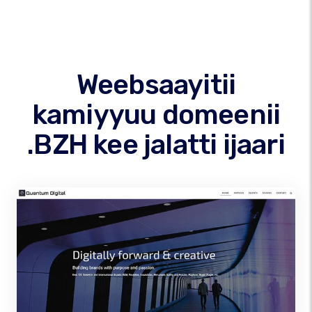
Weebsaayitii
kamiyyuu domeenii
.BZH kee jalatti ijaari