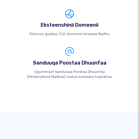
Eksteenshinii Domeenii
Filannoo guddaa TLD domeenii keessaa filadhu
Sanduuqa Poostaa Dhuunfaa
Ogummaaf Sanduuqa Poostaa Dhuunfaa
(Personalized Mailbox) mataa keessanii hojjedhaa