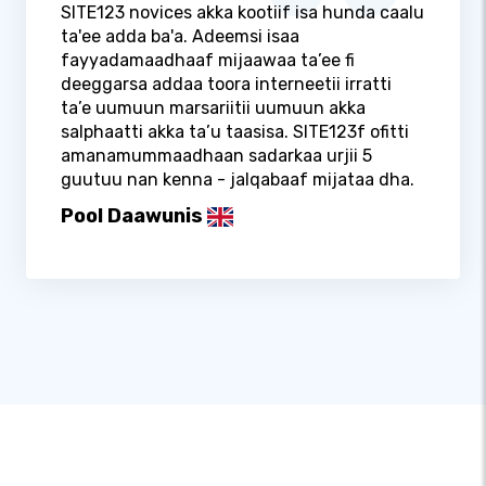
SITE123 novices akka kootiif isa hunda caalu
ta'ee adda ba'a. Adeemsi isaa
fayyadamaadhaaf mijaawaa ta’ee fi
deeggarsa addaa toora interneetii irratti
ta’e uumuun marsariitii uumuun akka
salphaatti akka ta’u taasisa. SITE123f ofitti
amanamummaadhaan sadarkaa urjii 5
guutuu nan kenna - jalqabaaf mijataa dha.
Pool Daawunis