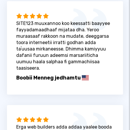
SITE123 muuxannoo koo keessatti baayyee
fayyadamaadhaaf mijataa dha. Yeroo
muraasaaf rakkoon na mudate, deeggarsa
toora interneetii irratti godhan adda
taʼuusaa mirkaneesse. Dhimma kamiyyuu
dafanii furuun adeemsi marsariiticha
uumuu haala salphaa fi gammachiisaa
taasiseera.
Boobii Menneg jedhamtu
Erga web builders adda addaa yaalee booda