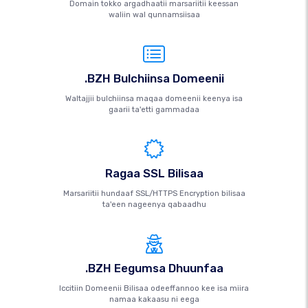
Domain tokko argadhaatii marsariitii keessan
waliin wal qunnamsiisaa
.BZH Bulchiinsa Domeenii
Waltajjii bulchiinsa maqaa domeenii keenya isa
gaarii ta'etti gammadaa
Ragaa SSL Bilisaa
Marsariitii hundaaf SSL/HTTPS Encryption bilisaa
ta'een nageenya qabaadhu
.BZH Eegumsa Dhuunfaa
Iccitiin Domeenii Bilisaa odeeffannoo kee isa miira
namaa kakaasu ni eega