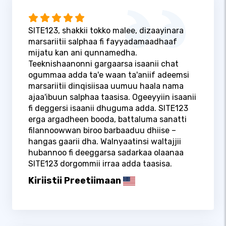
SITE123, shakkii tokko malee, dizaayinara
marsariitii salphaa fi fayyadamaadhaaf
mijatu kan ani qunnamedha.
Teeknishaanonni gargaarsa isaanii chat
ogummaa adda ta'e waan ta'aniif adeemsi
marsariitii dinqisiisaa uumuu haala nama
ajaa'ibuun salphaa taasisa. Ogeeyyiin isaanii
fi deggersi isaanii dhuguma adda. SITE123
erga argadheen booda, battaluma sanatti
filannoowwan biroo barbaaduu dhiise –
hangas gaarii dha. Walnyaatinsi waltajjii
hubannoo fi deeggarsa sadarkaa olaanaa
SITE123 dorgommii irraa adda taasisa.
Kiriistii Preetiimaan