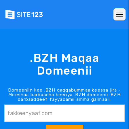
.BZH Maqaa
Domeenii
Domeeniin kee .BZH qaqqabummaa keessa jira -
Meeshaa barbaacha keenya .BZH domeenii .BZH
barbaaddeef fayyadamii amma galmaa'i.