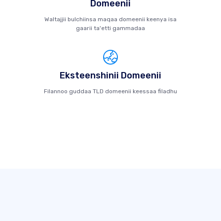
Domeenii
Waltajjii bulchiinsa maqaa domeenii keenya isa
gaarii ta'etti gammadaa
Eksteenshinii Domeenii
Filannoo guddaa TLD domeenii keessaa filadhu