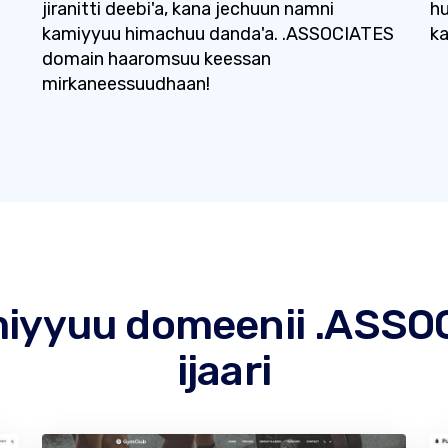
jiranitti deebi'a, kana jechuun namni
hu
kamiyyuu himachuu danda'a. .ASSOCIATES
ka
domain haaromsuu keessan
mirkaneessuudhaan!
miyyuu domeenii .ASSOCI
ijaari