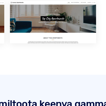
miltoota keenya gamm