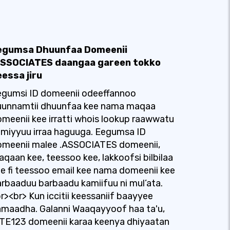
egumsa Dhuunfaa Domeenii
ASSOCIATES daangaa gareen tokko
eessa jiru
egumsi ID domeenii odeeffannoo
uunnamtii dhuunfaa kee nama maqaa
meenii kee irratti whois lookup raawwatu
miyyuu irraa haguuga. Eegumsa ID
omeenii malee .ASSOCIATES domeenii,
qaan kee, teessoo kee, lakkoofsi bilbilaa
e fi teessoo email kee nama domeenii kee
rbaaduu barbaadu kamiifuu ni mul’ata.
r><br> Kun iccitii keessaniif baayyee
maadha. Galanni Waaqayyoof haa ta'u,
TE123 domeenii karaa keenya dhiyaatan