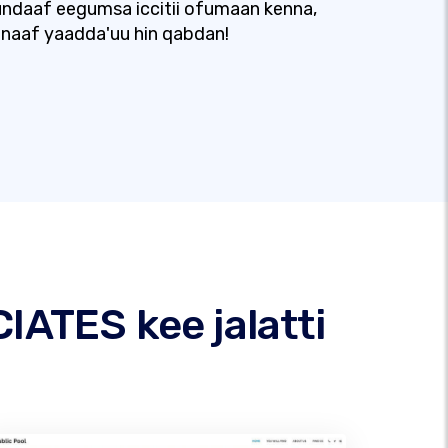
ndaaf eegumsa iccitii ofumaan kenna,
naaf yaadda'uu hin qabdan!
ATES kee jalatti