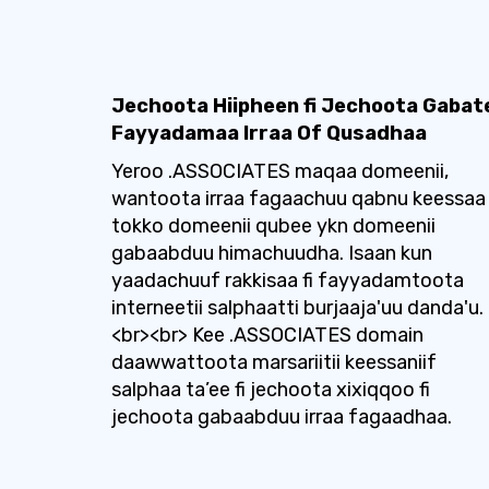
Jechoota Hiipheen fi Jechoota Gabat
Fayyadamaa Irraa Of Qusadhaa
Yeroo .ASSOCIATES maqaa domeenii,
wantoota irraa fagaachuu qabnu keessaa
tokko domeenii qubee ykn domeenii
gabaabduu himachuudha. Isaan kun
yaadachuuf rakkisaa fi fayyadamtoota
interneetii salphaatti burjaaja'uu danda'u.
<br><br> Kee .ASSOCIATES domain
daawwattoota marsariitii keessaniif
salphaa ta’ee fi jechoota xixiqqoo fi
jechoota gabaabduu irraa fagaadhaa.