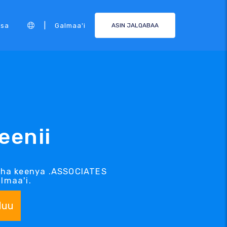
|
rsa
Galmaa'i
ASIN JALQABAA
eenii
cha keenya .ASSOCIATES
lmaa'i.
duu