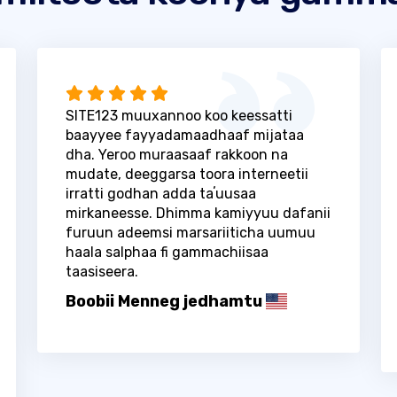
SITE123 muuxannoo koo keessatti
baayyee fayyadamaadhaaf mijataa
dha. Yeroo muraasaaf rakkoon na
mudate, deeggarsa toora interneetii
irratti godhan adda taʼuusaa
mirkaneesse. Dhimma kamiyyuu dafanii
furuun adeemsi marsariiticha uumuu
haala salphaa fi gammachiisaa
taasiseera.
Boobii Menneg jedhamtu