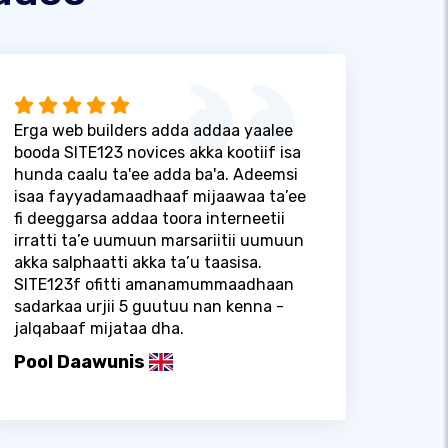
Erga web builders adda addaa yaalee
booda SITE123 novices akka kootiif isa
hunda caalu ta'ee adda ba'a. Adeemsi
isaa fayyadamaadhaaf mijaawaa ta’ee
fi deeggarsa addaa toora interneetii
irratti ta’e uumuun marsariitii uumuun
akka salphaatti akka ta’u taasisa.
SITE123f ofitti amanamummaadhaan
sadarkaa urjii 5 guutuu nan kenna -
jalqabaaf mijataa dha.
Pool Daawunis