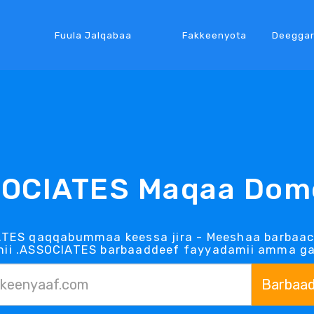
Fuula Jalqabaa
Fakkeenyota
Deegga
OCIATES Maqaa Dom
ATES qaqqabummaa keessa jira - Meeshaa barbaa
ii .ASSOCIATES barbaaddeef fayyadamii amma ga
Barbaa