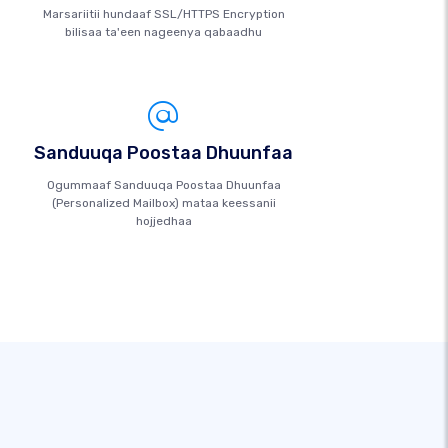
Marsariitii hundaaf SSL/HTTPS Encryption
bilisaa ta'een nageenya qabaadhu
Sanduuqa Poostaa Dhuunfaa
Ogummaaf Sanduuqa Poostaa Dhuunfaa
(Personalized Mailbox) mataa keessanii
hojjedhaa