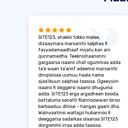
SITE123, shakkii tokko malee,
dizaayinara marsariitii salphaa fi
fayyadamaadhaaf mijatu kan ani
qunnamedha. Teeknishaanonni
gargaarsa isaanii chat ogummaa adda
ta'e waan ta'aniif adeemsi marsariitii
dinqisiisaa uumuu haala nama
ajaa'ibuun salphaa taasisa. Ogeeyyiin
isaanii fi deggersi isaanii dhuguma
adda. SITE123 erga argadheen booda,
battaluma sanatti filannoowwan biroo
barbaaduu dhiise – hangas gaarii dha.
Walnyaatinsi waltajjii hubannoo fi
deeggarsa sadarkaa olaanaa SITE123
dorgommii irraa adda taasisa.