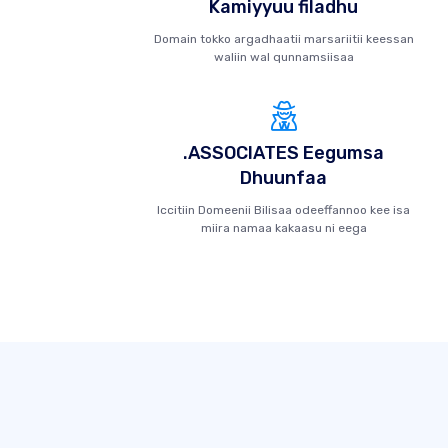
Kamiyyuu filadhu
Domain tokko argadhaatii marsariitii keessan
waliin wal qunnamsiisaa
.ASSOCIATES Eegumsa
Dhuunfaa
Iccitiin Domeenii Bilisaa odeeffannoo kee isa
miira namaa kakaasu ni eega