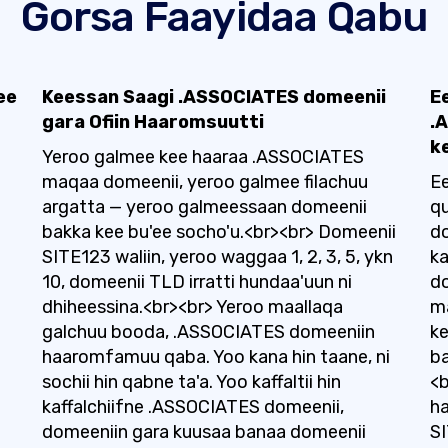
Gorsa Faayidaa Qabu
ee
Keessan Saagi .ASSOCIATES domeenii
E
gara Ofiin Haaromsuutti
.
k
Yeroo galmee kee haaraa .ASSOCIATES
maqaa domeenii, yeroo galmee filachuu
E
argatta — yeroo galmeessaan domeenii
q
bakka kee bu'ee socho'u.<br><br> Domeenii
do
SITE123 waliin, yeroo waggaa 1, 2, 3, 5, ykn
ka
10, domeenii TLD irratti hundaa'uun ni
d
dhiheessina.<br><br> Yeroo maallaqa
ma
galchuu booda, .ASSOCIATES domeeniin
ke
haaromfamuu qaba. Yoo kana hin taane, ni
ba
sochii hin qabne ta'a. Yoo kaffaltii hin
<b
kaffalchiifne .ASSOCIATES domeenii,
ha
domeeniin gara kuusaa banaa domeenii
SI