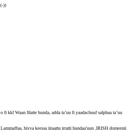
(-))
i kkf Waan filatte hunda, adda ta’uu fi yaadachuuf salphaa ta’uu
Lammaffaa, biyya keessa jiraattu irratti hundaa'uun .IRISH domeenii