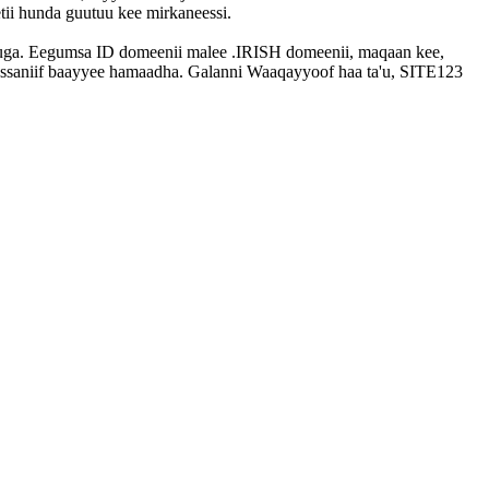
tii hunda guutuu kee mirkaneessi.
uuga. Eegumsa ID domeenii malee .IRISH domeenii, maqaan kee,
keessaniif baayyee hamaadha. Galanni Waaqayyoof haa ta'u, SITE123