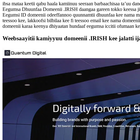
ibsa mataa keetii qabu haala kamiinuu seeraan barbaachisaa ta’uu dan
Eegumsa Dhuunfaa Domeenii .IRISH daangaa gareen tokko keessa ji
Eegumsi ID domeenii odeeffannoo quunnamtii dhuunfaa kee nama ma
teessoo kee, lakkoofsi bilbilaa kee fi teessoo email kee nama domee
domeenii karaa keenya dhiyaatan hundaaf eegumsa iccitii ofumaan ke
Weebsaayitii kamiyyuu domeenii .IRISH kee jalatti ij