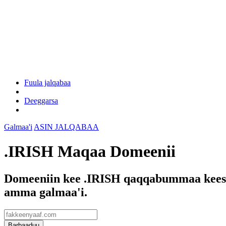
Fuula jalqabaa
Deeggarsa
Galmaa'i
ASIN JALQABAA
.IRISH Maqaa Domeenii
Domeeniin kee .IRISH qaqqabummaa keess
amma galmaa'i.
Barbaaduu