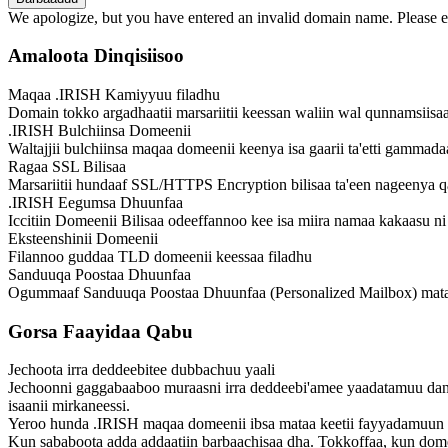
We apologize, but you have entered an invalid domain name. Please en
Amaloota Dinqisiisoo
Maqaa .IRISH Kamiyyuu filadhu
Domain tokko argadhaatii marsariitii keessan waliin wal qunnamsiisa
.IRISH Bulchiinsa Domeenii
Waltajjii bulchiinsa maqaa domeenii keenya isa gaarii ta'etti gammada
Ragaa SSL Bilisaa
Marsariitii hundaaf SSL/HTTPS Encryption bilisaa ta'een nageenya 
.IRISH Eegumsa Dhuunfaa
Iccitiin Domeenii Bilisaa odeeffannoo kee isa miira namaa kakaasu ni
Eksteenshinii Domeenii
Filannoo guddaa TLD domeenii keessaa filadhu
Sanduuqa Poostaa Dhuunfaa
Ogummaaf Sanduuqa Poostaa Dhuunfaa (Personalized Mailbox) mataa
Gorsa Faayidaa Qabu
Jechoota irra deddeebitee dubbachuu yaali
Jechoonni gaggabaaboo muraasni irra deddeebi'amee yaadatamuu danda
isaanii mirkaneessi.
Yeroo hunda .IRISH maqaa domeenii ibsa mataa keetii fayyadamuun
Kun sababoota adda addaatiin barbaachisaa dha. Tokkoffaa, kun dome