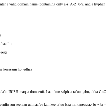
ter a valid domain name (containing only a-z, A-Z, 0-9, and a hyphen 
a
a
qabaadhu
 eega
 keessanii hojjedhaa
'u .IRISH maqaa domeenii. Isaan kun salphaa ta’uu qabu, akka GoGo f
eniin sun seeraan galmaa’ee kan kee ta’uu isaa mirkaneessa.<br><br> 