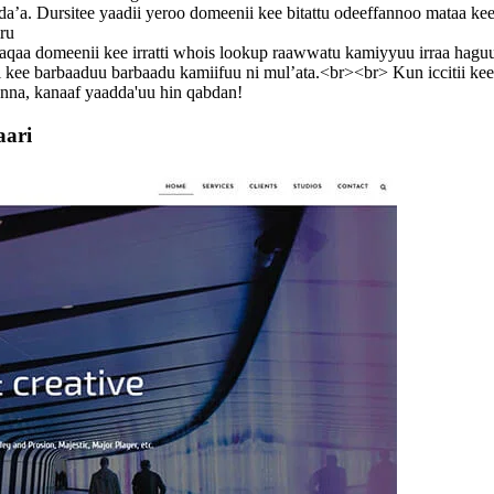
da’a. Dursitee yaadii yeroo domeenii kee bitattu odeeffannoo mataa kee
ru
qaa domeenii kee irratti whois lookup raawwatu kamiyyuu irraa hag
nii kee barbaaduu barbaadu kamiifuu ni mul’ata.<br><br> Kun iccitii 
nna, kanaaf yaadda'uu hin qabdan!
aari