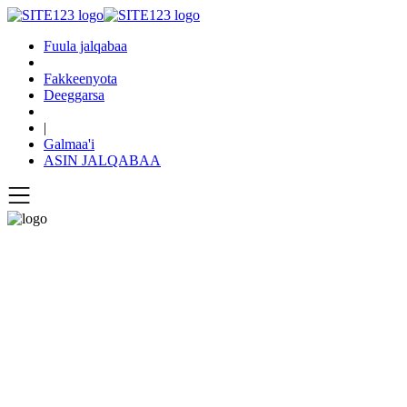
Fuula jalqabaa
Fakkeenyota
Deeggarsa
|
Galmaa'i
ASIN JALQABAA