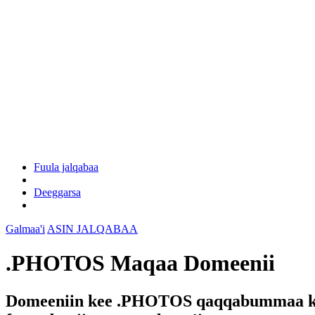
Fuula jalqabaa
Deeggarsa
Galmaa'i
ASIN JALQABAA
.PHOTOS Maqaa Domeenii
Domeeniin kee .PHOTOS qaqqabummaa ke