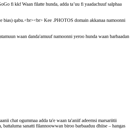
o fi kkf Waan filatte hunda, adda ta’uu fi yaadachuuf salphaa
itive bias) qabu.<br><br> Kee .PHOTOS domain akkanaa namoonni
himatamuun waan danda'amuuf namoonni yeroo hunda waan barbaadan
anii chat ogummaa adda ta'e waan ta'aniif adeemsi marsariitii
a, battaluma sanatti filannoowwan biroo barbaaduu dhiise – hangas