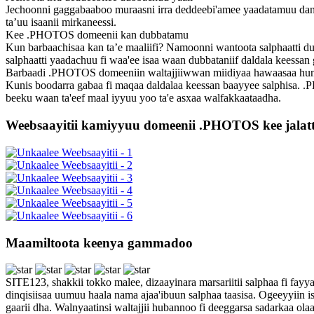
Jechoonni gaggabaaboo muraasni irra deddeebi'amee yaadatamuu dand
ta’uu isaanii mirkaneessi.
Kee .PHOTOS domeenii kan dubbatamu
Kun barbaachisaa kan taʼe maaliifi? Namoonni wantoota salphaatt
salphaatti yaadachuu fi waa'ee isaa waan dubbataniif daldala keessan 
Barbaadi .PHOTOS domeeniin waltajjiiwwan miidiyaa hawaasaa hund
Kunis boodarra gabaa fi maqaa daldalaa keessan baayyee salphisa.
beeku waan ta'eef maal iyyuu yoo ta'e asxaa walfakkaataadha.
Weebsaayitii kamiyyuu domeenii .PHOTOS kee jalatti
Maamiltoota keenya gammadoo
SITE123, shakkii tokko malee, dizaayinara marsariitii salphaa fi fay
dinqisiisaa uumuu haala nama ajaa'ibuun salphaa taasisa. Ogeeyyiin 
gaarii dha. Walnyaatinsi waltajjii hubannoo fi deeggarsa sadarkaa ol