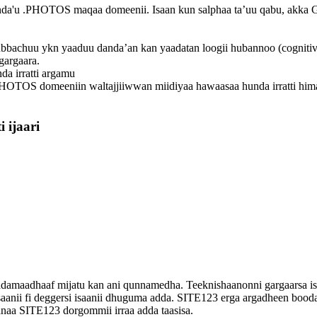
a'u .PHOTOS maqaa domeenii. Isaan kun salphaa ta’uu qabu, akka GoG
i dubbachuu ykn yaaduu danda’an kan yaadatan loogii hubannoo (cogn
gargaara.
a irratti argamu
 .PHOTOS domeeniin waltajjiiwwan miidiyaa hawaasaa hunda irratti 
 ijaari
yadamaadhaaf mijatu kan ani qunnamedha. Teeknishaanonni gargaarsa isa
isaanii fi deggersi isaanii dhuguma adda. SITE123 erga argadheen bood
aanaa SITE123 dorgommii irraa adda taasisa.