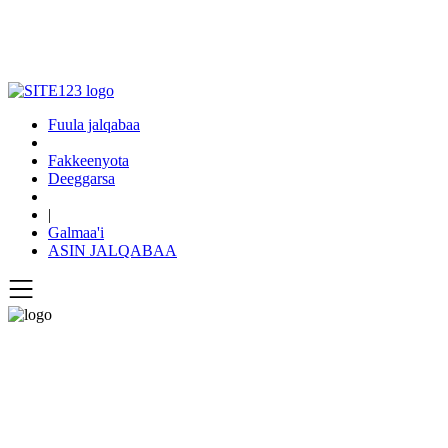
Fuula jalqabaa
Fakkeenyota
Deeggarsa
|
Galmaa'i
ASIN JALQABAA