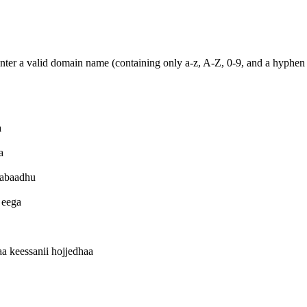
ter a valid domain name (containing only a-z, A-Z, 0-9, and a hyphen 
a
a
qabaadhu
 eega
 keessanii hojjedhaa