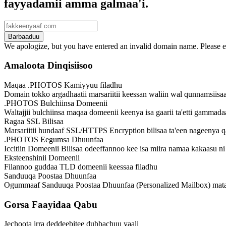
fayyadamii amma galmaa'i.
Barbaaduu
We apologize, but you have entered an invalid domain name. Please en
Amaloota Dinqisiisoo
Maqaa .PHOTOS Kamiyyuu filadhu
Domain tokko argadhaatii marsariitii keessan waliin wal qunnamsiisa
.PHOTOS Bulchiinsa Domeenii
Waltajjii bulchiinsa maqaa domeenii keenya isa gaarii ta'etti gammada
Ragaa SSL Bilisaa
Marsariitii hundaaf SSL/HTTPS Encryption bilisaa ta'een nageenya 
.PHOTOS Eegumsa Dhuunfaa
Iccitiin Domeenii Bilisaa odeeffannoo kee isa miira namaa kakaasu ni
Eksteenshinii Domeenii
Filannoo guddaa TLD domeenii keessaa filadhu
Sanduuqa Poostaa Dhuunfaa
Ogummaaf Sanduuqa Poostaa Dhuunfaa (Personalized Mailbox) mataa
Gorsa Faayidaa Qabu
Jechoota irra deddeebitee dubbachuu yaali