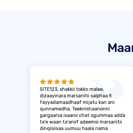
Maa
SITE123, shakkii tokko malee,
dizaayinara marsariitii salphaa fi
fayyadamaadhaaf mijatu kan ani
qunnamedha. Teeknishaanonni
gargaarsa isaanii chat ogummaa adda
ta'e waan ta'aniif adeemsi marsariitii
dinqisiisaa uumuu haala nama