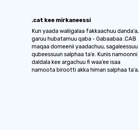
.cat kee mirkaneessi
Kun yaada waliigalaa fakkaachuu danda'a,
garuu hubatamuu qaba - Gabaabaa .CAB
maqaa domeenii yaadachuu, sagaleessuu 
qubeessuun salphaa ta’e. Kunis namoonni
daldala kee argachuu fi waa’ee isaa
namoota birootti akka himan salphaa ta’a.