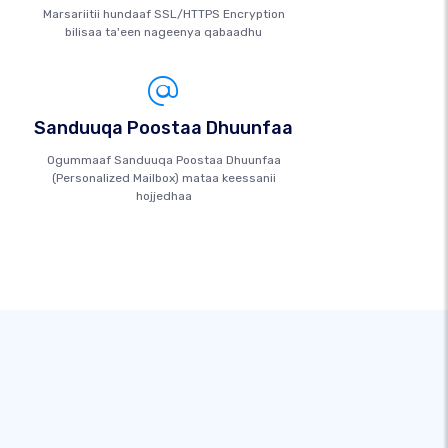
Marsariitii hundaaf SSL/HTTPS Encryption
bilisaa ta'een nageenya qabaadhu
Sanduuqa Poostaa Dhuunfaa
Ogummaaf Sanduuqa Poostaa Dhuunfaa
(Personalized Mailbox) mataa keessanii
hojjedhaa