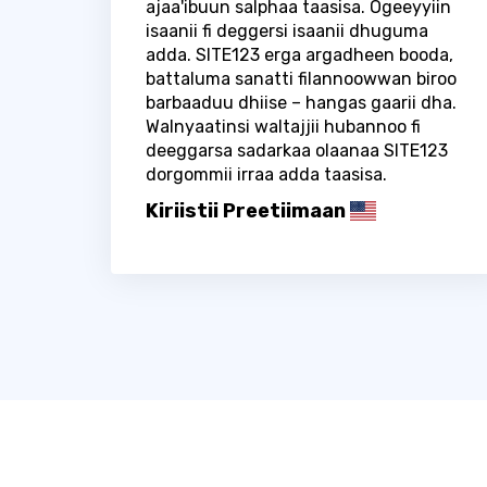
ajaa'ibuun salphaa taasisa. Ogeeyyiin
isaanii fi deggersi isaanii dhuguma
adda. SITE123 erga argadheen booda,
battaluma sanatti filannoowwan biroo
barbaaduu dhiise – hangas gaarii dha.
Walnyaatinsi waltajjii hubannoo fi
deeggarsa sadarkaa olaanaa SITE123
dorgommii irraa adda taasisa.
Kiriistii Preetiimaan