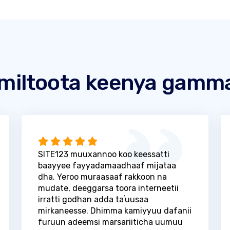
miltoota keenya gamm
SITE123 muuxannoo koo keessatti
baayyee fayyadamaadhaaf mijataa
dha. Yeroo muraasaaf rakkoon na
mudate, deeggarsa toora interneetii
irratti godhan adda taʼuusaa
mirkaneesse. Dhimma kamiyyuu dafanii
furuun adeemsi marsariiticha uumuu