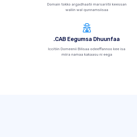
Domain tokko argadhaatii marsariitii keessan
waliin wal qunnamsiisaa
.CAB Eegumsa Dhuunfaa
Iccitiin Domeenii Bilisaa odeeffannoo kee isa
miira namaa kakaasu ni eega