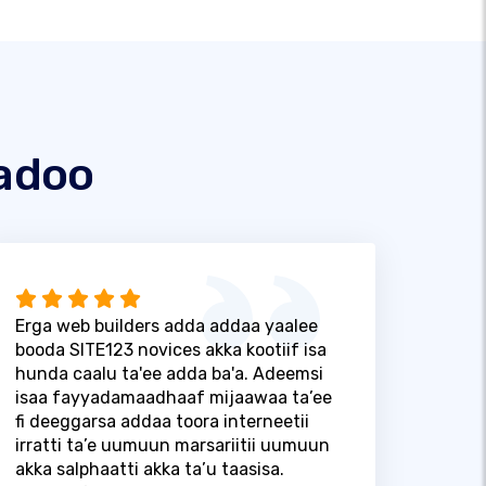
adoo
Erga web builders adda addaa yaalee
booda SITE123 novices akka kootiif isa
hunda caalu ta'ee adda ba'a. Adeemsi
isaa fayyadamaadhaaf mijaawaa ta’ee
fi deeggarsa addaa toora interneetii
irratti ta’e uumuun marsariitii uumuun
akka salphaatti akka ta’u taasisa.