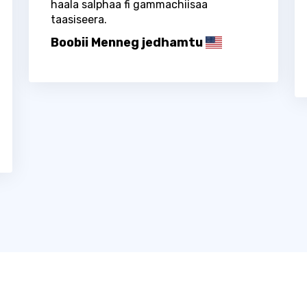
haala salphaa fi gammachiisaa
taasiseera.
Boobii Menneg jedhamtu