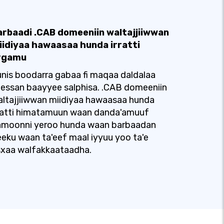
arbaadi .CAB domeeniin waltajjiiwwan
iidiyaa hawaasaa hunda irratti
rgamu
nis boodarra gabaa fi maqaa daldalaa
essan baayyee salphisa. .CAB domeeniin
ltajjiiwwan miidiyaa hawaasaa hunda
rratti himatamuun waan danda'amuuf
amoonni yeroo hunda waan barbaadan
eku waan ta'eef maal iyyuu yoo ta'e
sxaa walfakkaataadha.