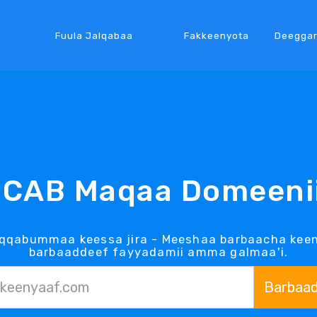
Fuula Jalqabaa
Fakkeenyota
Deegga
.CAB Maqaa Domeeni
aqqabummaa keessa jira - Meeshaa barbaacha keen
barbaaddeef fayyadamii amma galmaa'i.
Barbaa