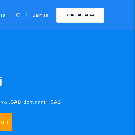
|
rsa
Galmaa'i
ASIN JALQABAA
i
ya .CAB domeenii .CAB
duu