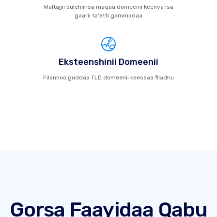
Waltajjii bulchiinsa maqaa domeenii keenya isa
gaarii ta'etti gammadaa
Eksteenshinii Domeenii
Filannoo guddaa TLD domeenii keessaa filadhu
Gorsa Faayidaa Qabu