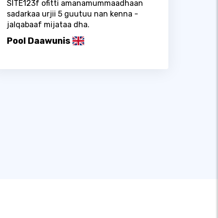
SITE123f ofitti amanamummaadhaan
sadarkaa urjii 5 guutuu nan kenna -
jalqabaaf mijataa dha.
Pool Daawunis