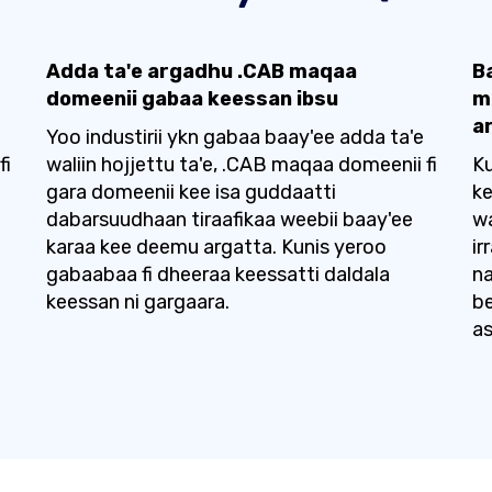
Adda ta'e argadhu .CAB maqaa
B
domeenii gabaa keessan ibsu
m
a
Yoo industirii ykn gabaa baay'ee adda ta'e
fi
waliin hojjettu ta'e, .CAB maqaa domeenii fi
Ku
gara domeenii kee isa guddaatti
ke
dabarsuudhaan tiraafikaa weebii baay'ee
wa
karaa kee deemu argatta. Kunis yeroo
i
gabaabaa fi dheeraa keessatti daldala
n
keessan ni gargaara.
be
a