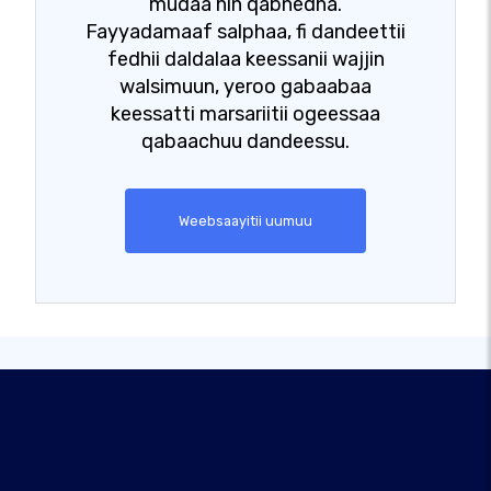
mudaa hin qabnedha.
Fayyadamaaf salphaa, fi dandeettii
fedhii daldalaa keessanii wajjin
walsimuun, yeroo gabaabaa
keessatti marsariitii ogeessaa
qabaachuu dandeessu.
Weebsaayitii uumuu