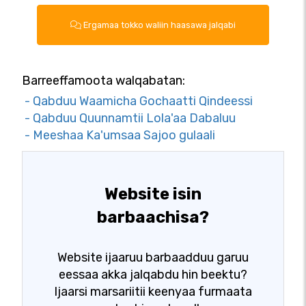
Ergamaa tokko waliin haasawa jalqabi
Barreeffamoota walqabatan:
- Qabduu Waamicha Gochaatti Qindeessi
- Qabduu Quunnamtii Lola'aa Dabaluu
- Meeshaa Ka'umsaa Sajoo gulaali
Website isin
barbaachisa?
Website ijaaruu barbaadduu garuu
eessaa akka jalqabdu hin beektu?
Ijaarsi marsariitii keenyaa furmaata