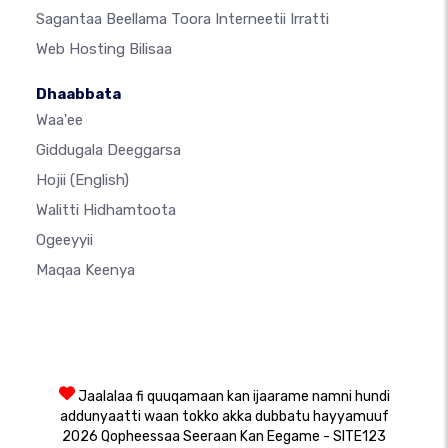
Sagantaa Beellama Toora Interneetii Irratti
Web Hosting Bilisaa
Dhaabbata
Waa'ee
Giddugala Deeggarsa
Hojii
(English)
Walitti Hidhamtoota
Ogeeyyii
Maqaa Keenya
Jaalalaa fi quuqamaan kan ijaarame namni hundi
addunyaatti waan tokko akka dubbatu hayyamuuf
2026 Qopheessaa Seeraan Kan Eegame - SITE123