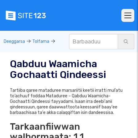
Deeggarsa
Tolfama
Qabduu Waamicha
Gochaatti Qindeessi
Tartiiba qaree mataduree marsariitii keetii irratti mul’atu
to’achuuf foddaa Mataduree – Qabduu Waamicha-
Gochaatti Qindeessi fayyadami. Isaan irra deebi'anii
qindeessuun, qaree daawwattoota keessaniif baay'ee
barbaachisaa ta'e akka calaqqiftan isin dandeessisa.
Tarkaanfiiwwan
walhormaata: 1.1.