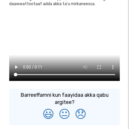
daawwattootaaf adda akka ta'u mirkaneessa.
Barreeffamni kun faayidaa akka qabu
argitee?
😃
😐
😞