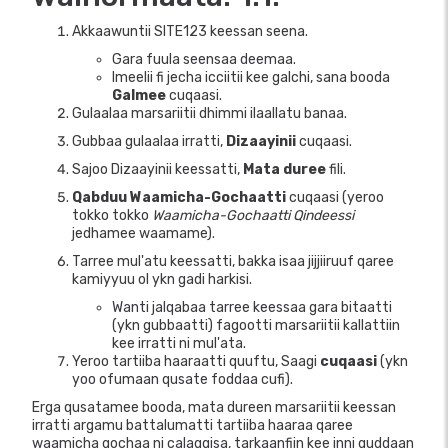
Akkaawuntii SITE123 keessan seena.
Gara fuula seensaa deemaa.
Imeelii fi jecha icciitii kee galchi, sana booda
Galmee
cuqaasi.
Gulaalaa marsariitii dhimmi ilaallatu banaa.
Gubbaa gulaalaa irratti,
Dizaayinii
cuqaasi.
Sajoo Dizaayinii keessatti,
Mata duree
fili.
Qabduu Waamicha-Gochaatti
cuqaasi (yeroo
tokko tokko
Waamicha-Gochaatti Qindeessi
jedhamee waamame).
Tarree mul'atu keessatti, bakka isaa jijjiiruuf qaree
kamiyyuu ol ykn gadi harkisi.
Wanti jalqabaa tarree keessaa gara bitaatti
(ykn gubbaatti) fagootti marsariitii kallattiin
kee irratti ni mul'ata.
Yeroo tartiiba haaraatti quuftu, Saagi
cuqaasi
(ykn
yoo ofumaan qusate foddaa cufi).
Erga qusatamee booda, mata dureen marsariitii keessan
irratti argamu battalumatti tartiiba haaraa qaree
waamicha gochaa ni calaqqisa, tarkaanfiin kee inni guddaan