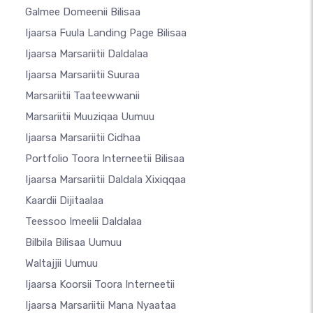
Galmee Domeenii Bilisaa
Ijaarsa Fuula Landing Page Bilisaa
Ijaarsa Marsariitii Daldalaa
Ijaarsa Marsariitii Suuraa
Marsariitii Taateewwanii
Marsariitii Muuziqaa Uumuu
Ijaarsa Marsariitii Cidhaa
Portfolio Toora Interneetii Bilisaa
Ijaarsa Marsariitii Daldala Xixiqqaa
Kaardii Dijitaalaa
Teessoo Imeelii Daldalaa
Bilbila Bilisaa Uumuu
Waltajjii Uumuu
Ijaarsa Koorsii Toora Interneetii
Ijaarsa Marsariitii Mana Nyaataa