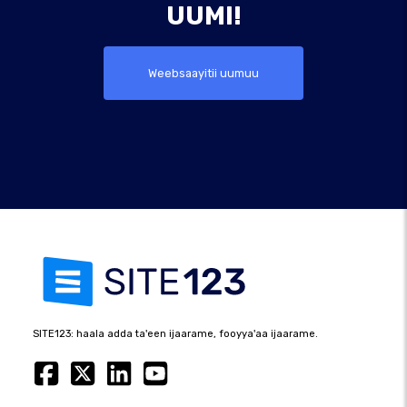
UUMI!
Weebsaayitii uumuu
SITE123: haala adda ta'een ijaarame, fooyya'aa ijaarame.