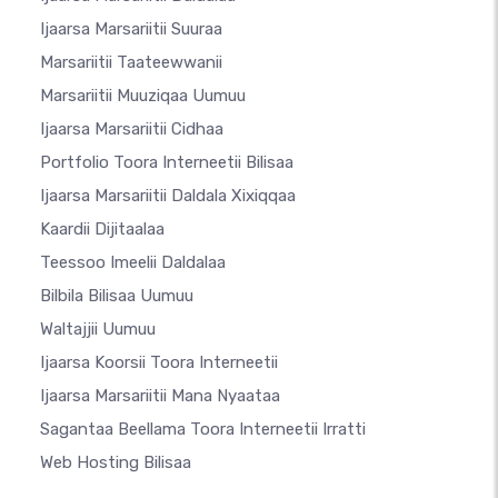
Ijaarsa Marsariitii Suuraa
Marsariitii Taateewwanii
Marsariitii Muuziqaa Uumuu
Ijaarsa Marsariitii Cidhaa
Portfolio Toora Interneetii Bilisaa
Ijaarsa Marsariitii Daldala Xixiqqaa
Kaardii Dijitaalaa
Teessoo Imeelii Daldalaa
Bilbila Bilisaa Uumuu
Waltajjii Uumuu
Ijaarsa Koorsii Toora Interneetii
Ijaarsa Marsariitii Mana Nyaataa
Sagantaa Beellama Toora Interneetii Irratti
Web Hosting Bilisaa