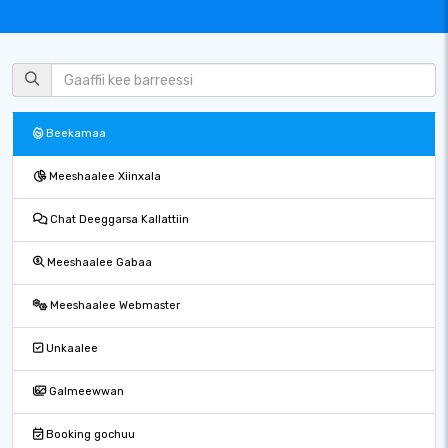
Beekamaa
Meeshaalee Xiinxala
Chat Deeggarsa Kallattiin
Meeshaalee Gabaa
Meeshaalee Webmaster
Unkaalee
Galmeewwan
Booking gochuu