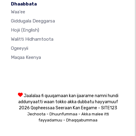
Dhaabbata
Waa'ee
Giddugala Deeggarsa
Hojii
(English)
Walitti Hidhamtoota
Ogeeyyii
Maqaa Keenya
Jaalalaa fi quuqamaan kan ijaarame namni hundi
addunyaatti waan tokko akka dubbatu hayyamuuf
2026 Qopheessaa Seeraan Kan Eegame - SITE123
-
-
Jechoota
Dhuunfummaa
Akka malee itti
-
fayyadamuu
Dhaqqabummaa