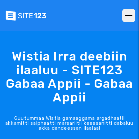
Wistia Irra deebiin
ilaaluu - SITE123
Gabaa Appii - Gabaa
Appii
Guutummaa Wistia gamaaggama argadhaatii
akkamitti salphaatti marsariitii keessanitti dabaluu
akka dandeessan ilaalaa!