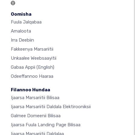
Oomisha
Fuula Jalqabaa
Amaloota
Irra Deebiin
Fakkeenya Marsariitii
Unkaalee Weebsaayitii
Gabaa Appii
(English)
Odeeffannoo Haaraa
Filannoo Hundaa
Ijaarsa Marsariitii Bilisaa
Ijaarsa Marsariitii Daldala Elektirooniksii
Galmee Domeenii Bilisaa
Ijaarsa Fuula Landing Page Bilisaa
Ijaarsa Marsariitii Daldalaa