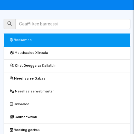
Beekamaa
Meeshaalee Xiinxala
Chat Deeggarsa Kallattiin
Meeshaalee Gabaa
Meeshaalee Webmaster
Unkaalee
Galmeewwan
Booking gochuu