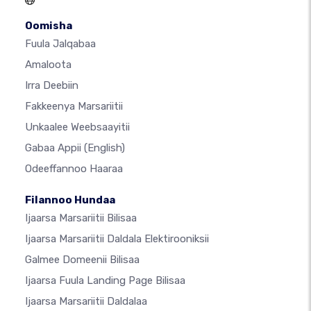
Oomisha
Fuula Jalqabaa
Amaloota
Irra Deebiin
Fakkeenya Marsariitii
Unkaalee Weebsaayitii
Gabaa Appii
(English)
Odeeffannoo Haaraa
Filannoo Hundaa
Ijaarsa Marsariitii Bilisaa
Ijaarsa Marsariitii Daldala Elektirooniksii
Galmee Domeenii Bilisaa
Ijaarsa Fuula Landing Page Bilisaa
Ijaarsa Marsariitii Daldalaa