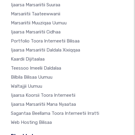
Ijaarsa Marsariitii Suuraa
Marsariitii Taateewwanii
Marsariitii Muuziqaa Uumuu
Ijaarsa Marsariitii Cidhaa
Portfolio Toora Interneetii Bilisaa
Ijaarsa Marsariitii Daldala Xixiqqaa
Kaardii Dijitaalaa
Teessoo Imeelii Daldalaa
Bilbila Bilisaa Uumuu
Waltajjii Uumuu
Ijaarsa Koorsii Toora Interneetii
Ijaarsa Marsariitii Mana Nyaataa
Sagantaa Beellama Toora Interneetii Irratti
Web Hosting Bilisaa