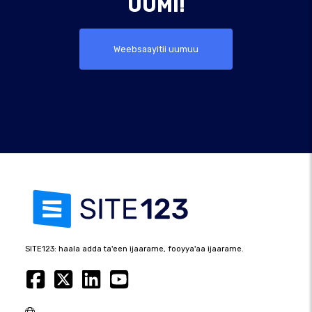
UUMI!
Weebsaayitii uumuu
SITE123: haala adda ta'een ijaarame, fooyya'aa ijaarame.