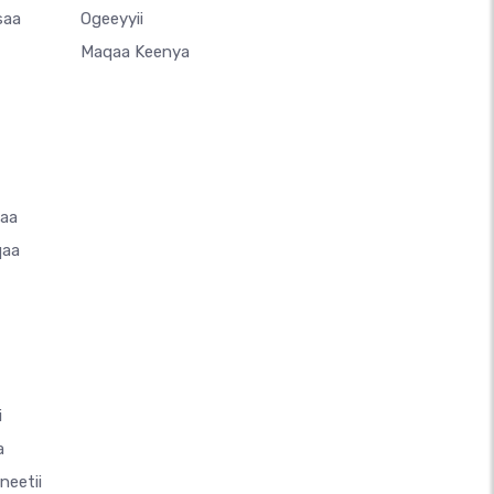
saa
Ogeeyyii
Maqaa Keenya
saa
qaa
i
a
neetii