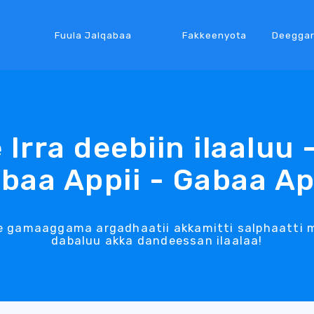
Fuula Jalqabaa
Fakkeenyota
Deegga
 Irra deebiin ilaaluu 
baa Appii - Gabaa Ap
gamaaggama argadhaatii akkamitti salphaatti mar
dabaluu akka dandeessan ilaalaa!