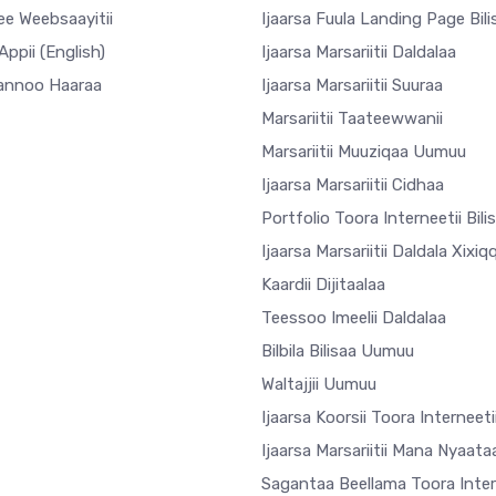
ee Weebsaayitii
Ijaarsa Fuula Landing Page Bili
Appii
(English)
Ijaarsa Marsariitii Daldalaa
annoo Haaraa
Ijaarsa Marsariitii Suuraa
Marsariitii Taateewwanii
Marsariitii Muuziqaa Uumuu
Ijaarsa Marsariitii Cidhaa
Portfolio Toora Interneetii Bili
Ijaarsa Marsariitii Daldala Xixiq
Kaardii Dijitaalaa
Teessoo Imeelii Daldalaa
Bilbila Bilisaa Uumuu
Waltajjii Uumuu
Ijaarsa Koorsii Toora Interneeti
Ijaarsa Marsariitii Mana Nyaata
Sagantaa Beellama Toora Inter