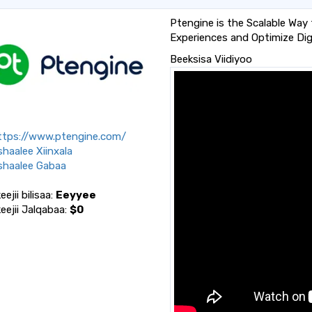
Ptengine is the Scalable Way 
Experiences and Optimize Dig
Beeksisa Viidiyoo
tps://www.ptengine.com/
haalee Xiinxala
haalee Gabaa
ejii bilisaa:
Eeyyee
eejii Jalqabaa:
$0