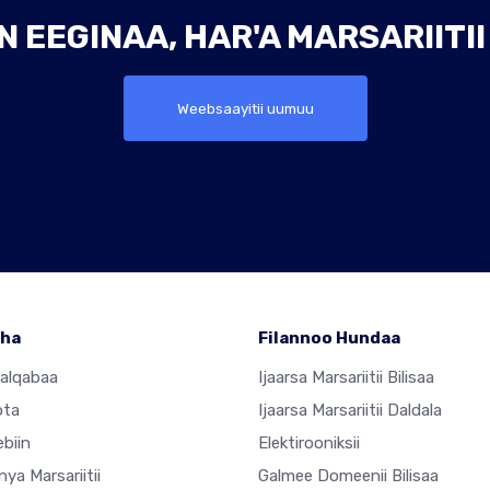
 EEGINAA, HAR'A MARSARIITI
Weebsaayitii uumuu
ha
Filannoo Hundaa
Jalqabaa
Ijaarsa Marsariitii Bilisaa
ota
Ijaarsa Marsariitii Daldala
ebiin
Elektirooniksii
ya Marsariitii
Galmee Domeenii Bilisaa