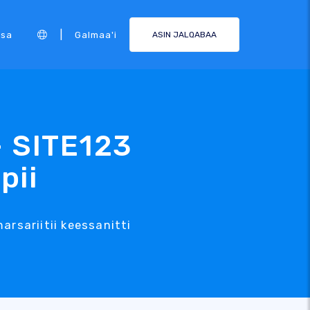
|
rsa
Galmaa'i
ASIN JALQABAA
- SITE123
pii
sariitii keessanitti