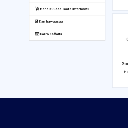
Mana Kuusaa Toora Interneetii
Kan hawaasaa
Karra Kaffaltii
Goo
Me