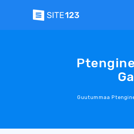
Ptengine
Ga
Guutummaa Ptengine 