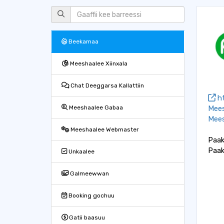
Beekamaa
Meeshaalee Xiinxala
Chat Deeggarsa Kallattiin
ht
Mees
Meeshaalee Gabaa
Mees
Meeshaalee Webmaster
Paake
Paak
Unkaalee
Galmeewwan
Booking gochuu
Gatii baasuu