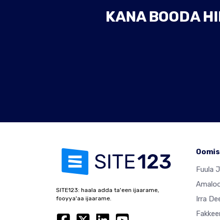
KANA BOODA HIN
Oomis
Fuula 
Amalo
SITE123: haala adda ta'een ijaarame,
Irra De
fooyya'aa ijaarame.
Fakkeen