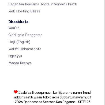
Sagantaa Beellama Toora Interneetii Irratti
Web Hosting Bilisaa
Dhaabbata
Waa'ee
Giddugala Deeggarsa
Hojii
(English)
Walitti Hidhamtoota
Ogeeyyii
Maqaa Keenya
Jaalalaa fi quuqamaan kan ijaarame namni hundi
addunyaatti waan tokko akka dubbatu hayyamuuf
2026 Qopheessaa Seeraan Kan Eegame - SITE123