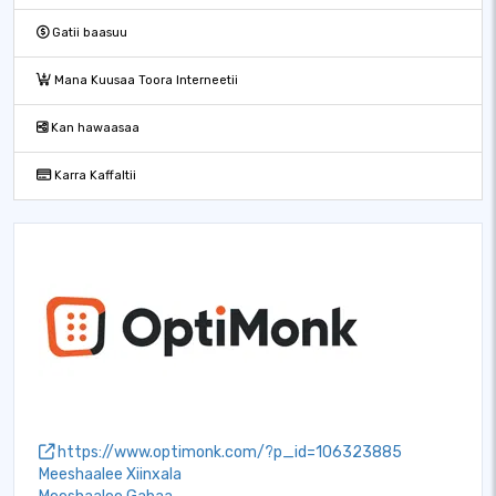
Gatii baasuu
Mana Kuusaa Toora Interneetii
Kan hawaasaa
Karra Kaffaltii
https://www.optimonk.com/?p_id=106323885
Meeshaalee Xiinxala