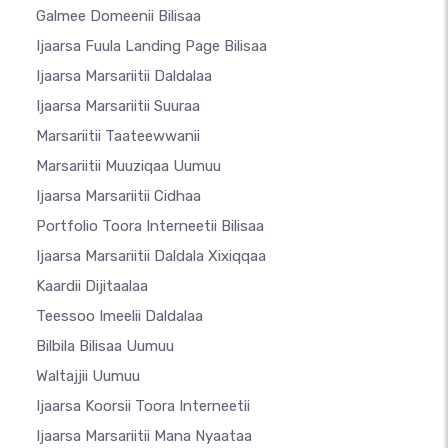
Galmee Domeenii Bilisaa
Ijaarsa Fuula Landing Page Bilisaa
Ijaarsa Marsariitii Daldalaa
Ijaarsa Marsariitii Suuraa
Marsariitii Taateewwanii
Marsariitii Muuziqaa Uumuu
Ijaarsa Marsariitii Cidhaa
Portfolio Toora Interneetii Bilisaa
Ijaarsa Marsariitii Daldala Xixiqqaa
Kaardii Dijitaalaa
Teessoo Imeelii Daldalaa
Bilbila Bilisaa Uumuu
Waltajjii Uumuu
Ijaarsa Koorsii Toora Interneetii
Ijaarsa Marsariitii Mana Nyaataa