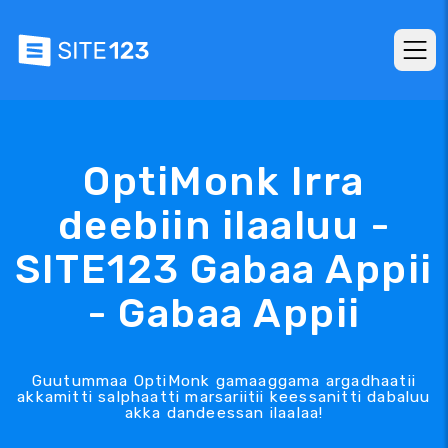
OptiMonk Irra
deebiin ilaaluu -
SITE123 Gabaa Appii
- Gabaa Appii
Guutummaa OptiMonk gamaaggama argadhaatii
akkamitti salphaatti marsariitii keessanitti dabaluu
akka dandeessan ilaalaa!