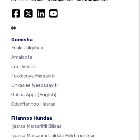
Oomisha
Fuula Jalqabaa
Amaloota
Irra Deebiin
Fakkeenya Marsariitii
Unkaalee Weebsaayitii
Gabaa Appii
(English)
Odeeffannoo Haaraa
Filannoo Hundaa
Ijaarsa Marsariitii Bilisaa
Ijaarsa Marsariitii Daldala Elektirooniksii