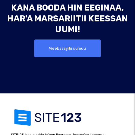
KANA BOODA HIN EEGINAA,
HAR'A MARSARIITII KEESSAN
UUMI!
Weebsaayitii uumuu
SITE123: haala adda ta'een ijaarame, fooyya'aa ijaarame.