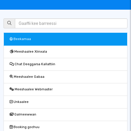
Beekamaa
Meeshaalee Xiinxala
Chat Deeggarsa Kallattiin
Meeshaalee Gabaa
Meeshaalee Webmaster
Unkaalee
Galmeewwan
Booking gochuu