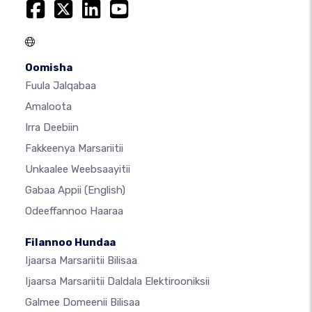
Oomisha
Fuula Jalqabaa
Amaloota
Irra Deebiin
Fakkeenya Marsariitii
Unkaalee Weebsaayitii
Gabaa Appii
(English)
Odeeffannoo Haaraa
Filannoo Hundaa
Ijaarsa Marsariitii Bilisaa
Ijaarsa Marsariitii Daldala Elektirooniksii
Galmee Domeenii Bilisaa