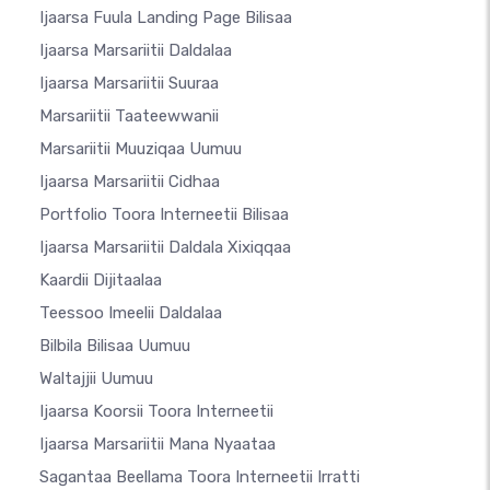
Ijaarsa Fuula Landing Page Bilisaa
Ijaarsa Marsariitii Daldalaa
Ijaarsa Marsariitii Suuraa
Marsariitii Taateewwanii
Marsariitii Muuziqaa Uumuu
Ijaarsa Marsariitii Cidhaa
Portfolio Toora Interneetii Bilisaa
Ijaarsa Marsariitii Daldala Xixiqqaa
Kaardii Dijitaalaa
Teessoo Imeelii Daldalaa
Bilbila Bilisaa Uumuu
Waltajjii Uumuu
Ijaarsa Koorsii Toora Interneetii
Ijaarsa Marsariitii Mana Nyaataa
Sagantaa Beellama Toora Interneetii Irratti