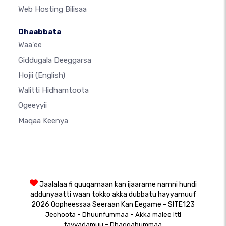
Web Hosting Bilisaa
Dhaabbata
Waa'ee
Giddugala Deeggarsa
Hojii
(English)
Walitti Hidhamtoota
Ogeeyyii
Maqaa Keenya
Jaalalaa fi quuqamaan kan ijaarame namni hundi
addunyaatti waan tokko akka dubbatu hayyamuuf
2026 Qopheessaa Seeraan Kan Eegame - SITE123
-
-
Jechoota
Dhuunfummaa
Akka malee itti
-
fayyadamuu
Dhaqqabummaa