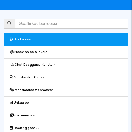
Beekamaa
Meeshaalee Xiinxala
Chat Deeggarsa Kallattiin
Meeshaalee Gabaa
Meeshaalee Webmaster
Unkaalee
Galmeewwan
Booking gochuu