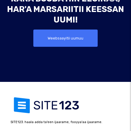
HAR'A MARSARIITII KEESSAN
UUMI!
Weebsaayitii uumuu
SITE123: haala adda ta'een ijaarame, fooyya'aa ijaarame.