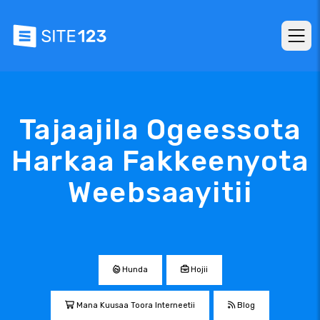
Tajaajila Ogeessota
Harkaa Fakkeenyota
Weebsaayitii
Hunda
Hojii
Mana Kuusaa Toora Interneetii
Blog