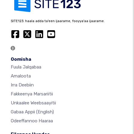
SITE123: haala adda ta'een ijaarame, fooyya'aa ijaarame.
Oomisha
Fuula Jalqabaa
Amaloota
Irra Deebiin
Fakkeenya Marsariitii
Unkaalee Weebsaayitii
Gabaa Appii
(English)
Odeeffannoo Haaraa