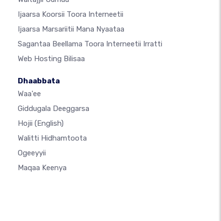
Ijaarsa Koorsii Toora Interneetii
Ijaarsa Marsariitii Mana Nyaataa
Sagantaa Beellama Toora Interneetii Irratti
Web Hosting Bilisaa
Dhaabbata
Waa'ee
Giddugala Deeggarsa
Hojii
(English)
Walitti Hidhamtoota
Ogeeyyii
Maqaa Keenya