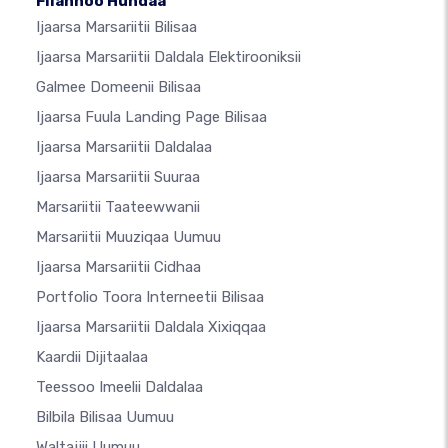
Filannoo Hundaa
Ijaarsa Marsariitii Bilisaa
Ijaarsa Marsariitii Daldala Elektirooniksii
Galmee Domeenii Bilisaa
Ijaarsa Fuula Landing Page Bilisaa
Ijaarsa Marsariitii Daldalaa
Ijaarsa Marsariitii Suuraa
Marsariitii Taateewwanii
Marsariitii Muuziqaa Uumuu
Ijaarsa Marsariitii Cidhaa
Portfolio Toora Interneetii Bilisaa
Ijaarsa Marsariitii Daldala Xixiqqaa
Kaardii Dijitaalaa
Teessoo Imeelii Daldalaa
Bilbila Bilisaa Uumuu
Waltajjii Uumuu