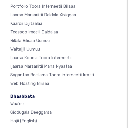
Portfolio Toora Interneetii Bilisaa
Ijaarsa Marsariitii Daldala Xixiqqaa
Kaardii Dijitaalaa
Teessoo Imeelii Daldalaa
Bilbila Bilisaa Uumuu
Waltajjii Uumuu
Ijaarsa Koorsii Toora Interneetii
Ijaarsa Marsariitii Mana Nyaataa
Sagantaa Beellama Toora Interneetii Irratti
Web Hosting Bilisaa
Dhaabbata
Waa'ee
Giddugala Deeggarsa
Hojii
(English)