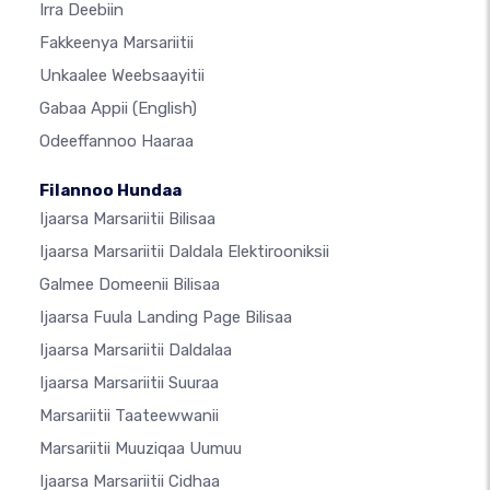
Irra Deebiin
Fakkeenya Marsariitii
Unkaalee Weebsaayitii
Gabaa Appii
(English)
Odeeffannoo Haaraa
Filannoo Hundaa
Ijaarsa Marsariitii Bilisaa
Ijaarsa Marsariitii Daldala Elektirooniksii
Galmee Domeenii Bilisaa
Ijaarsa Fuula Landing Page Bilisaa
Ijaarsa Marsariitii Daldalaa
Ijaarsa Marsariitii Suuraa
Marsariitii Taateewwanii
Marsariitii Muuziqaa Uumuu
Ijaarsa Marsariitii Cidhaa