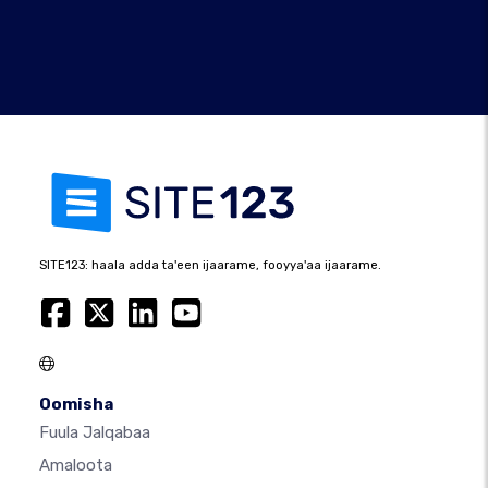
SITE123: haala adda ta'een ijaarame, fooyya'aa ijaarame.
Oomisha
Fuula Jalqabaa
Amaloota