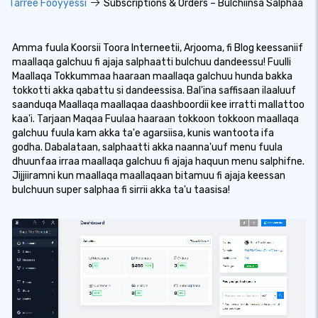
Tarree Fooyyessi
Subscriptions & Orders – Bulchiinsa Salphaa
Amma fuula Koorsii Toora Interneetii, Arjooma, fi Blog keessaniif
maallaqa galchuu fi ajaja salphaatti bulchuu dandeessu! Fuulli
Maallaqa Tokkummaa haaraan maallaqa galchuu hunda bakka
tokkotti akka qabattu si dandeessisa. Bal'ina saffisaan ilaaluuf
saanduqa Maallaqa maallaqaa daashboordii kee irratti mallattoo
kaa'i. Tarjaan Maqaa Fuulaa haaraan tokkoon tokkoon maallaqa
galchuu fuula kam akka ta'e agarsiisa, kunis wantoota ifa
godha. Dabalataan, salphaatti akka naanna'uuf menu fuula
dhuunfaa irraa maallaqa galchuu fi ajaja haquun menu salphifne.
Jijjiiramni kun maallaqa maallaqaan bitamuu fi ajaja keessan
bulchuun super salphaa fi sirrii akka ta'u taasisa!