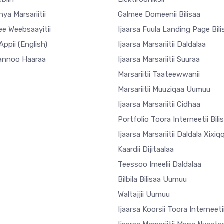
ya Marsariitii
Galmee Domeenii Bilisaa
ee Weebsaayitii
Ijaarsa Fuula Landing Page Bili
Appii
(English)
Ijaarsa Marsariitii Daldalaa
annoo Haaraa
Ijaarsa Marsariitii Suuraa
Marsariitii Taateewwanii
Marsariitii Muuziqaa Uumuu
Ijaarsa Marsariitii Cidhaa
Portfolio Toora Interneetii Bili
Ijaarsa Marsariitii Daldala Xixiq
Kaardii Dijitaalaa
Teessoo Imeelii Daldalaa
Bilbila Bilisaa Uumuu
Waltajjii Uumuu
Ijaarsa Koorsii Toora Interneeti