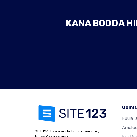
KANA BOODA HIN
Oomis
Fuula 
Amalo
SITE123: haala adda ta'een ijaarame,
Irra De
fooyya'aa ijaarame.