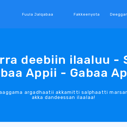
Fuula Jalqabaa
Fakkeenyota
Deegga
Irra deebiin ilaaluu -
baa Appii - Gabaa Ap
ggama argadhaatii akkamitti salphaatti marsarii
akka dandeessan ilaalaa!