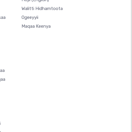
Walitti Hidhamtoota
saa
Ogeeyyii
Maqaa Keenya
saa
qaa
i