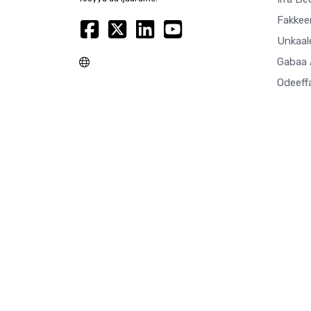
Fakkeen
Unkaal
Gabaa 
Odeeff