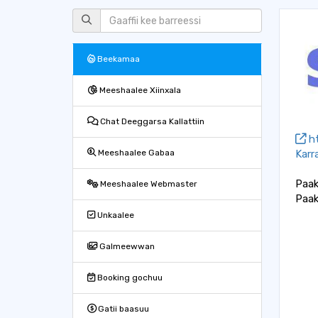
Beekamaa
Meeshaalee Xiinxala
Chat Deeggarsa Kallattiin
ht
Karra
Meeshaalee Gabaa
Paake
Meeshaalee Webmaster
Paak
Unkaalee
Galmeewwan
Booking gochuu
Gatii baasuu