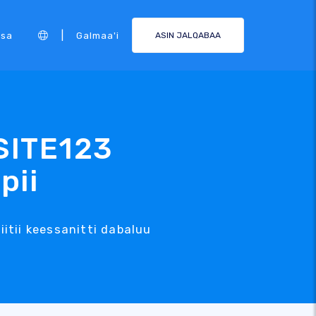
|
rsa
Galmaa'i
ASIN JALQABAA
 SITE123
pii
tii keessanitti dabaluu