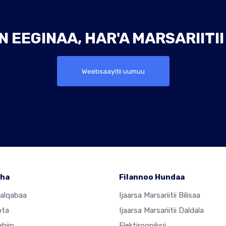
 EEGINAA, HAR'A MARSARIITI
Weebsaayitii uumuu
ha
Filannoo Hundaa
Jalqabaa
Ijaarsa Marsariitii Bilisaa
ota
Ijaarsa Marsariitii Daldala
ebiin
Elektirooniksii