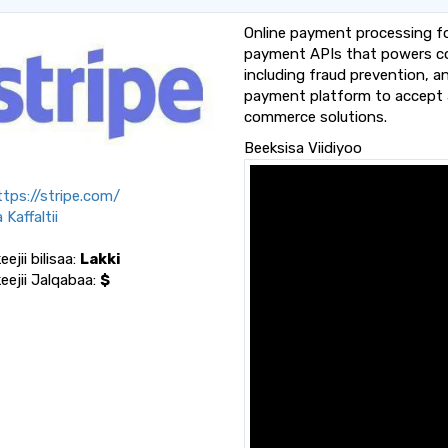
Online payment processing for
payment APIs that powers com
including fraud prevention, 
payment platform to accept 
commerce solutions.
Beeksisa Viidiyoo
tps://stripe.com/
 Kaffaltii
ejii bilisaa:
Lakki
eejii Jalqabaa:
$