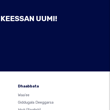
I KEESSAN UUMI!
Dhaabbata
Waa'ee
Giddugala Deeggarsa
Hojii
(English)