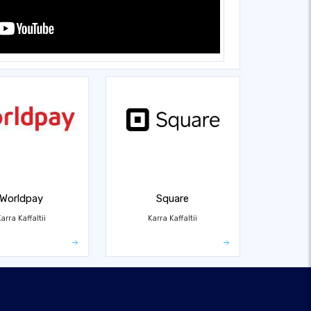
Worldpay
Square
arra Kaffaltii
Karra Kaffaltii