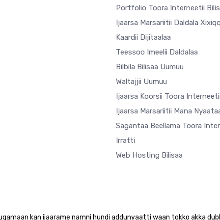
Portfolio Toora Interneetii Bili
Ijaarsa Marsariitii Daldala Xixiq
Kaardii Dijitaalaa
Teessoo Imeelii Daldalaa
Bilbila Bilisaa Uumuu
Waltajjii Uumuu
Ijaarsa Koorsii Toora Interneeti
Ijaarsa Marsariitii Mana Nyaata
Sagantaa Beellama Toora Inter
Irratti
Web Hosting Bilisaa
uuqamaan kan ijaarame namni hundi addunyaatti waan tokko akka d