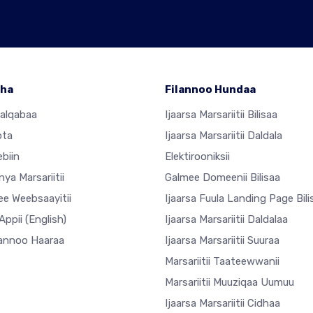
ha
Filannoo Hundaa
Jalqabaa
Ijaarsa Marsariitii Bilisaa
ota
Ijaarsa Marsariitii Daldala
ebiin
Elektirooniksii
ya Marsariitii
Galmee Domeenii Bilisaa
ee Weebsaayitii
Ijaarsa Fuula Landing Page Bili
Appii
(English)
Ijaarsa Marsariitii Daldalaa
annoo Haaraa
Ijaarsa Marsariitii Suuraa
Marsariitii Taateewwanii
Marsariitii Muuziqaa Uumuu
Ijaarsa Marsariitii Cidhaa