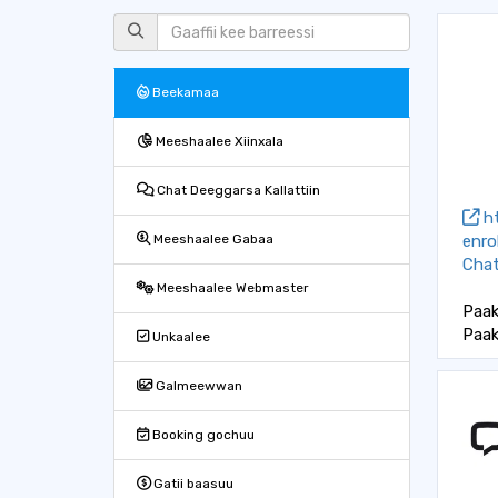
Beekamaa
Meeshaalee Xiinxala
Chat Deeggarsa Kallattiin
ht
enro
Meeshaalee Gabaa
Chat
Meeshaalee Webmaster
Paake
Paak
Unkaalee
Galmeewwan
Booking gochuu
Gatii baasuu