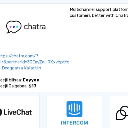
Multichannel support platform
customers better with Chatra
tps://chatra.com/?
ll=&partnerId=33EayZeHRXxvbptYo
 Deeggarsa Kallattiin
ejii bilisaa:
Eeyyee
eejii Jalqabaa:
$17