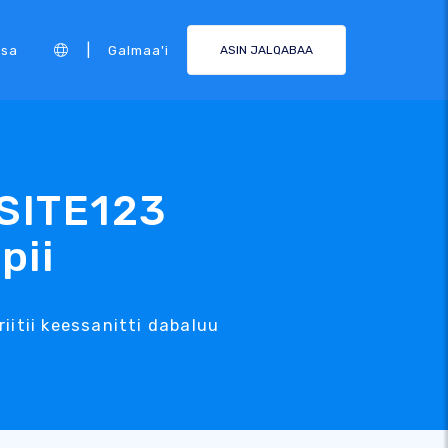
|
rsa
Galmaa'i
ASIN JALQABAA
 SITE123
pii
tii keessanitti dabaluu