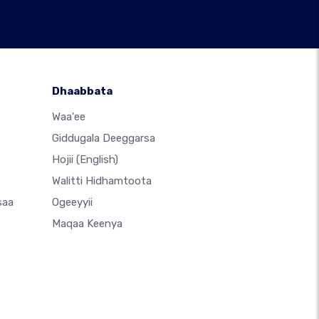
Dhaabbata
Waa'ee
Giddugala Deeggarsa
Hojii
(English)
Walitti Hidhamtoota
saa
Ogeeyyii
Maqaa Keenya