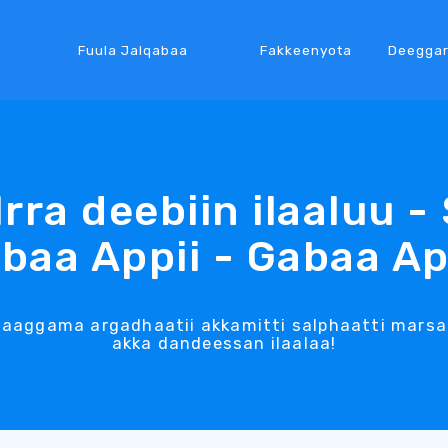
Fuula Jalqabaa
Fakkeenyota
Deegga
Irra deebiin ilaaluu -
baa Appii - Gabaa Ap
ggama argadhaatii akkamitti salphaatti marsarii
akka dandeessan ilaalaa!